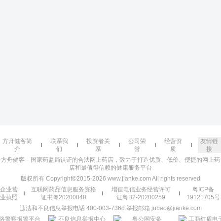
方舟健客简
联系我
投资者关
公司荣
经营资
友情链
介
们
系
誉
质
接
方舟健客－国家药监局认证的合法网上药店，致力于打造优质、低价、便捷的网上药
店和最值得信赖的健康服务平台
版权所有 Copyright©2015-2026 www.jianke.com All rights reserved
企业营
互联网药品信息服务资格
增值电信业务经营许可
粤ICP备
业执照
证书粤20200048
证粤B2-20200259
19121705号
违法和不良信息举报电话 400-003-7368 举报邮箱 jubao@jianke.com