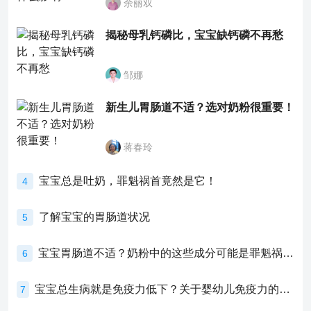
余丽双
揭秘母乳钙磷比，宝宝缺钙磷不再愁
邹娜
新生儿胃肠道不适？选对奶粉很重要！
蒋春玲
宝宝总是吐奶，罪魁祸首竟然是它！
4
了解宝宝的胃肠道状况
5
宝宝胃肠道不适？奶粉中的这些成分可能是罪魁祸首！
6
宝宝总生病就是免疫力低下？关于婴幼儿免疫力的真相，家长必须了解！
7