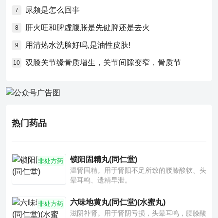
尿频是怎么回事
7
肝火旺和脾虚腹胀是先健脾还是去火
8
用清热水洗脸好吗,是油性皮肤!
9
双膝关节缘骨质增生，关节间隙变窄，骨质节
10
热门药品
锁阳固精丸(同仁堂)
非处方药
温肾固精。用于肾阳不足所致的腰膝酸软、头
晕耳鸣、遗精早泄。
六味地黄丸(同仁堂)(水蜜丸)
非处方药
滋阴补肾。用于肾阴亏损，头晕耳鸣，腰膝酸