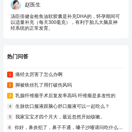
赵医生
汤臣倍健金枪鱼油软胶囊是补充DHA的，怀孕期间可
以适量补充（每天300毫克），有利于胎儿大脑及神
经系统的正常发育。
热门问答
痛经太厉害了怎么办啊
1
脚被铁丝扎了用打破伤风吗
2
乳腺纤维瘤手术后复发率高吗 纤维瘤是多发性的
3
生脉饮口服液跟脑心舒口服液可以一起吃么？
4
我家宝宝才四个月大，最近忽然开始咳嗽。
5
你好，鼻炎犯了，鼻子不通，嗓子沙哑请问吃什么药比较好？
6