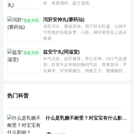
软，骨蒸潮热，盗汗遗精。
泻肝安神丸(赛药仙)
非处方药
清肝泻火，重镇安神。用于肝火旺盛、心神不
宁所致的失眠多梦、心烦；神经衰弱见上述证
候者。
益安宁丸(同溢堂)
非处方药
补气活血，益肝健肾，养心安神。治疗气血虚
弱，肝肾不足所致的胸闷气短，畏寒肢冷，手
足麻木，对失眠健忘、神疲乏力、腰膝酸软也
有一定疗效。
热门科普
什么是乳糖不耐受？对宝宝有什么影响？