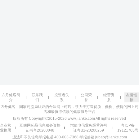
方舟健客简
联系我
投资者关
公司荣
经营资
友情链
介
们
系
誉
质
接
方舟健客－国家药监局认证的合法网上药店，致力于打造优质、低价、便捷的网上药
店和最值得信赖的健康服务平台
版权所有 Copyright©2015-2026 www.jianke.com All rights reserved
企业营
互联网药品信息服务资格
增值电信业务经营许可
粤ICP备
业执照
证书粤20200048
证粤B2-20200259
19121705号
违法和不良信息举报电话 400-003-7368 举报邮箱 jubao@jianke.com