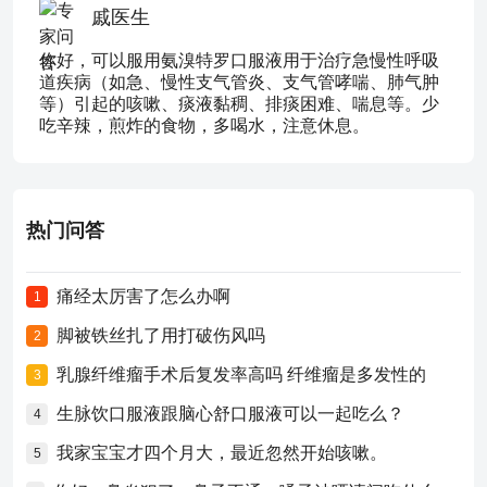
戚医生
你好，可以服用氨溴特罗口服液用于治疗急慢性呼吸
道疾病（如急、慢性支气管炎、支气管哮喘、肺气肿
等）引起的咳嗽、痰液黏稠、排痰困难、喘息等。少
吃辛辣，煎炸的食物，多喝水，注意休息。
热门问答
痛经太厉害了怎么办啊
1
脚被铁丝扎了用打破伤风吗
2
乳腺纤维瘤手术后复发率高吗 纤维瘤是多发性的
3
生脉饮口服液跟脑心舒口服液可以一起吃么？
4
我家宝宝才四个月大，最近忽然开始咳嗽。
5