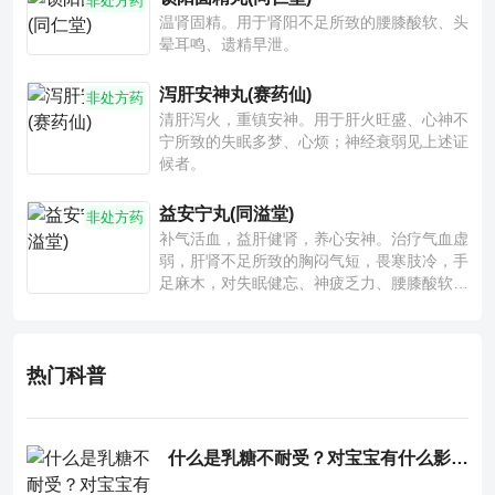
非处方药
温肾固精。用于肾阳不足所致的腰膝酸软、头
晕耳鸣、遗精早泄。
泻肝安神丸(赛药仙)
非处方药
清肝泻火，重镇安神。用于肝火旺盛、心神不
宁所致的失眠多梦、心烦；神经衰弱见上述证
候者。
益安宁丸(同溢堂)
非处方药
补气活血，益肝健肾，养心安神。治疗气血虚
弱，肝肾不足所致的胸闷气短，畏寒肢冷，手
足麻木，对失眠健忘、神疲乏力、腰膝酸软也
有一定疗效。
热门科普
什么是乳糖不耐受？对宝宝有什么影响？