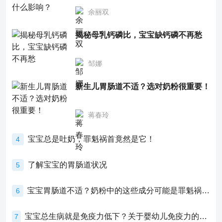
余丽双
揭秘母乳钙磷比，宝宝缺钙磷不再愁
邹娜
新生儿胃肠道不适？选对奶粉很重要！
蒋春玲
宝宝总是吐奶，罪魁祸首竟然是它！
4
了解宝宝的胃肠道状况
5
宝宝胃肠道不适？奶粉中的这些成分可能是罪魁祸首！
6
宝宝总生病就是免疫力低下？关于婴幼儿免疫力的真相，家长必须了解！
7