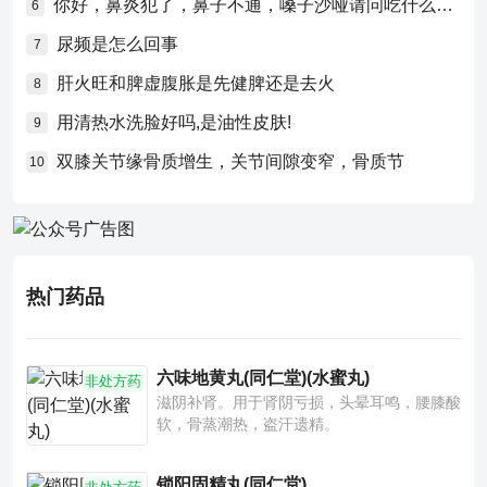
你好，鼻炎犯了，鼻子不通，嗓子沙哑请问吃什么药比较好？
6
尿频是怎么回事
7
肝火旺和脾虚腹胀是先健脾还是去火
8
用清热水洗脸好吗,是油性皮肤!
9
双膝关节缘骨质增生，关节间隙变窄，骨质节
10
热门药品
六味地黄丸(同仁堂)(水蜜丸)
非处方药
滋阴补肾。用于肾阴亏损，头晕耳鸣，腰膝酸
软，骨蒸潮热，盗汗遗精。
锁阳固精丸(同仁堂)