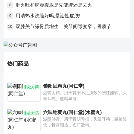
肝火旺和脾虚腹胀是先健脾还是去火
8
用清热水洗脸好吗,是油性皮肤!
9
双膝关节缘骨质增生，关节间隙变窄，骨质节
10
热门药品
锁阳固精丸(同仁堂)
非处方药
温肾固精。用于肾阳不足所致的腰膝酸软、头
晕耳鸣、遗精早泄。
六味地黄丸(同仁堂)(水蜜丸)
非处方药
滋阴补肾。用于肾阴亏损，头晕耳鸣，腰膝酸
软，骨蒸潮热，盗汗遗精。