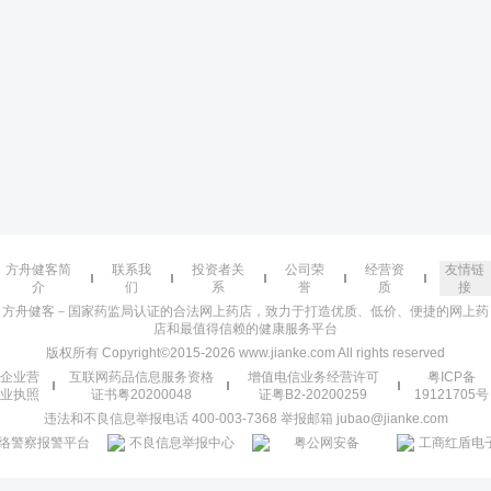
方舟健客简
联系我
投资者关
公司荣
经营资
友情链
介
们
系
誉
质
接
方舟健客－国家药监局认证的合法网上药店，致力于打造优质、低价、便捷的网上药
店和最值得信赖的健康服务平台
版权所有 Copyright©2015-2026 www.jianke.com All rights reserved
企业营
互联网药品信息服务资格
增值电信业务经营许可
粤ICP备
业执照
证书粤20200048
证粤B2-20200259
19121705号
违法和不良信息举报电话 400-003-7368 举报邮箱 jubao@jianke.com