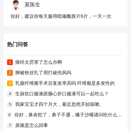
莫医生
你好，建议你每天服用吡嗪酰胺片6片，一天一次
热门问答
痛经太厉害了怎么办啊
1
脚被铁丝扎了用打破伤风吗
2
乳腺纤维瘤手术后复发率高吗 纤维瘤是多发性的
3
生脉饮口服液跟脑心舒口服液可以一起吃么？
4
我家宝宝才四个月大，最近忽然开始咳嗽。
5
你好，鼻炎犯了，鼻子不通，嗓子沙哑请问吃什么药比较好？
6
尿频是怎么回事
7