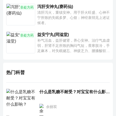
泻肝安神丸(赛药仙)
非处方药
清肝泻火，重镇安神。用于肝火旺盛、心神不
宁所致的失眠多梦、心烦；神经衰弱见上述证
候者。
益安宁丸(同溢堂)
非处方药
补气活血，益肝健肾，养心安神。治疗气血虚
弱，肝肾不足所致的胸闷气短，畏寒肢冷，手
足麻木，对失眠健忘、神疲乏力、腰膝酸软也
有一定疗效。
热门科普
什么是乳糖不耐受？对宝宝有什么影响？
余丽双