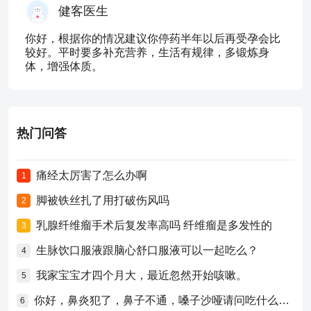
健客医生
你好，根据你的情况建议你停药半年以后再受孕会比
较好。平时要多补充营养，生活有规律，多锻炼身
体，增强体质。
热门问答
痛经太厉害了怎么办啊
1
脚被铁丝扎了用打破伤风吗
2
乳腺纤维瘤手术后复发率高吗 纤维瘤是多发性的
3
生脉饮口服液跟脑心舒口服液可以一起吃么？
4
我家宝宝才四个月大，最近忽然开始咳嗽。
5
你好，鼻炎犯了，鼻子不通，嗓子沙哑请问吃什么药比较好？
6