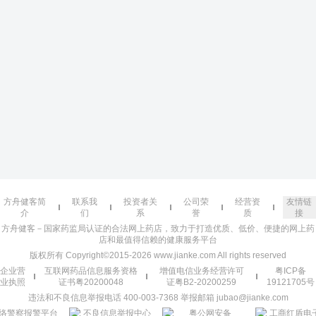
方舟健客简
联系我
投资者关
公司荣
经营资
友情链
介
们
系
誉
质
接
方舟健客－国家药监局认证的合法网上药店，致力于打造优质、低价、便捷的网上药
店和最值得信赖的健康服务平台
版权所有 Copyright©2015-2026 www.jianke.com All rights reserved
企业营
互联网药品信息服务资格
增值电信业务经营许可
粤ICP备
业执照
证书粤20200048
证粤B2-20200259
19121705号
违法和不良信息举报电话 400-003-7368 举报邮箱 jubao@jianke.com