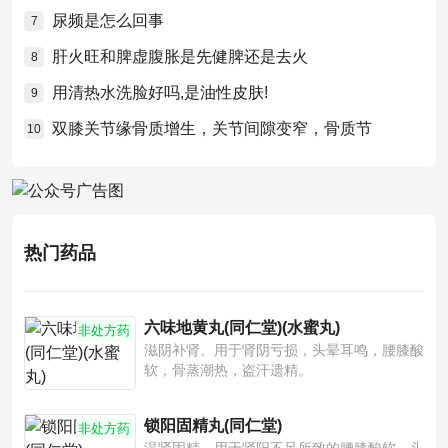
尿频是怎么回事
7
肝火旺和脾虚腹胀是先健脾还是去火
8
用清热水洗脸好吗,是油性皮肤!
9
双膝关节缘骨质增生，关节间隙变窄，骨质节
10
热门药品
六味地黄丸(同仁堂)(水蜜丸)
非处方药
滋阴补肾。用于肾阴亏损，头晕耳鸣，腰膝酸
软，骨蒸潮热，盗汗遗精。
锁阳固精丸(同仁堂)
非处方药