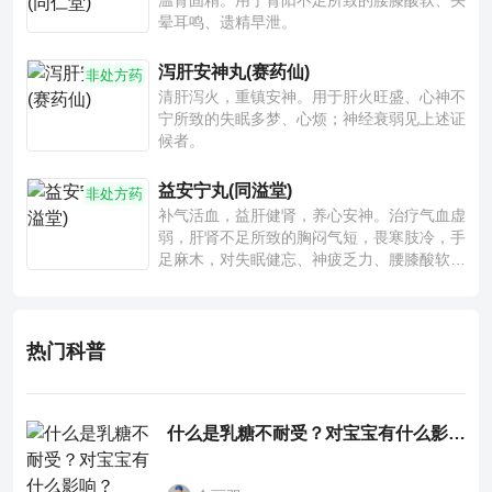
温肾固精。用于肾阳不足所致的腰膝酸软、头
晕耳鸣、遗精早泄。
泻肝安神丸(赛药仙)
非处方药
清肝泻火，重镇安神。用于肝火旺盛、心神不
宁所致的失眠多梦、心烦；神经衰弱见上述证
候者。
益安宁丸(同溢堂)
非处方药
补气活血，益肝健肾，养心安神。治疗气血虚
弱，肝肾不足所致的胸闷气短，畏寒肢冷，手
足麻木，对失眠健忘、神疲乏力、腰膝酸软也
有一定疗效。
热门科普
什么是乳糖不耐受？对宝宝有什么影响？