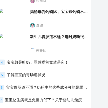
余丽双
揭秘母乳钙磷比，宝宝缺钙磷不再愁
邹娜
新生儿胃肠道不适？选对奶粉很重要！
蒋春玲
宝宝总是吐奶，罪魁祸首竟然是它！
4
了解宝宝的胃肠道状况
5
宝宝胃肠道不适？奶粉中的这些成分可能是罪魁祸首！
6
宝宝总生病就是免疫力低下？关于婴幼儿免疫力的真相，家长必须了解！
7