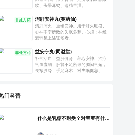
软、头晕耳鸣、遗精早泄。
泻肝安神丸(赛药仙)
非处方药
清肝泻火，重镇安神。用于肝火旺盛、
心神不宁所致的失眠多梦、心烦；神经
衰弱见上述证候者。
益安宁丸(同溢堂)
非处方药
补气活血，益肝健肾，养心安神。治疗
气血虚弱，肝肾不足所致的胸闷气短，
畏寒肢冷，手足麻木，对失眠健忘、神
疲乏力、腰膝酸软也有一定疗效。
热门科普
什么是乳糖不耐受？对宝宝有什么影响？