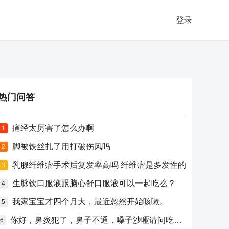
登录
热门问答
痛经太厉害了怎么办啊
1
脚被铁丝扎了用打破伤风吗
2
乳腺纤维瘤手术后复发率高吗 纤维瘤是多发性的
3
生脉饮口服液跟脑心舒口服液可以一起吃么？
4
我家宝宝才四个月大，最近忽然开始咳嗽。
5
你好，鼻炎犯了，鼻子不通，嗓子沙哑请问吃什么药比较好？
6