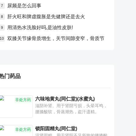
尿频是怎么回事
7
肝火旺和脾虚腹胀是先健脾还是去火
8
用清热水洗脸好吗,是油性皮肤!
9
双膝关节缘骨质增生，关节间隙变窄，骨质节
10
热门药品
六味地黄丸(同仁堂)(水蜜丸)
非处方药
滋阴补肾。用于肾阴亏损，头晕耳鸣，
腰膝酸软，骨蒸潮热，盗汗遗精。
锁阳固精丸(同仁堂)
非处方药
温肾固精。用于肾阳不足所致的腰膝酸