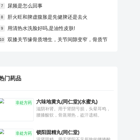
尿频是怎么回事
7
肝火旺和脾虚腹胀是先健脾还是去火
8
用清热水洗脸好吗,是油性皮肤!
9
双膝关节缘骨质增生，关节间隙变窄，骨质节
10
热门药品
六味地黄丸(同仁堂)(水蜜丸)
非处方药
滋阴补肾。用于肾阴亏损，头晕耳鸣，
腰膝酸软，骨蒸潮热，盗汗遗精。
锁阳固精丸(同仁堂)
非处方药
温肾固精。用于肾阳不足所致的腰膝酸