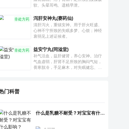
软、头晕耳鸣、遗精早泄。
泻肝安神丸(赛药仙)
非处方药
清肝泻火，重镇安神。用于肝火旺盛、
心神不宁所致的失眠多梦、心烦；神经
衰弱见上述证候者。
益安宁丸(同溢堂)
非处方药
补气活血，益肝健肾，养心安神。治疗
气血虚弱，肝肾不足所致的胸闷气短，
畏寒肢冷，手足麻木，对失眠健忘、神
疲乏力、腰膝酸软也有一定疗效。
热门科普
什么是乳糖不耐受？对宝宝有什么影响？