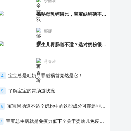
余丽双
揭秘母乳钙磷比，宝宝缺钙磷不再愁
邹娜
新生儿胃肠道不适？选对奶粉很重要！
蒋春玲
宝宝总是吐奶，罪魁祸首竟然是它！
4
了解宝宝的胃肠道状况
5
宝宝胃肠道不适？奶粉中的这些成分可能是罪魁祸首！
6
宝宝总生病就是免疫力低下？关于婴幼儿免疫力的真相，家长必须了解！
7