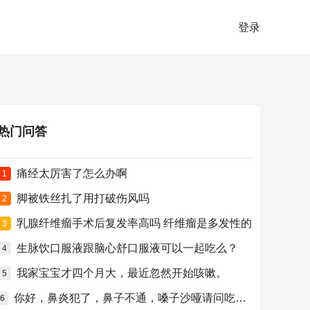
登录
热门问答
痛经太厉害了怎么办啊
1
脚被铁丝扎了用打破伤风吗
2
乳腺纤维瘤手术后复发率高吗 纤维瘤是多发性的
3
生脉饮口服液跟脑心舒口服液可以一起吃么？
4
我家宝宝才四个月大，最近忽然开始咳嗽。
5
你好，鼻炎犯了，鼻子不通，嗓子沙哑请问吃什么药比较好？
6