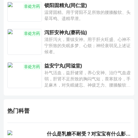
锁阳固精丸(同仁堂)
非处方药
温肾固精。用于肾阳不足所致的腰膝酸软、头
晕耳鸣、遗精早泄。
泻肝安神丸(赛药仙)
非处方药
清肝泻火，重镇安神。用于肝火旺盛、心神不
宁所致的失眠多梦、心烦；神经衰弱见上述证
候者。
益安宁丸(同溢堂)
非处方药
补气活血，益肝健肾，养心安神。治疗气血虚
弱，肝肾不足所致的胸闷气短，畏寒肢冷，手
足麻木，对失眠健忘、神疲乏力、腰膝酸软也
有一定疗效。
热门科普
什么是乳糖不耐受？对宝宝有什么影响？