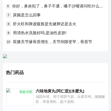
你好，鼻炎犯了，鼻子不通，嗓子沙哑请问吃什么药比较好？
6
尿频是怎么回事
7
肝火旺和脾虚腹胀是先健脾还是去火
8
用清热水洗脸好吗,是油性皮肤!
9
双膝关节缘骨质增生，关节间隙变窄，骨质节
10
热门药品
六味地黄丸(同仁堂)(水蜜丸)
非处方药
滋阴补肾。用于肾阴亏损，头晕耳鸣，腰膝酸
软，骨蒸潮热，盗汗遗精。