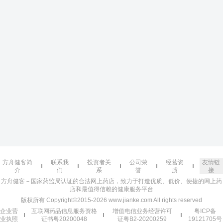
方舟健客简
联系我
投资者关
公司荣
经营资
友情链
介
们
系
誉
质
接
方舟健客－国家药监局认证的合法网上药店，致力于打造优质、低价、便捷的网上药
店和最值得信赖的健康服务平台
版权所有 Copyright©2015-2026 www.jianke.com All rights reserved
企业营
互联网药品信息服务资格
增值电信业务经营许可
粤ICP备
业执照
证书粤20200048
证粤B2-20200259
19121705号