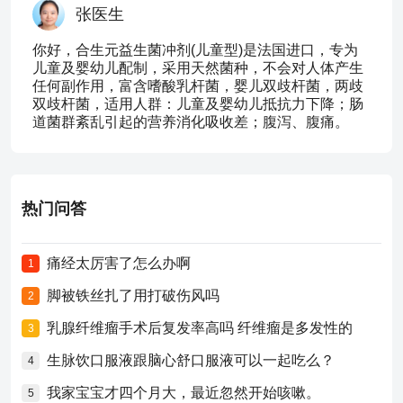
张医生
你好，合生元益生菌冲剂(儿童型)是法国进口，专为
儿童及婴幼儿配制，采用天然菌种，不会对人体产生
任何副作用，富含嗜酸乳杆菌，婴儿双歧杆菌，两歧
双歧杆菌，适用人群：儿童及婴幼儿抵抗力下降；肠
道菌群紊乱引起的营养消化吸收差；腹泻、腹痛。
热门问答
痛经太厉害了怎么办啊
1
脚被铁丝扎了用打破伤风吗
2
乳腺纤维瘤手术后复发率高吗 纤维瘤是多发性的
3
生脉饮口服液跟脑心舒口服液可以一起吃么？
4
我家宝宝才四个月大，最近忽然开始咳嗽。
5