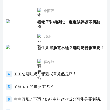
余丽双
揭秘母乳钙磷比，宝宝缺钙磷不再愁
邹娜
新生儿胃肠道不适？选对奶粉很重要！
蒋春玲
宝宝总是吐奶，罪魁祸首竟然是它！
4
了解宝宝的胃肠道状况
5
宝宝胃肠道不适？奶粉中的这些成分可能是罪魁祸首！
6