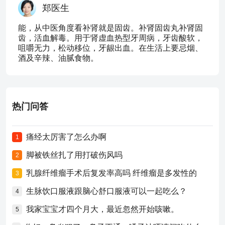
郑医生
能，从中医角度看补肾就是固齿。补肾固齿丸补肾固
齿，活血解毒。用于肾虚血热型牙周病，牙齿酸软，
咀嚼无力，松动移位，牙龈出血。在生活上要忌烟、
酒及辛辣、油腻食物。
热门问答
痛经太厉害了怎么办啊
1
脚被铁丝扎了用打破伤风吗
2
乳腺纤维瘤手术后复发率高吗 纤维瘤是多发性的
3
生脉饮口服液跟脑心舒口服液可以一起吃么？
4
我家宝宝才四个月大，最近忽然开始咳嗽。
5