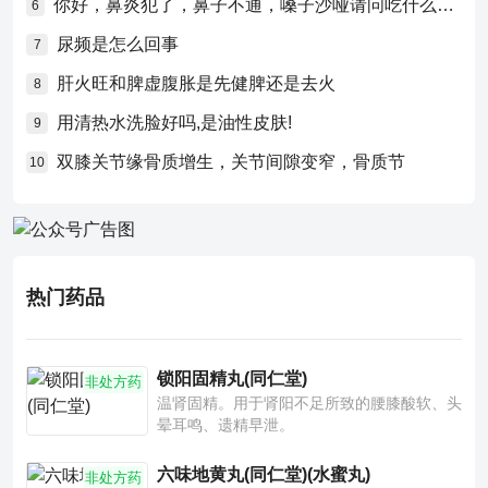
你好，鼻炎犯了，鼻子不通，嗓子沙哑请问吃什么药比较好？
6
尿频是怎么回事
7
肝火旺和脾虚腹胀是先健脾还是去火
8
用清热水洗脸好吗,是油性皮肤!
9
双膝关节缘骨质增生，关节间隙变窄，骨质节
10
热门药品
锁阳固精丸(同仁堂)
非处方药
温肾固精。用于肾阳不足所致的腰膝酸软、头
晕耳鸣、遗精早泄。
六味地黄丸(同仁堂)(水蜜丸)
非处方药