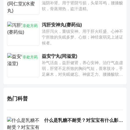
滋阴补肾。用于肾阴亏损，头晕耳鸣，腰膝酸
软，骨蒸潮热，盗汗遗精。
泻肝安神丸(赛药仙)
非处方药
清肝泻火，重镇安神。用于肝火旺盛、心神不
宁所致的失眠多梦、心烦；神经衰弱见上述证
候者。
益安宁丸(同溢堂)
非处方药
补气活血，益肝健肾，养心安神。治疗气血虚
弱，肝肾不足所致的胸闷气短，畏寒肢冷，手
足麻木，对失眠健忘、神疲乏力、腰膝酸软也
有一定疗效。
热门科普
什么是乳糖不耐受？对宝宝有什么影响？