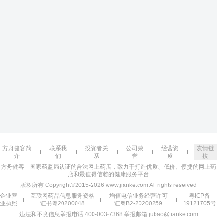
方舟健客简
联系我
投资者关
公司荣
经营资
友情链
介
们
系
誉
质
接
方舟健客－国家药监局认证的合法网上药店，致力于打造优质、低价、便捷的网上药
店和最值得信赖的健康服务平台
版权所有 Copyright©2015-2026 www.jianke.com All rights reserved
企业营
互联网药品信息服务资格
增值电信业务经营许可
粤ICP备
业执照
证书粤20200048
证粤B2-20200259
19121705号
违法和不良信息举报电话 400-003-7368 举报邮箱 jubao@jianke.com