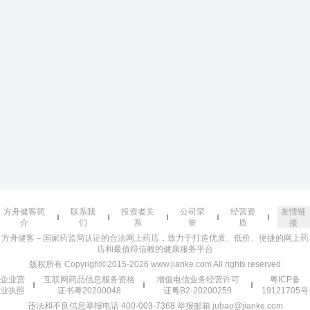
方舟健客简
联系我
投资者关
公司荣
经营资
友情链
介
们
系
誉
质
接
方舟健客－国家药监局认证的合法网上药店，致力于打造优质、低价、便捷的网上药
店和最值得信赖的健康服务平台
版权所有 Copyright©2015-2026 www.jianke.com All rights reserved
企业营
互联网药品信息服务资格
增值电信业务经营许可
粤ICP备
业执照
证书粤20200048
证粤B2-20200259
19121705号
违法和不良信息举报电话 400-003-7368 举报邮箱 jubao@jianke.com