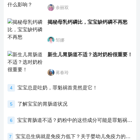
余丽双
揭秘母乳钙磷比，宝宝缺钙磷不再愁
邹娜
新生儿胃肠道不适？选对奶粉很重要！
蒋春玲
宝宝总是吐奶，罪魁祸首竟然是它！
4
了解宝宝的胃肠道状况
5
宝宝胃肠道不适？奶粉中的这些成分可能是罪魁祸首！
6
宝宝总生病就是免疫力低下？关于婴幼儿免疫力的真相，家长必须了解！
7