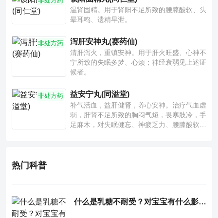
非处方药
温肾固精。用于肾阳不足所致的腰膝酸软、头
晕耳鸣、遗精早泄。
泻肝安神丸(赛药仙)
非处方药
清肝泻火，重镇安神。用于肝火旺盛、心神不
宁所致的失眠多梦、心烦；神经衰弱见上述证
候者。
益安宁丸(同溢堂)
非处方药
补气活血，益肝健肾，养心安神。治疗气血虚
弱，肝肾不足所致的胸闷气短，畏寒肢冷，手
足麻木，对失眠健忘、神疲乏力、腰膝酸软也
有一定疗效。
热门科普
什么是乳糖不耐受？对宝宝有什么影响？