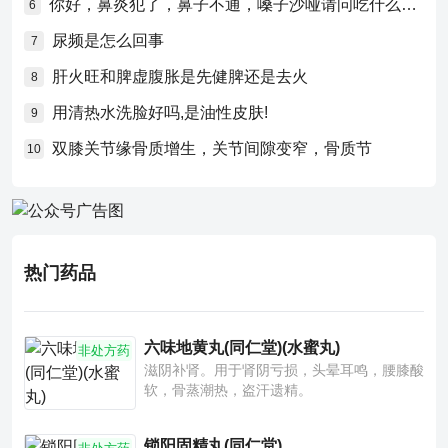
你好，鼻炎犯了，鼻子不通，嗓子沙哑请问吃什么药比较好？
6
尿频是怎么回事
7
肝火旺和脾虚腹胀是先健脾还是去火
8
用清热水洗脸好吗,是油性皮肤!
9
双膝关节缘骨质增生，关节间隙变窄，骨质节
10
热门药品
六味地黄丸(同仁堂)(水蜜丸)
非处方药
滋阴补肾。用于肾阴亏损，头晕耳鸣，腰膝酸
软，骨蒸潮热，盗汗遗精。
锁阳固精丸(同仁堂)