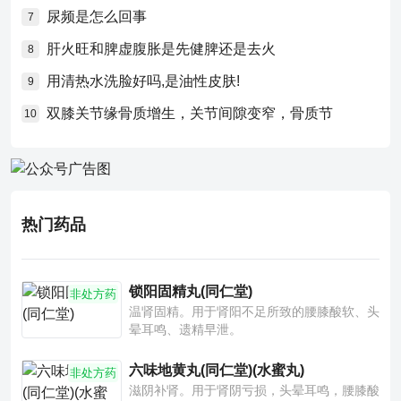
尿频是怎么回事
7
肝火旺和脾虚腹胀是先健脾还是去火
8
用清热水洗脸好吗,是油性皮肤!
9
双膝关节缘骨质增生，关节间隙变窄，骨质节
10
热门药品
锁阳固精丸(同仁堂)
非处方药
温肾固精。用于肾阳不足所致的腰膝酸软、头
晕耳鸣、遗精早泄。
六味地黄丸(同仁堂)(水蜜丸)
非处方药
滋阴补肾。用于肾阴亏损，头晕耳鸣，腰膝酸