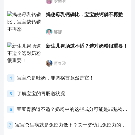
余丽双
揭秘母乳钙磷比，宝宝缺钙磷不再愁
邹娜
新生儿胃肠道不适？选对奶粉很重要！
蒋春玲
宝宝总是吐奶，罪魁祸首竟然是它！
4
了解宝宝的胃肠道状况
5
宝宝胃肠道不适？奶粉中的这些成分可能是罪魁祸首！
6
宝宝总生病就是免疫力低下？关于婴幼儿免疫力的真相，家长必须了解！
7