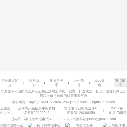
方舟健客简
联系我
投资者关
公司荣
经营资
友情链
介
们
系
誉
质
接
方舟健客－国家药监局认证的合法网上药店，致力于打造优质、低价、便捷的网上药
店和最值得信赖的健康服务平台
版权所有 Copyright©2015-2026 www.jianke.com All rights reserved
企业营
互联网药品信息服务资格
增值电信业务经营许可
粤ICP备
业执照
证书粤20200048
证粤B2-20200259
19121705号
违法和不良信息举报电话 400-003-7368 举报邮箱 jubao@jianke.com