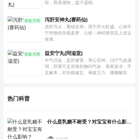
软，骨蒸潮热，盗汗遗精。
泻肝安神丸(赛药仙)
非处方药
清肝泻火，重镇安神。用于肝火旺盛、心神不
宁所致的失眠多梦、心烦；神经衰弱见上述证
候者。
益安宁丸(同溢堂)
非处方药
补气活血，益肝健肾，养心安神。治疗气血虚
弱，肝肾不足所致的胸闷气短，畏寒肢冷，手
足麻木，对失眠健忘、神疲乏力、腰膝酸软也
有一定疗效。
热门科普
什么是乳糖不耐受？对宝宝有什么影响？