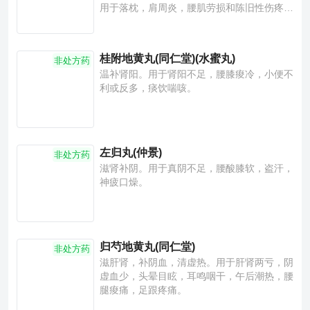
用于落枕，肩周炎，腰肌劳损和陈旧性伤疼
等。
桂附地黄丸(同仁堂)(水蜜丸)
非处方药
温补肾阳。用于肾阳不足，腰膝痠冷，小便不
利或反多，痰饮喘咳。
左归丸(仲景)
非处方药
滋肾补阴。用于真阴不足，腰酸膝软，盗汗，
神疲口燥。
归芍地黄丸(同仁堂)
非处方药
滋肝肾，补阴血，清虚热。用于肝肾两亏，阴
虚血少，头晕目眩，耳鸣咽干，午后潮热，腰
腿痠痛，足跟疼痛。