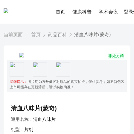
首页
健康科普
学术会议
登录
专
当前页面：
首页
药品百科
清血八味片(蒙奇)
非处方药
温馨提示：
图片均为方舟健客对原品的真实拍摄，仅供参考；如遇新包装
上市可能存在更新滞后，请以实物为准！
清血八味片(蒙奇)
通用名称：
清血八味片
剂型：
片剂