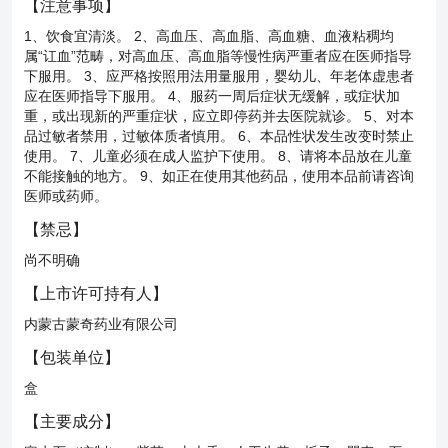
【
注意事项
】
1、饮食宜清淡。 2、高血压、高血脂、高血糖、血液粘稠均
属“讧血”范畴，对高血压、高血脂等慢性病严重者应在医师指导
下服用。 3、应严格按照用法用量服用，婴幼儿、年老体虚患者
应在医师指导下服用。 4、服药一周后症状无缓解，或症状加
重，或出现新的严重症状，应立即停药并去医院就诊。 5、对本
品过敏者禁用，过敏体质者慎用。 6、本品性状发生改变时禁止
使用。 7、儿童必须在成人监护下使用。 8、请将本品放在儿童
不能接触的地方。 9、如正在使用其他药品，使用本品前请咨询
医师或药师。
【
禁忌
】
尚不明确
【
上市许可持有人
】
内蒙古蒙奇药业有限公司
【
包装单位
】
盒
【
主要成分
】