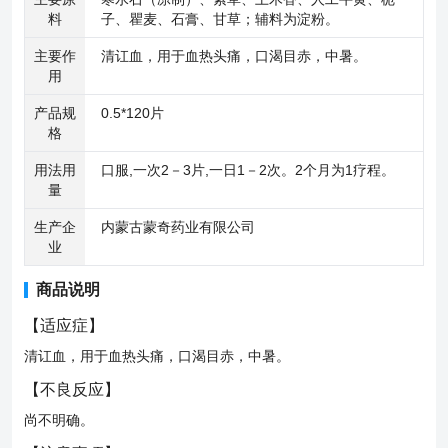
料
子、瞿麦、石膏、甘草；辅料为淀粉。
主要作
清讧血，用于血热头痛，口渴目赤，中暑。
用
产品规
0.5*120片
格
用法用
口服,一次2－3片,一日1－2次。2个月为1疗程。
量
生产企
内蒙古蒙奇药业有限公司
业
商品说明
【
适应症
】
清讧血，用于血热头痛，口渴目赤，中暑。
【
不良反应
】
尚不明确。