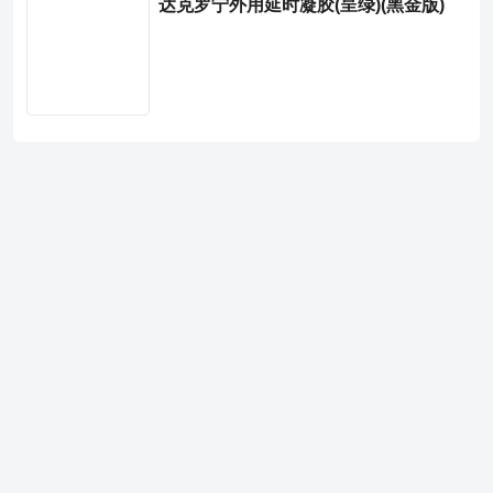
达克罗宁外用延时凝胶(呈绿)(黑金版)