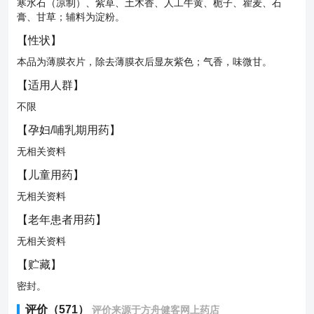
寒水石（凉制）、紫草、土木香、人工牛黄、栀子、瞿麦、石
膏、甘草；辅料为淀粉。
【
性状
】
本品为薄膜衣片，除去薄膜衣后显灰紫色；气香，味微甘。
【
适用人群
】
不限
【
孕妇/哺乳期用药
】
无相关资料
【
儿童用药
】
无相关资料
【
老年患者用药
】
无相关资料
【
贮藏
】
密封。
评价（571）
评价来源于方舟健客网上药店