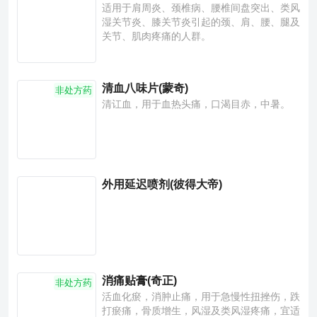
适用于肩周炎、颈椎病、腰椎间盘突出、类风
湿关节炎、膝关节炎引起的颈、肩、腰、腿及
关节、肌肉疼痛的人群。
清血八味片(蒙奇)
非处方药
清讧血，用于血热头痛，口渴目赤，中暑。
外用延迟喷剂(彼得大帝)
消痛贴膏(奇正)
非处方药
活血化瘀，消肿止痛，用于急慢性扭挫伤，跌
打瘀痛，骨质增生，风湿及类风湿疼痛，宜适