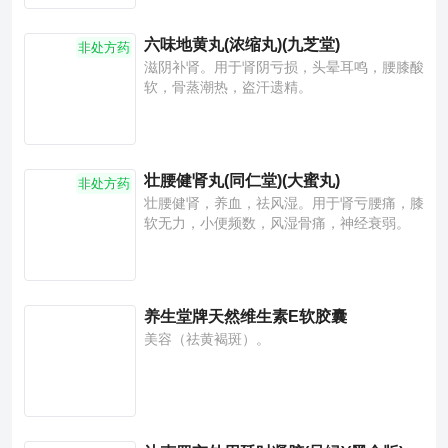
六味地黄丸(浓缩丸)(九芝堂)
非处方药
滋阴补肾。用于肾阴亏损，头晕耳鸣，腰膝酸
软，骨蒸潮热，盗汗遗精。
壮腰健肾丸(同仁堂)(大蜜丸)
非处方药
壮腰健肾，养血，祛风湿。用于肾亏腰痛，膝
软无力，小便频数，风湿骨痛，神经衰弱。
养生堂牌天然维生素E软胶囊
美容（祛黄褐斑）。