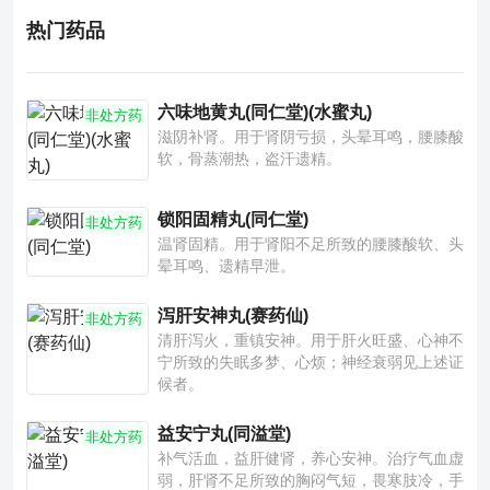
热门药品
六味地黄丸(同仁堂)(水蜜丸)
非处方药
滋阴补肾。用于肾阴亏损，头晕耳鸣，腰膝酸
软，骨蒸潮热，盗汗遗精。
锁阳固精丸(同仁堂)
非处方药
温肾固精。用于肾阳不足所致的腰膝酸软、头
晕耳鸣、遗精早泄。
泻肝安神丸(赛药仙)
非处方药
清肝泻火，重镇安神。用于肝火旺盛、心神不
宁所致的失眠多梦、心烦；神经衰弱见上述证
候者。
益安宁丸(同溢堂)
非处方药
补气活血，益肝健肾，养心安神。治疗气血虚
弱，肝肾不足所致的胸闷气短，畏寒肢冷，手