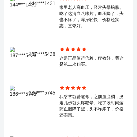
144****1431
家里老人高血压，经常头晕脑胀。
吃了这清血八味片，血压降了，头
也不疼了，浑身轻快，价格还实
惠，直夸好。
187****5438
这是正品值得信赖，疗效好，我这
是第二次购买。
186****5745
我爷爷就爱遛弯，之前血脂稠，没
走几步就头疼犯晕。吃了段时间这
药血脂降了些，头不咋疼了，价格
还实惠。