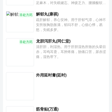
足麻木，对失眠健忘、神疲乏力、腰膝酸软也
有一定疗效。
解郁丸(康祺)
非处方药
疏肝解郁，养心安神。用于肝郁气滞，心神不
安所致胸肋胀满，郁闷不舒，心烦心悸，易
怒，失眠多梦。
龙胆泻肝丸(同仁堂)
非处方药
清肝胆，利湿热。用于肝胆湿热所致的头晕目
赤，耳鸣耳聋，耳肿疼痛，胁痛口苦，尿赤涩
痛，湿热带下。
外用延时膏(廷时)
筋骨贴(万通)