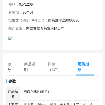
规格：
0.5*120片
有效期：
36个月
批准文号/生产许可证号：
国药准字Z20090836
生产企业：
内蒙古蒙奇药业有限公司
参
商品说
评价
用药指
数
明
（571）
导
参数
产品品
清血八味片(蒙奇)
名
主要原
寒水石（凉制）、紫草、土木香、人工牛黄、栀