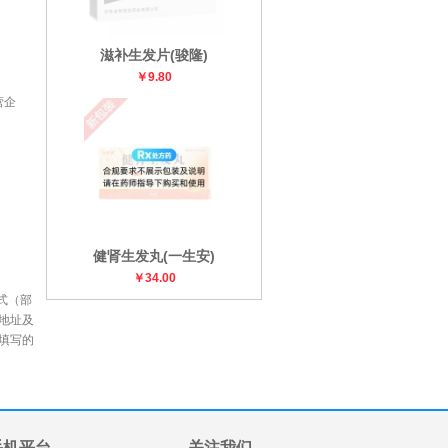
滋补生发片(骏隆)
￥9.80
营企
健肾生发丸(一生安)
￥34.00
式（部
地址及
填写的
手机平台
关注我们