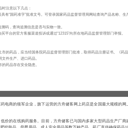
品时注意以下几点：
否具有“国药准字”批准文号。可登录国家药品监督管理局网站查询产品名称、生
追溯码，查询追溯信息是否与实物一致。
买平台的官方客服渠道投诉或通过“12315”向所在地药品监督管理部门举报。
上市的药品，应当经国务院药品监督管理部门批准，取得药品注册证书。《药
明文件生产、进口药品。
市的药品存在安全隐患。
内医药电商的领军企业，旗下运营的方舟健客网上药店是全国最大规模的网
、低价的在线购药服务。目前，方舟健客已与国内多家大型药品生产厂商
肥护肤品、母婴用品、成人安全用品等数万种产品。药厂直供确保药品10