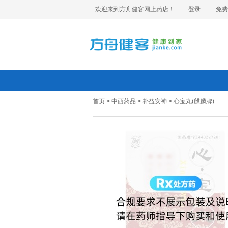
欢迎来到方舟健客网上药店！
登录
免费
首页
>
中西药品
>
补益安神
>
心宝丸(麒麟牌)