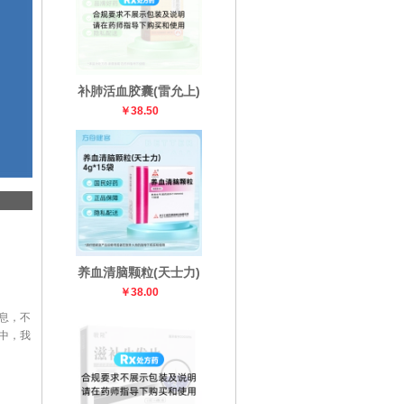
补肺活血胶囊(雷允上)
￥38.50
养血清脑颗粒(天士力)
￥38.00
息，不
中，我