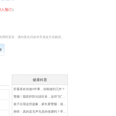
3
人预订
）
的用药安全，请向医生问诊并开具处方后购买。
情
健康科普
肝最喜欢你做4件事，你能做到几件？
警惕！脂肪肝防治误区多，这些“坑”你踩过几个？
孩子出现这些迹象，家长要警惕：或许不是小感冒，而是白血病的信号
肺癌：真的是无声无息的侵袭吗？早期筛查，关键在掌握这些知识点！