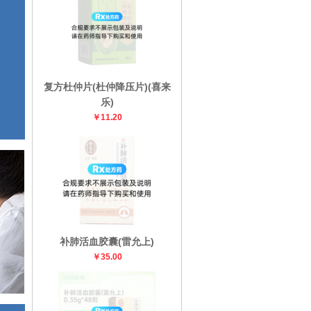
复方杜仲片(杜仲降压片)(喜来
乐)
￥11.20
补肺活血胶囊(雷允上)
￥35.00