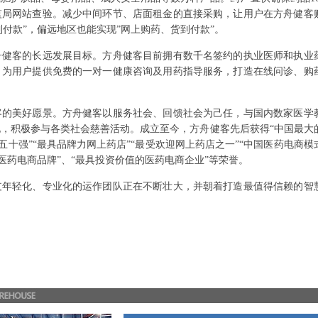
监局网站查验。减少中间环节、店面租金的直接采购，让用户在方舟健客
到付款”，偏远地区也能实现”网上购药、货到付款”。
舟健客的长远发展目标。方舟健客目前拥有数千名签约的执业医师和执业
，为用户提供免费的一对一健康咨询及用药指导服务，打造在线问诊、购
客的美好愿景。方舟健客以服务社会、回馈社会为己任，与国内数家医学
，积极参与各类社会慈善活动。成立至今，方舟健客先后获得“中国最大
榜五十强”“最具品牌力网上药店”“最受欢迎网上药店之一”“中国医药电商模
的医药电商品牌”、“最具投资价值的医药电商企业”等荣誉。
支年轻化、专业化的运作团队正在不断壮大，并朝着打造最值得信赖的智