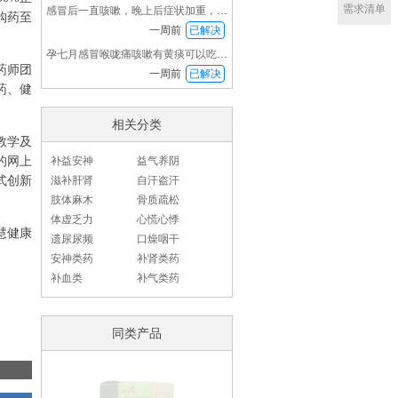
需求清单
感冒后一直咳嗽，晚上后症状加重，喉咙特别痛也
购药至
一周前
已解决
孕七月感冒喉咙痛咳嗽有黄痰可以吃感冒药吗？
药师团
一周前
已解决
药、健
相关分类
教学及
的网上
补益安神
益气养阴
式创新
滋补肝肾
自汗盗汗
肢体麻木
骨质疏松
体虚乏力
心慌心悸
慧健康
遗尿尿频
口燥咽干
安神类药
补肾类药
补血类
补气类药
同类产品