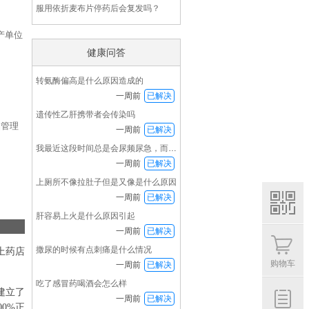
服用依折麦布片停药后会复发吗？
产单位
健康问答
转氨酶偏高是什么原因造成的
一周前
已解决
遗传性乙肝携带者会传染吗
品管理
一周前
已解决
我最近这段时间总是会尿频尿急，而且下半身发冷
一周前
已解决
上厕所不像拉肚子但是又像是什么原因
一周前
已解决
肝容易上火是什么原因引起
一周前
已解决
扫码
撒尿的时候有点刺痛是什么情况
福利
上药店
购物车
一周前
已解决
吃了感冒药喝酒会怎么样
建立了
一周前
已解决
0%正