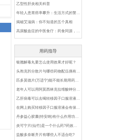
乙型性肝炎相关科普
年轻人患胃癌率攀升：生活方式的警钟已敲响
揭秘艾滋病：你不知道的五个真相
高尿酸血症的中医食疗：药食同源，调理身心
用药指导
银翘解毒丸要怎么使用效果才好呢？
头孢克肟分散片与哪些药物配伍偶有禁忌呢？
匹多莫德片(万适宁)能不能长期用药呢?
老年人可以用阿莫西林克拉维酸钾分散片(2∶1)吗？
乙肝病毒可以去喝转移因子口服溶液吗？
在网上购买转移因子口服溶液会有保障吗？
丹参益心胶囊(特安呐)有什么作用功效？
炎可宁片(仙竹)是一个什么药?药效怎么样?
盐酸多奈哌齐片有哪些人不适合吃?