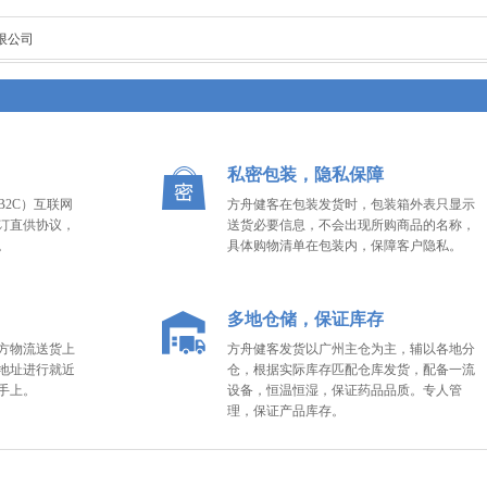
限公司
私密包装，隐私保障
2C）互联网
方舟健客在包装发货时，包装箱外表只显示
订直供协议，
送货必要信息，不会出现所购商品的名称，
。
具体购物清单在包装内，保障客户隐私。
多地仓储，保证库存
方物流送货上
方舟健客发货以广州主仓为主，辅以各地分
地址进行就近
仓，根据实际库存匹配仓库发货，配备一流
手上。
设备，恒温恒湿，保证药品品质。专人管
理，保证产品库存。