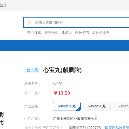
注册
热门搜索：
奥利司他
希爱力
恩替卡韦
提升免疫力
心宝丸(麒麟牌)
处方药
通用名称：
心宝丸
￥13.50
价 格：
产品规格：
60mg*20丸
60mg*50丸
60mg*
生产厂家：
广东太安堂药业股份有限公司
批准文号/生产许可证号：
国药准字Z44022728
（国家药品监督