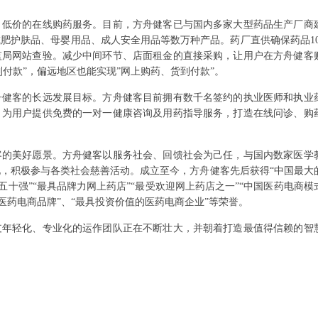
、低价的在线购药服务。目前，方舟健客已与国内多家大型药品生产厂商
肥护肤品、母婴用品、成人安全用品等数万种产品。药厂直供确保药品10
监局网站查验。减少中间环节、店面租金的直接采购，让用户在方舟健客
到付款”，偏远地区也能实现”网上购药、货到付款”。
舟健客的长远发展目标。方舟健客目前拥有数千名签约的执业医师和执业
，为用户提供免费的一对一健康咨询及用药指导服务，打造在线问诊、购
客的美好愿景。方舟健客以服务社会、回馈社会为己任，与国内数家医学
，积极参与各类社会慈善活动。成立至今，方舟健客先后获得“中国最大
榜五十强”“最具品牌力网上药店”“最受欢迎网上药店之一”“中国医药电商模
的医药电商品牌”、“最具投资价值的医药电商企业”等荣誉。
支年轻化、专业化的运作团队正在不断壮大，并朝着打造最值得信赖的智