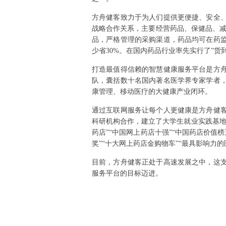
方舟健客致力于为人们提供更便捷、安全
战略合作关系，主要经营药品、保健品、减
品，严格管理的采购渠道，药品均可在药
少省30%。在国内药品行业率先实行了”货
打造最值得信赖的智慧健康服务平台是方
队，囊括数十名国内著名医学界专家学者
康管理、移动医疗的大健康产业闭环。
通过互联网服务让每个人更健康是方舟健
科研机构合作，建立了大学生就业实践基地
药店”“中国网上药店十强”“中国药店价值
奖”“十大网上药店金购物车”“最具影响力
目前，方舟健客正处于高速发展之中，这
服务平台的目标迈进。