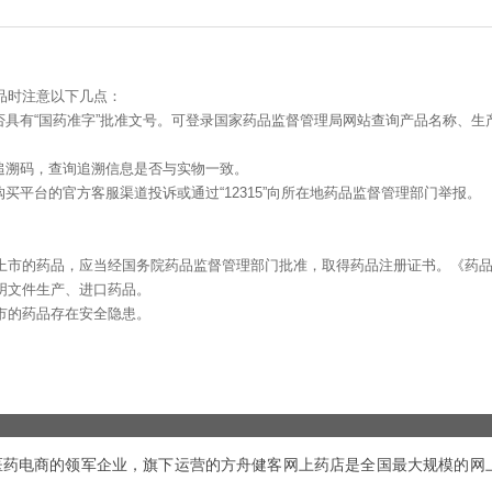
品时注意以下几点：
否具有“国药准字”批准文号。可登录国家药品监督管理局网站查询产品名称、生
追溯码，查询追溯信息是否与实物一致。
买平台的官方客服渠道投诉或通过“12315”向所在地药品监督管理部门举报。
上市的药品，应当经国务院药品监督管理部门批准，取得药品注册证书。《药
明文件生产、进口药品。
市的药品存在安全隐患。
内医药电商的领军企业，旗下运营的方舟健客网上药店是全国最大规模的网