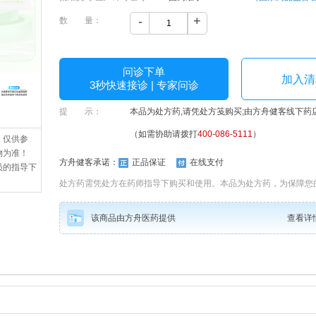
-
+
数 量：
问诊下单
加入清
3秒快速接诊 | 专家问诊
提 示：
本品为处方药,请凭处方笺购买;由方舟健客线下药
（如需协助请拨打
400-086-5111
）
，仅供参
物为准！
方舟健客承诺：
正品保证
在线支付
员的指导下
处方药需凭处方在药师指导下购买和使用。本品为处方药，为保障您
该商品由方舟医药提供
查看详