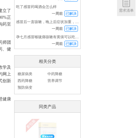
吃了感冒药喝酒会怎么样
需求清单
建立了
一周前
已解决
0%正
感冒后一直咳嗽，晚上后症状加重，喉咙特别痛也
购药至
一周前
已解决
孕七月感冒喉咙痛咳嗽有黄痰可以吃感冒药吗？
药师团
一周前
已解决
药、健
相关分类
教学及
的网上
糖尿病类
中药降糖
式创新
西药降糖
营养调节
预防病变
慧健康
同类产品