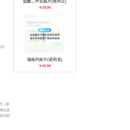
盐酸二甲双胍片(格华止)
￥29.90
营企
瑞格列奈片(诺和龙)
￥45.90
式（部
地址及
填写的