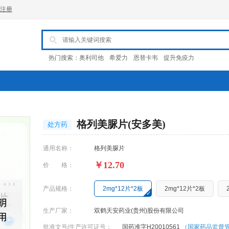
注册
热门搜索：
奥利司他
希爱力
恩替卡韦
提升免疫力
格列美脲片(安多美)
处方药
通用名称：
格列美脲片
￥12.70
价 格：
产品规格：
2mg*12片*2板
2mg*12片*2板
生产厂家：
双鹤天安药业(贵州)股份有限公司
批准文号/生产许可证号：
国药准字H20010561
（国家药品监督