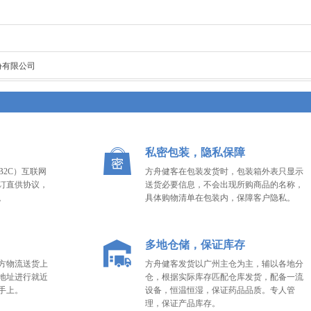
份有限公司
私密包装，隐私保障
2C）互联网
方舟健客在包装发货时，包装箱外表只显示
订直供协议，
送货必要信息，不会出现所购商品的名称，
。
具体购物清单在包装内，保障客户隐私。
多地仓储，保证库存
方物流送货上
方舟健客发货以广州主仓为主，辅以各地分
地址进行就近
仓，根据实际库存匹配仓库发货，配备一流
手上。
设备，恒温恒湿，保证药品品质。专人管
理，保证产品库存。