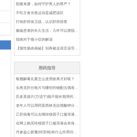
阳痿来袭，如何守护男人的尊严？
不吃主食光靠运动是减肥误区
打响肝癌保卫战，认识肝癌筛查
癫痫患者的长久生活：几年可以摆脱药物，实现生活正常？
指南对于矮小症的解读
【慢性肠炎揭秘】别再被这谣言误导了！
用药指导
银翘解毒丸要怎么使用效果才好呢？
头孢克肟分散片与哪些药物配伍偶有禁忌呢？
匹多莫德片(万适宁)能不能长期用药呢?
老年人可以用阿莫西林克拉维酸钾分散片(2∶1)吗？
乙肝病毒可以去喝转移因子口服溶液吗？
在网上购买转移因子口服溶液会有保障吗？
丹参益心胶囊(特安呐)有什么作用功效？