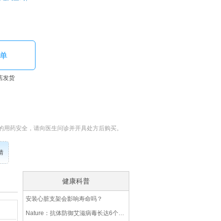
单
店发货
的用药安全，请向医生问诊并开具处方后购买。
情
健康科普
安装心脏支架会影响寿命吗？
Nature：抗体防御艾滋病毒长达6个月，有望接档HIV疫苗的空缺