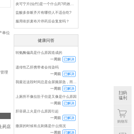
炎可宁片(仙竹)是一个什么药?药效怎么样?
盐酸多奈哌齐片有哪些人不适合吃?
服用依折麦布片停药后会复发吗？
产单位
健康问答
转氨酶偏高是什么原因造成的
一周前
已解决
遗传性乙肝携带者会传染吗
品管理
一周前
已解决
我最近这段时间总是会尿频尿急，而且下半身发冷
一周前
已解决
上厕所不像拉肚子但是又像是什么原因
一周前
已解决
扫码
肝容易上火是什么原因引起
福利
一周前
已解决
购物车
撒尿的时候有点刺痛是什么情况
上药店
一周前
已解决