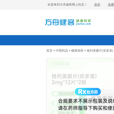
欢迎来到方舟健客网上药店！
登录
免费
首页
>
中西药品
>
糖尿病类
>
格列美脲片(安多美)