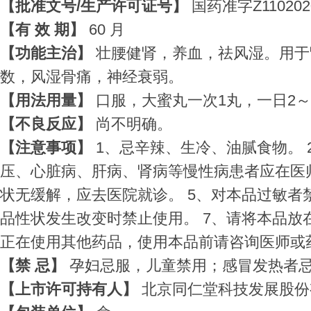
【批准文号/生产许可证号】
国药准字Z110202
【有 效 期】
60 月
【功能主治】
壮腰健肾，养血，祛风湿。用于
数，风湿骨痛，神经衰弱。
【用法用量】
口服，大蜜丸一次1丸，一日2～
【不良反应】
尚不明确。
【注意事项】
1、忌辛辣、生冷、油腻食物。 
压、心脏病、肝病、肾病等慢性病患者应在医师
状无缓解，应去医院就诊。 5、对本品过敏者
品性状发生改变时禁止使用。 7、请将本品放
正在使用其他药品，使用本品前请咨询医师或
【禁 忌】
孕妇忌服，儿童禁用；感冒发热者
【上市许可持有人】
北京同仁堂科技发展股份