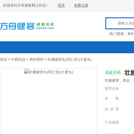
欢迎来到方舟健客网上药店！
登录
免费注册
热门搜索：
奥
首页
>
中西药品
>
男科用药
>
壮腰健肾丸(同仁堂)(大蜜丸)
壮
非处方药
壮腰健肾，养血，
通用名称：
价 格：
好 评 度：
产品规格：