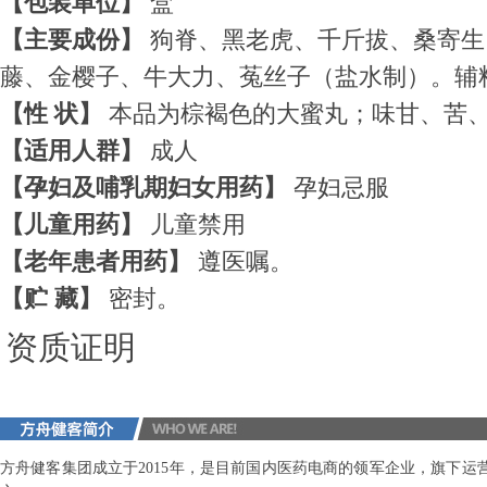
【包装单位】
盒
【主要成份】
狗脊、黑老虎、千斤拔、桑寄生
藤、金樱子、牛大力、菟丝子（盐水制）。辅
【性 状】
本品为棕褐色的大蜜丸；味甘、苦
【适用人群】
成人
【孕妇及哺乳期妇女用药】
孕妇忌服
【儿童用药】
儿童禁用
【老年患者用药】
遵医嘱。
【贮 藏】
密封。
资质证明
方舟健客集团成立于2015年，是目前国内医药电商的领军企业，旗下