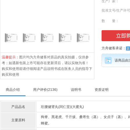
生产厂家：
批准文号/生产许
数 量：
方舟健客承诺：
温馨提示：
图片均为方舟健客对原品的真实拍摄，仅供参
该商品由
考；如遇新包装上市可能存在更新滞后，请以实物为准！
购买和使用前请仔细阅读产品说明书或在医务人员的指导下
购买和使用
商品介绍
用户评价
(2136)
说明书
资质证明
产品品名
壮腰健肾丸(同仁堂)(大蜜丸)
狗脊、黑老虎、千斤拔、桑寄生（蒸）、女贞子（蒸）、
主要原料
蜂蜜。