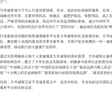
之一。
方舟健客致力于为人们提供更便捷、安全、低价的在线购药服务。目前
战略合作关系，主要经营药品、保健品、减肥护肤品、母婴用品、成人安
品，严格管理的采购渠道，药品均可在药监局网站查验。减少中间环节
少省30%。在国内药品行业率先实行了”货到付款”，偏远地区也能实现”
打造最值得信赖的智慧健康服务平台是方舟健客的长远发展目标。方舟
队，囊括数十名国内著名医学界专家学者，为用户提供免费的一对一健
康管理、移动医疗的大健康产业闭环。
通过互联网服务让每个人更健康是方舟健客的美好愿景。方舟健客以服
科研机构合作，建立了大学生就业实践基地，积极参与各类社会慈善活动
药店”“中国网上药店十强”“中国药店价值榜五十强”“最具品牌力网上药店
奖”“十大网上药店金购物车”“最具影响力的医药电商品牌”、“最具投资
目前，方舟健客正处于高速发展之中，这支年轻化、专业化的运作团队
服务平台的目标迈进。