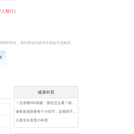
7
人预订
）
的用药安全，请向医生问诊并开具处方后购买。
情
健康科普
一文读懂HIV病载：报告怎么看？检测不到可以无套吗？
体检发现肝脏有个小结节，是离癌不远了吗？
儿童生长发育小科普