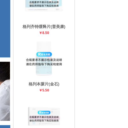
格列齐特缓释片(普美康)
￥8.50
格列本脲片(金石)
￥5.50