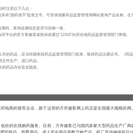
品时注意以下几点：
否具有“国药准字”批准文号。可登录国家药品监督管理局网站查询产品名称、生
追溯码，查询追溯信息是否与实物一致。
买平台的官方客服渠道投诉或通过“12315”向所在地药品监督管理部门举报。
上市的药品，应当经国务院药品监督管理部门批准，取得药品注册证书。《药
明文件生产、进口药品。
市的药品存在安全隐患。
内医药电商的领军企业，旗下运营的方舟健客网上药店是全国最大规模的网
、低价的在线购药服务。目前，方舟健客已与国内多家大型药品生产厂商
肥护肤品、母婴用品、成人安全用品等数万种产品。药厂直供确保药品10