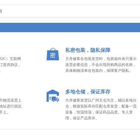
司
私密包装，隐私保障
2C）互联网
方舟健客在包装发货时，包装箱外表只显示
订直供协议，
送货必要信息，不会出现所购商品的名称，
。
具体购物清单在包装内，保障客户隐私。
多地仓储，保证库存
方物流送货上
方舟健客发货以广州主仓为主，辅以各地分
地址进行就近
仓，根据实际库存匹配仓库发货，配备一流
手上。
设备，恒温恒湿，保证药品品质。专人管
理，保证产品库存。