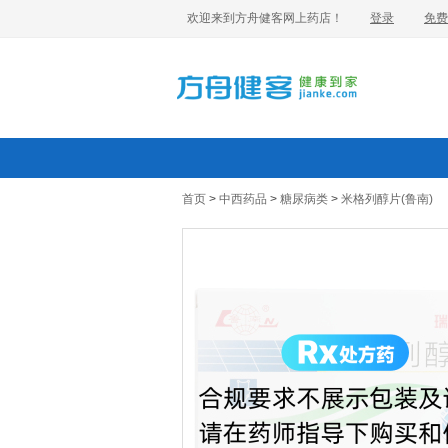
欢迎来到方舟健客网上药店！
登录
免费
首页
>
中西药品
>
糖尿病类
>
米格列醇片(鲁南)