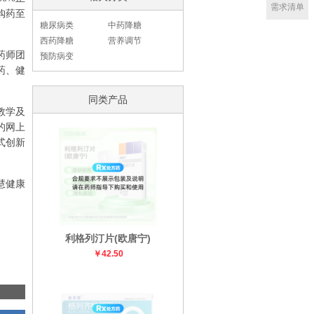
需求清单
购药至
糖尿病类
中药降糖
西药降糖
营养调节
药师团
预防病变
药、健
同类产品
教学及
的网上
式创新
慧健康
利格列汀片(欧唐宁)
￥42.50