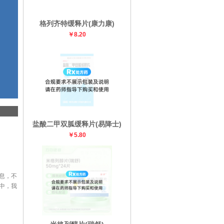
格列齐特缓释片(康力康)
￥8.20
盐酸二甲双胍缓释片(易降士)
￥5.80
息，不
中，我