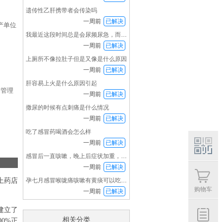
遗传性乙肝携带者会传染吗
一周前
已解决
产单位
我最近这段时间总是会尿频尿急，而且下半身发冷
一周前
已解决
上厕所不像拉肚子但是又像是什么原因
一周前
已解决
肝容易上火是什么原因引起
品管理
一周前
已解决
撒尿的时候有点刺痛是什么情况
一周前
已解决
吃了感冒药喝酒会怎么样
一周前
已解决
感冒后一直咳嗽，晚上后症状加重，喉咙特别痛也
一周前
已解决
扫码
福利
上药店
孕七月感冒喉咙痛咳嗽有黄痰可以吃感冒药吗？
购物车
一周前
已解决
建立了
相关分类
0%正