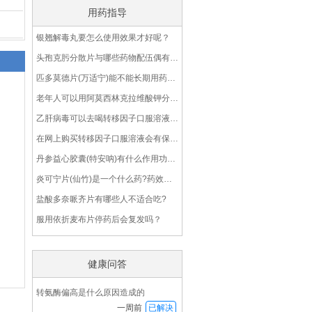
用药指导
银翘解毒丸要怎么使用效果才好呢？
头孢克肟分散片与哪些药物配伍偶有禁忌呢？
匹多莫德片(万适宁)能不能长期用药呢?
老年人可以用阿莫西林克拉维酸钾分散片(2∶1)吗？
乙肝病毒可以去喝转移因子口服溶液吗？
在网上购买转移因子口服溶液会有保障吗？
丹参益心胶囊(特安呐)有什么作用功效？
炎可宁片(仙竹)是一个什么药?药效怎么样?
盐酸多奈哌齐片有哪些人不适合吃?
服用依折麦布片停药后会复发吗？
健康问答
转氨酶偏高是什么原因造成的
一周前
已解决