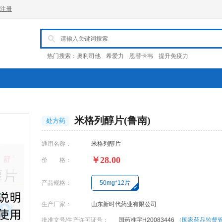
注册
热门搜索：
奥利司他
希爱力
恩替卡韦
提升免疫力
米格列醇片(鲁南)
处方药
通用名称：
米格列醇片
￥28.00
价 格：
产品规格：
50mg*12片
生产厂家：
山东新时代药业有限公司
批准文号/生产许可证号：
国药准字H20083446
（国家药品监督