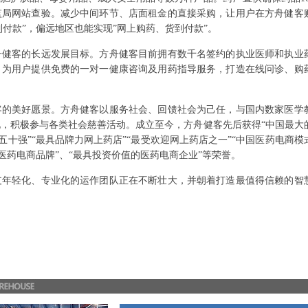
监局网站查验。减少中间环节、店面租金的直接采购，让用户在方舟健客
到付款”，偏远地区也能实现”网上购药、货到付款”。
舟健客的长远发展目标。方舟健客目前拥有数千名签约的执业医师和执业
，为用户提供免费的一对一健康咨询及用药指导服务，打造在线问诊、购
客的美好愿景。方舟健客以服务社会、回馈社会为己任，与国内数家医学
，积极参与各类社会慈善活动。成立至今，方舟健客先后获得“中国最大
榜五十强”“最具品牌力网上药店”“最受欢迎网上药店之一”“中国医药电商模
的医药电商品牌”、“最具投资价值的医药电商企业”等荣誉。
支年轻化、专业化的运作团队正在不断壮大，并朝着打造最值得信赖的智