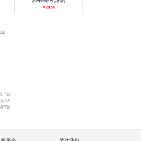
米格列醇片(瑞舒)
￥29.50
营企
式（部
地址及
填写的
手机平台
关注我们