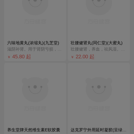
六味地黄丸(浓缩丸)(九芝堂)
壮腰健肾丸(同仁堂)(大蜜丸)
滋阴补肾。用于肾阴亏损，头晕耳鸣，腰膝酸软，骨蒸潮热，盗汗遗精。
壮腰健肾，养血，祛风湿。用于肾亏腰痛，膝软无力，小便频数，风湿骨痛，神经衰弱。
45.80
起
22.00
起
￥
￥
养生堂牌天然维生素E软胶囊
达克罗宁外用延时凝胶(呈绿)(黑金版)