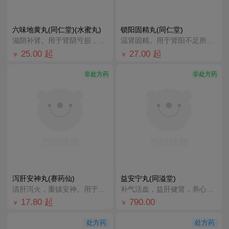
六味地黄丸(同仁堂)(水蜜丸)
锁阳固精丸(同仁堂)
滋阴补肾。用于肾阴亏损，头晕耳鸣，腰膝酸软，骨蒸潮热，盗汗遗精。
温肾固精。用于肾阳不足所致的腰膝酸软、头晕耳鸣、遗精早泄。
25.00
起
27.00
起
￥
￥
非处方药
非处方药
泻肝安神丸(赛药仙)
益安宁丸(同溢堂)
清肝泻火，重镇安神。用于肝火旺盛、心神不宁所致的失眠多梦、心烦；神经衰弱见上述证候者。
补气活血，益肝健肾，养心安神。治疗气血虚弱，肝肾不足所致的胸闷气短，畏寒肢冷，手足麻木，对失眠健忘、
17.80
起
790.00
￥
￥
处方药
处方药