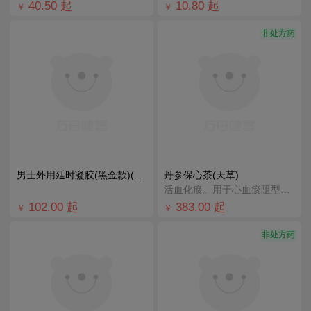
40.50
起
10.80
起
￥
￥
非处方药
男士外用延时凝胶(黑金款)(酷昵)
丹参保心茶(天草)
活血化瘀。用于心血瘀阻型胸痹的辅助治疗，可缓解胸闷、心痛、心悸。
102.00
起
383.00
起
￥
￥
非处方药