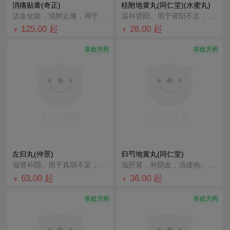
消痛贴膏(奇正)
桂附地黄丸(同仁堂)(水蜜丸)
活血化瘀，消肿止痛，用于急慢性扭挫伤，跌打瘀痛，骨质增生，风湿及类风湿疼痛，宜适用于落枕，肩周炎，腰
温补肾阳。用于肾阳不足，腰膝痠冷，小便不利或反多，痰饮喘咳。
125.00
起
26.00
起
￥
￥
非处方药
非处方药
左归丸(仲景)
归芍地黄丸(同仁堂)
滋肾补阴。用于真阴不足，腰酸膝软，盗汗，神疲口燥。
滋肝肾，补阴血，清虚热。用于肝肾两亏，阴虚血少，头晕目眩，耳鸣咽干，午后潮热，腰腿痠痛，足跟疼痛。
63.00
起
36.00
起
￥
￥
非处方药
非处方药