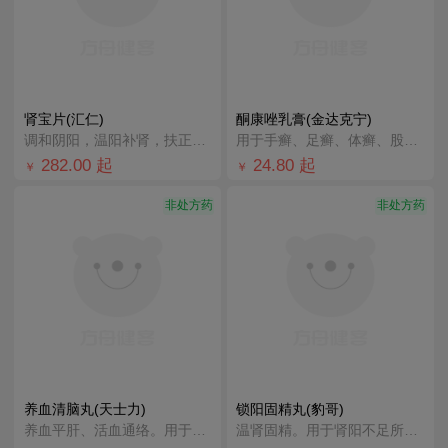
肾宝片(汇仁)
酮康唑乳膏(金达克宁)
调和阴阳，温阳补肾，扶正固本。用于腰腿酸痛，精神不振，夜尿频多，畏寒怕冷，妇女白带清稀。
用于手癣、足癣、体癣、股癣、花斑癣以及皮肤念珠菌病。
282.00
起
24.80
起
￥
￥
非处方药
非处方药
养血清脑丸(天士力)
锁阳固精丸(豹哥)
养血平肝、活血通络。用于血虚肝亢所致各种头晕头痛、眩晕眼花、心烦易怒、失眠多梦。广泛应用于因慢性脑供
温肾固精。用于肾阳不足所致的腰膝酸软、头晕耳鸣、遗精早泄。