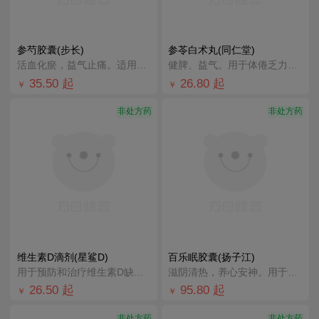
参芍胶囊(步长)
参苓白术丸(同仁堂)
活血化瘀，益气止痛。适用于气虚血瘀所致的胸闷，胸痛，心悸，气短；冠心病心绞痛见上述症候者。
健脾、益气。用于体倦乏力，食少便溏。
35.50
起
26.80
起
￥
￥
非处方药
非处方药
维生素D滴剂(星鲨D)
百乐眠胶囊(扬子江)
用于预防和治疗维生素D缺乏症，如佝偻病等。
滋阴清热，养心安神。用于肝郁阴虚型失眠症，症见入睡困难、多梦易醒、醒后不眠、头晕乏力、烦躁易怒、心悸
26.50
起
95.80
起
￥
￥
非处方药
非处方药