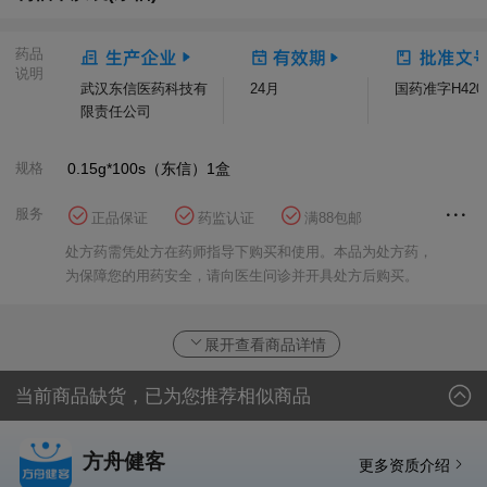
药品
说明
武汉东信医药科技有
24月
国药准字H4202
限责任公司
规格
0.15g*100s（东信）
1盒
服务
正品保证
药监认证
满88包邮
花呗分期
方舟健客大药房
处方药需凭处方在药师指导下购买和使用。本品为处方药，
为保障您的用药安全，请向医生问诊并开具处方后购买。
展开查看商品详情
当前商品缺货，已为您推荐相似商品
方舟健客
更多资质介绍