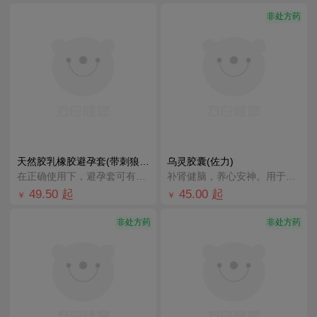
非处方药
天然胶乳橡胶避孕套(带刺狼牙套)(4维空间)
乌灵胶囊(佐力)
在正确使用下，避孕套可有助于降低受孕风险及减少某些性传播疾病感染的风险。
补肾健脑，养心安神。用于心肾不交所致的失眠、健忘、心悸心烦、神疲乏力、腰膝酸软、头晕耳鸣、少气懒言、
49.50
起
45.00
起
￥
￥
非处方药
非处方药