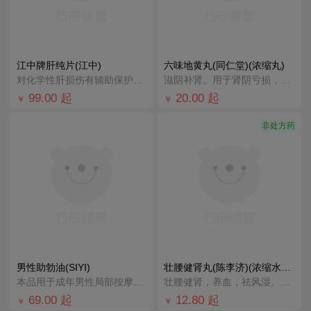
江中牌肝纯片(江中)
六味地黄丸(同仁堂)(浓缩丸)
对化学性肝损伤有辅助保护作用；适宜有化学性肝损伤危险者。
滋阴补肾。用于肾阴亏损，头晕耳鸣，腰膝酸软，骨蒸潮热，盗汗遗精。
99.00
起
20.00
起
￥
￥
非处方药
男性助勃油(SIYI)
壮腰健肾丸(陈李济)(浓缩水蜜丸)
本品用于成年男性局部按摩，促进血液循环。
壮腰健肾，养血，祛风湿。用于肾亏腰痛，膝软无力，小便频数，风湿骨痛，神经衰弱。
69.00
起
12.80
起
￥
￥