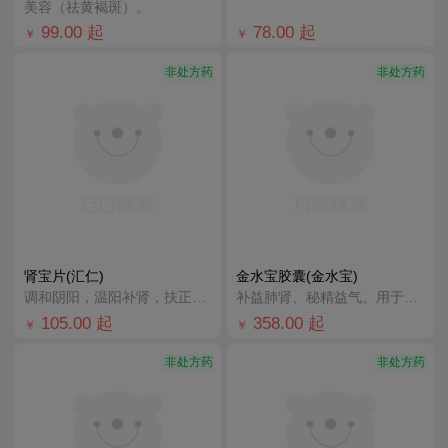
美容（祛黄褐斑）。
99.00
起
78.00
起
￥
￥
非处方药
非处方药
肾宝片(汇仁)
金水宝胶囊(金水宝)
调和阴阳，温阳补肾，扶正固本。用于腰腿酸痛，精神不振，夜尿频多，畏寒怕冷，妇女白带清稀。
补益肺肾、秘精益气。用于肺肾两虚，精气不足，久咳虚喘，神疲乏力，不寐健忘，腰膝酸软，月经不调，阳痿早
105.00
起
358.00
起
￥
￥
非处方药
非处方药