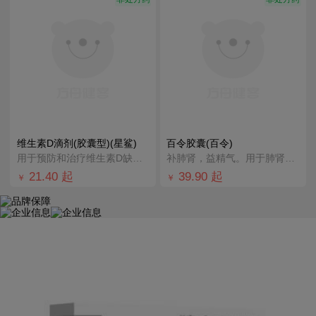
维生素D滴剂(胶囊型)(星鲨)
百令胶囊(百令)
用于预防和治疗维生素D缺乏症
补肺肾，益精气。用于肺肾两虚引起的咳嗽、气喘、腰酸背痛；慢性支气管炎辅助治疗。
21.40
起
39.90
起
￥
￥