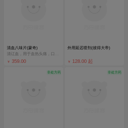
清血八味片(蒙奇)
外用延迟喷剂(彼得大帝)
清讧血，用于血热头痛，口渴目赤，中暑。
359.00
128.00
起
￥
￥
非处方药
非处方药