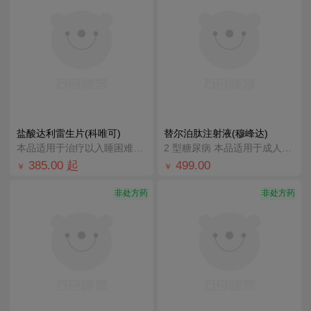
盐酸达利雷生片(科唯可)
替尔泊肽注射液(穆峰达)
本品适用于治疗以入睡困难和/或睡眠维持困难为特征的成人失眠患者。
2 型糖尿病 本品适用于成人2型糖尿病患者的血糖控制 在饮食控制和运动基础上，接受二甲双胍和/或磺脲
385.00
起
499.00
￥
￥
非处方药
非处方药