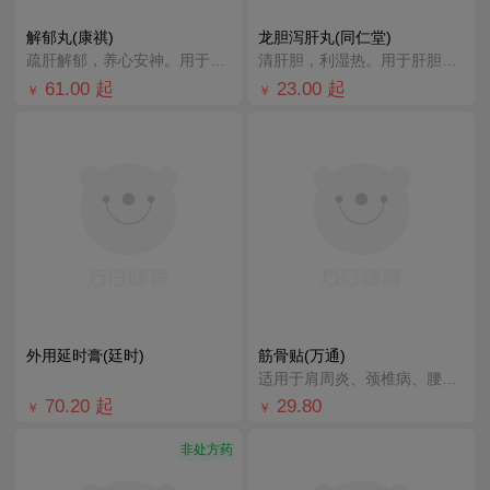
解郁丸(康祺)
龙胆泻肝丸(同仁堂)
疏肝解郁，养心安神。用于肝郁气滞，心神不安所致胸肋胀满，郁闷不舒，心烦心悸，易怒，失眠多梦。
清肝胆，利湿热。用于肝胆湿热所致的头晕目赤，耳鸣耳聋，耳肿疼痛，胁痛口苦，尿赤涩痛，湿热带下。
61.00
起
23.00
起
￥
￥
外用延时膏(廷时)
筋骨贴(万通)
适用于肩周炎、颈椎病、腰椎间盘突出、类风湿关节炎、膝关节炎引起的颈、肩、腰、腿及关节、肌肉疼痛的人群
70.20
起
29.80
￥
￥
非处方药