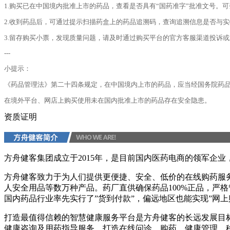
1.购买已在中国境内批准上市的药品，查看是否具有“国药准字”批准文号。
2.收到药品后，可通过提示扫描药盒上的药品追溯码，查询追溯信息是否与
3.留存购买小票，发现质量问题，请及时通过购买平台的官方客服渠道投诉或通
---
小提示：
《药品管理法》第二十四条规定，在中国境内上市的药品，应当经国务院药
在境外平台、网店上购买使用未在国内批准上市的药品存在安全隐患。
资质证明
方舟健客集团成立于2015年，是目前国内医药电商的领军企
方舟健客致力于为人们提供更便捷、安全、低价的在线购药服
人安全用品等数万种产品。药厂直供确保药品100%正品，严
国内药品行业率先实行了”货到付款”，偏远地区也能实现”网上
打造最值得信赖的智慧健康服务平台是方舟健客的长远发展目
健康咨询及用药指导服务，打造在线问诊、购药、健康管理、