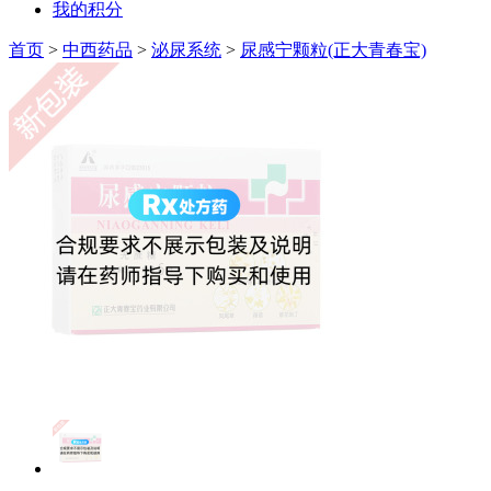
我的积分
首页
>
中西药品
>
泌尿系统
>
尿感宁颗粒(正大青春宝)