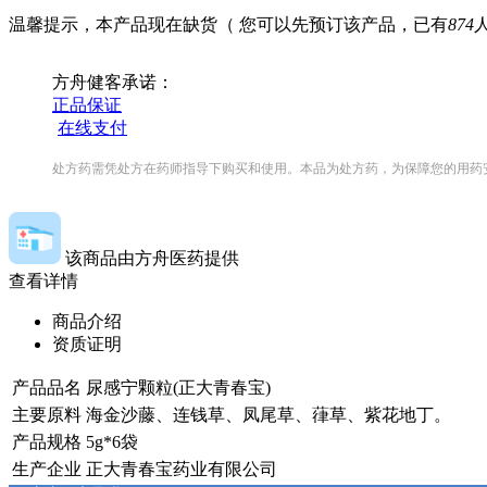
温馨提示，本产品现在缺货
（ 您可以先预订该产品，
已有
874
方舟健客承诺：
正品保证
在线支付
处方药需凭处方在药师指导下购买和使用。本品为处方药，为保障您的用药
该商品由方舟医药提供
查看详情
商品介绍
资质证明
产品品名
尿感宁颗粒(正大青春宝)
主要原料
海金沙藤、连钱草、凤尾草、葎草、紫花地丁。
产品规格
5g*6袋
生产企业
正大青春宝药业有限公司