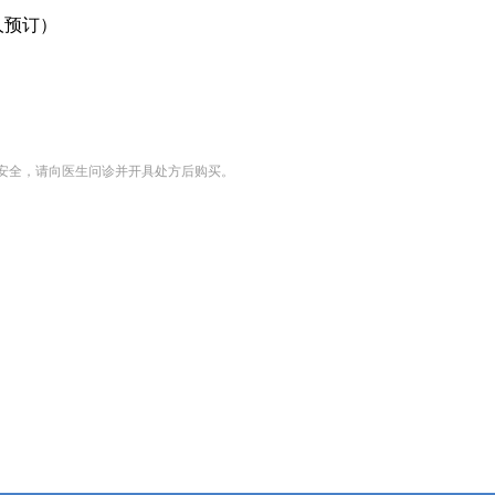
人预订
）
安全，请向医生问诊并开具处方后购买。