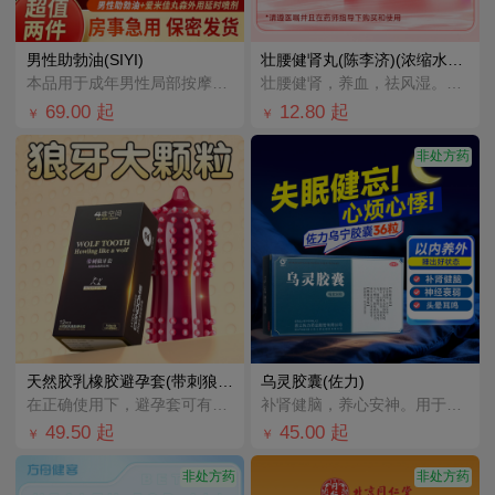
男性助勃油(SIYI)
壮腰健肾丸(陈李济)(浓缩水蜜丸)
本品用于成年男性局部按摩，促进血液循环。
壮腰健肾，养血，祛风湿。用于肾亏腰痛，膝软无力，小便频数，风湿骨痛，神经衰弱。
69.00
起
12.80
起
￥
￥
非处方药
天然胶乳橡胶避孕套(带刺狼牙套)(4维空间)
乌灵胶囊(佐力)
在正确使用下，避孕套可有助于降低受孕风险及减少某些性传播疾病感染的风险。
补肾健脑，养心安神。用于心肾不交所致的失眠、健忘、心悸心烦、神疲乏力、腰膝酸软、头晕耳鸣、少气懒言、
49.50
起
45.00
起
￥
￥
非处方药
非处方药