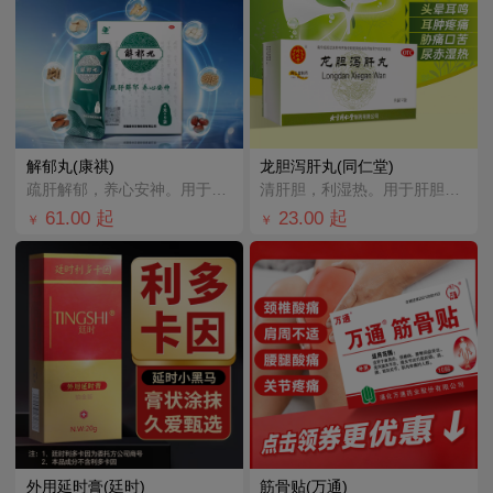
解郁丸(康祺)
龙胆泻肝丸(同仁堂)
疏肝解郁，养心安神。用于肝郁气滞，心神不安所致胸肋胀满，郁闷不舒，心烦心悸，易怒，失眠多梦。
清肝胆，利湿热。用于肝胆湿热所致的头晕目赤，耳鸣耳聋，耳肿疼痛，胁痛口苦，尿赤涩痛，湿热带下。
61.00
起
23.00
起
￥
￥
外用延时膏(廷时)
筋骨贴(万通)