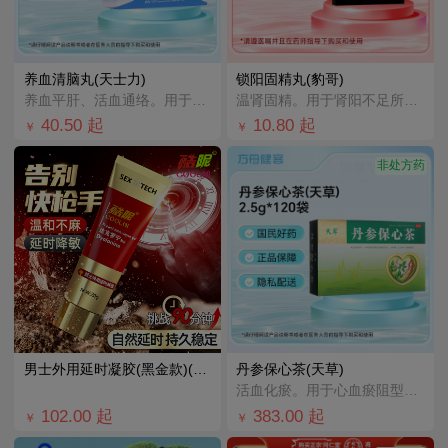
养血清脑丸(天士力)
锁阳固精丸(豹哥)
养血平肝、活血通络。用于血虚肝亢所致各种头晕头痛、眩晕眼花、心烦易怒、失眠多梦。广泛应用于因慢性脑供
温肾固精。用于肾阳不足所致的腰膝酸软、头晕耳鸣、遗精早泄。
40.50
起
10.80
起
￥
￥
非处方药
男士外用延时凝胶(黑金款)(酷昵)
丹参保心茶(天草)
活血化瘀。用于心血瘀阻型胸痹的辅助治疗，可缓解胸闷、心痛、心悸。
102.00
起
383.00
起
￥
￥