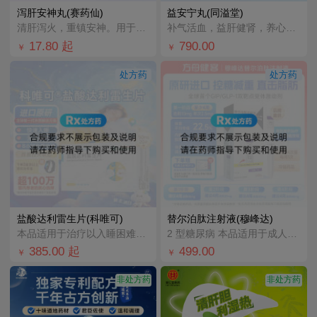
泻肝安神丸(赛药仙)
益安宁丸(同溢堂)
清肝泻火，重镇安神。用于肝火旺盛、心神不宁所致的失眠多梦、心烦；神经衰弱见上述证候者。
补气活血，益肝健肾，养心安神。治疗气血虚弱，肝肾不足所致的胸闷气短，畏寒肢冷，手足麻木，对失眠健忘、
17.80
起
790.00
￥
￥
处方药
处方药
盐酸达利雷生片(科唯可)
替尔泊肽注射液(穆峰达)
本品适用于治疗以入睡困难和/或睡眠维持困难为特征的成人失眠患者。
2 型糖尿病 本品适用于成人2型糖尿病患者的血糖控制 在饮食控制和运动基础上，接受二甲双胍和/或磺脲
385.00
起
499.00
￥
￥
非处方药
非处方药