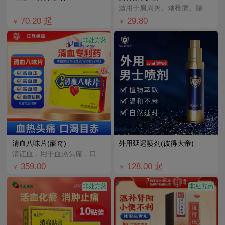
适用于肩周炎、颈椎病、腰椎间盘突出、类风湿关节炎、膝关节炎引起的颈、肩、腰、腿及关节、肌肉疼痛的人群
70.20
起
29.80
￥
￥
非处方药
清血八味片(蒙奇)
外用延迟喷剂(彼得大帝)
清讧血，用于血热头痛，口渴目赤，中暑。
359.00
128.00
起
￥
￥
非处方药
非处方药