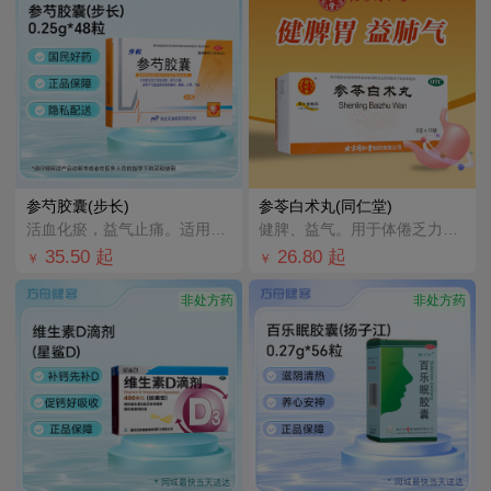
参芍胶囊(步长)
参苓白术丸(同仁堂)
活血化瘀，益气止痛。适用于气虚血瘀所致的胸闷，胸痛，心悸，气短；冠心病心绞痛见上述症候者。
健脾、益气。用于体倦乏力，食少便溏。
35.50
起
26.80
起
￥
￥
非处方药
非处方药