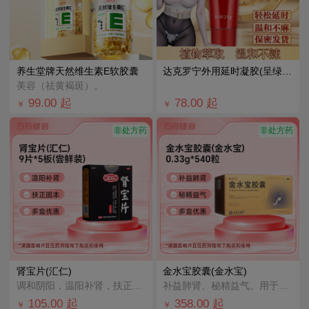
养生堂牌天然维生素E软胶囊
达克罗宁外用延时凝胶(呈绿)(黑金版)
美容（祛黄褐斑）。
99.00
起
78.00
起
￥
￥
非处方药
非处方药
肾宝片(汇仁)
金水宝胶囊(金水宝)
调和阴阳，温阳补肾，扶正固本。用于腰腿酸痛，精神不振，夜尿频多，畏寒怕冷，妇女白带清稀。
补益肺肾、秘精益气。用于肺肾两虚，精气不足，久咳虚喘，神疲乏力，不寐健忘，腰膝酸软，月经不调，阳痿早
105.00
起
358.00
起
￥
￥