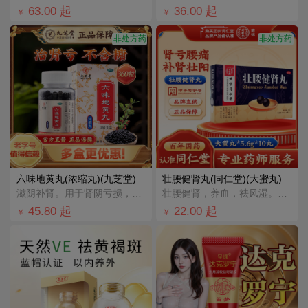
63.00
起
36.00
起
￥
￥
非处方药
非处方药
六味地黄丸(浓缩丸)(九芝堂)
壮腰健肾丸(同仁堂)(大蜜丸)
滋阴补肾。用于肾阴亏损，头晕耳鸣，腰膝酸软，骨蒸潮热，盗汗遗精。
壮腰健肾，养血，祛风湿。用于肾亏腰痛，膝软无力，小便频数，风湿骨痛，神经衰弱。
45.80
起
22.00
起
￥
￥