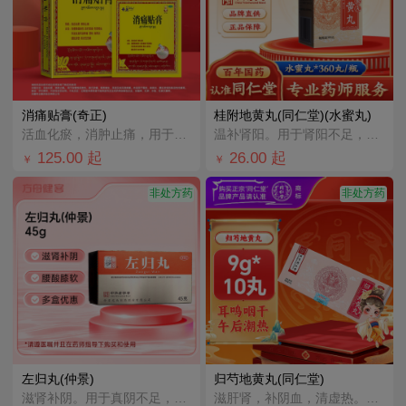
消痛贴膏(奇正)
桂附地黄丸(同仁堂)(水蜜丸)
活血化瘀，消肿止痛，用于急慢性扭挫伤，跌打瘀痛，骨质增生，风湿及类风湿疼痛，宜适用于落枕，肩周炎，腰
温补肾阳。用于肾阳不足，腰膝痠冷，小便不利或反多，痰饮喘咳。
125.00
起
26.00
起
￥
￥
非处方药
非处方药
左归丸(仲景)
归芍地黄丸(同仁堂)
滋肾补阴。用于真阴不足，腰酸膝软，盗汗，神疲口燥。
滋肝肾，补阴血，清虚热。用于肝肾两亏，阴虚血少，头晕目眩，耳鸣咽干，午后潮热，腰腿痠痛，足跟疼痛。