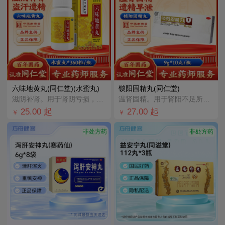
六味地黄丸(同仁堂)(水蜜丸)
锁阳固精丸(同仁堂)
滋阴补肾。用于肾阴亏损，头晕耳鸣，腰膝酸软，骨蒸潮热，盗汗遗精。
温肾固精。用于肾阳不足所致的腰膝酸软、头晕耳鸣、遗精早泄。
25.00
起
27.00
起
￥
￥
非处方药
非处方药