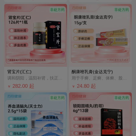
非处方药
非处方药
肾宝片(汇仁)
酮康唑乳膏(金达克宁)
调和阴阳，温阳补肾，扶正固本。用于腰腿酸痛，精神不振，夜尿频多，畏寒怕冷，妇女白带清稀。
用于手癣、足癣、体癣、股癣、花斑癣以及皮肤念珠菌病。
282.00
起
24.80
起
￥
￥
非处方药
非处方药