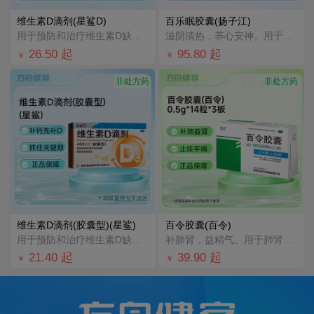
维生素D滴剂(星鲨D)
百乐眠胶囊(扬子江)
用于预防和治疗维生素D缺乏症，如佝偻病等。
滋阴清热，养心安神。用于肝郁阴虚型失眠症，症见入睡困难、多梦易醒、醒后不眠、头晕乏力、烦躁易怒、心悸
26.50
起
95.80
起
￥
￥
非处方药
非处方药
维生素D滴剂(胶囊型)(星鲨)
百令胶囊(百令)
用于预防和治疗维生素D缺乏症
补肺肾，益精气。用于肺肾两虚引起的咳嗽、气喘、腰酸背痛；慢性支气管炎辅助治疗。
21.40
起
39.90
起
￥
￥