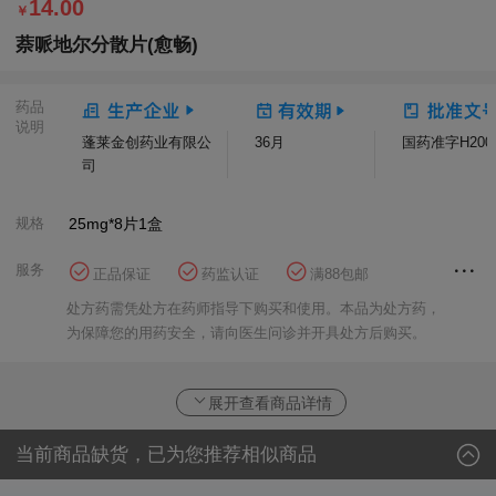
14.00
￥
萘哌地尔分散片(愈畅)
药品
说明
蓬莱金创药业有限公
36月
国药准字H2005
司
规格
25mg*8片
1盒
服务
正品保证
药监认证
满88包邮
花呗分期
方舟健客大药房
处方药需凭处方在药师指导下购买和使用。本品为处方药，
为保障您的用药安全，请向医生问诊并开具处方后购买。
展开查看商品详情
当前商品缺货，已为您推荐相似商品