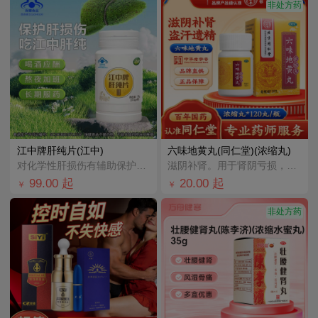
非处方药
江中牌肝纯片(江中)
六味地黄丸(同仁堂)(浓缩丸)
对化学性肝损伤有辅助保护作用；适宜有化学性肝损伤危险者。
滋阴补肾。用于肾阴亏损，头晕耳鸣，腰膝酸软，骨蒸潮热，盗汗遗精。
99.00
起
20.00
起
￥
￥
非处方药