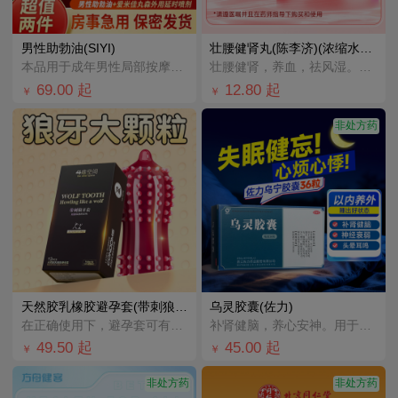
男性助勃油(SIYI)
壮腰健肾丸(陈李济)(浓缩水蜜丸)
本品用于成年男性局部按摩，促进血液循环。
壮腰健肾，养血，祛风湿。用于肾亏腰痛，膝软无力，小便频数，风湿骨痛，神经衰弱。
69.00
起
12.80
起
￥
￥
非处方药
天然胶乳橡胶避孕套(带刺狼牙套)(4维空间)
乌灵胶囊(佐力)
在正确使用下，避孕套可有助于降低受孕风险及减少某些性传播疾病感染的风险。
补肾健脑，养心安神。用于心肾不交所致的失眠、健忘、心悸心烦、神疲乏力、腰膝酸软、头晕耳鸣、少气懒言、
49.50
起
45.00
起
￥
￥
非处方药
非处方药