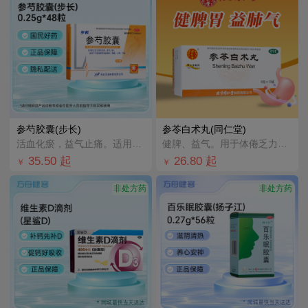
参芍胶囊(步长)
参苓白术丸(同仁堂)
活血化瘀，益气止痛。适用于气虚血瘀所致的胸闷，胸痛，心悸，气短；冠心病心绞痛见上述症候者。
健脾、益气。用于体倦乏力，食少便溏。
35.50
起
26.80
起
￥
￥
非处方药
非处方药