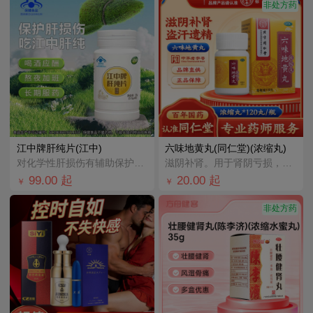
非处方药
江中牌肝纯片(江中)
六味地黄丸(同仁堂)(浓缩丸)
对化学性肝损伤有辅助保护作用；适宜有化学性肝损伤危险者。
滋阴补肾。用于肾阴亏损，头晕耳鸣，腰膝酸软，骨蒸潮热，盗汗遗精。
99.00
起
20.00
起
￥
￥
非处方药