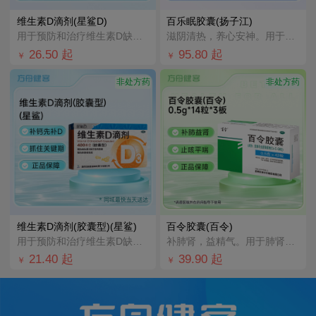
维生素D滴剂(星鲨D)
百乐眠胶囊(扬子江)
用于预防和治疗维生素D缺乏症，如佝偻病等。
滋阴清热，养心安神。用于肝郁阴虚型失眠症，症见入睡困难、多梦易醒、醒后不眠、头晕乏力、烦躁易怒、心悸
26.50
起
95.80
起
￥
￥
非处方药
非处方药
维生素D滴剂(胶囊型)(星鲨)
百令胶囊(百令)
用于预防和治疗维生素D缺乏症
补肺肾，益精气。用于肺肾两虚引起的咳嗽、气喘、腰酸背痛；慢性支气管炎辅助治疗。
21.40
起
39.90
起
￥
￥