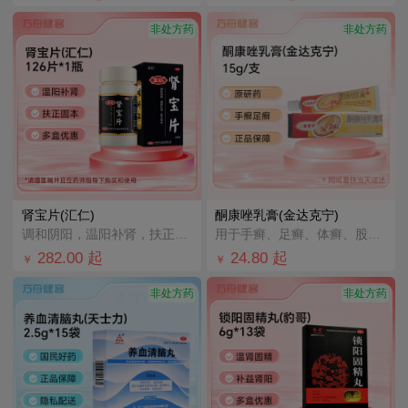
非处方药
非处方药
肾宝片(汇仁)
酮康唑乳膏(金达克宁)
调和阴阳，温阳补肾，扶正固本。用于腰腿酸痛，精神不振，夜尿频多，畏寒怕冷，妇女白带清稀。
用于手癣、足癣、体癣、股癣、花斑癣以及皮肤念珠菌病。
282.00
起
24.80
起
￥
￥
非处方药
非处方药