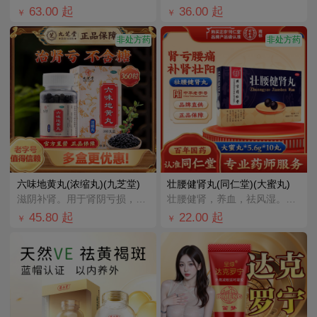
63.00
起
36.00
起
￥
￥
非处方药
非处方药
六味地黄丸(浓缩丸)(九芝堂)
壮腰健肾丸(同仁堂)(大蜜丸)
滋阴补肾。用于肾阴亏损，头晕耳鸣，腰膝酸软，骨蒸潮热，盗汗遗精。
壮腰健肾，养血，祛风湿。用于肾亏腰痛，膝软无力，小便频数，风湿骨痛，神经衰弱。
45.80
起
22.00
起
￥
￥