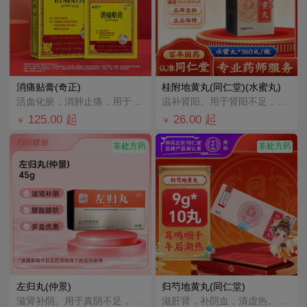
消痛贴膏(奇正)
桂附地黄丸(同仁堂)(水蜜丸)
活血化瘀，消肿止痛，用于急慢性扭挫伤，跌打瘀痛，骨质增生，风湿及类风湿疼痛，宜适用于落枕，肩周炎，腰
温补肾阳。用于肾阳不足，腰膝痠冷，小便不利或反多，痰饮喘咳。
125.00
起
26.00
起
￥
￥
非处方药
非处方药
左归丸(仲景)
归芍地黄丸(同仁堂)
滋肾补阴。用于真阴不足，腰酸膝软，盗汗，神疲口燥。
滋肝肾，补阴血，清虚热。用于肝肾两亏，阴虚血少，头晕目眩，耳鸣咽干，午后潮热，腰腿痠痛，足跟疼痛。