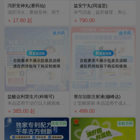
泻肝安神丸(赛药仙)
益安宁丸(同溢堂)
清肝泻火，重镇安神。用于肝火旺盛、心神不宁所致的失眠多梦、心烦；神经衰弱见上述证候者。
补气活血，益肝健肾，养心安神。治疗气血虚弱，肝肾不足所致的胸闷气短，畏寒肢冷，手足麻木，对失眠健忘、
17.80
起
790.00
￥
￥
处方药
处方药
盐酸达利雷生片(科唯可)
替尔泊肽注射液(穆峰达)
本品适用于治疗以入睡困难和/或睡眠维持困难为特征的成人失眠患者。
2 型糖尿病 本品适用于成人2型糖尿病患者的血糖控制 在饮食控制和运动基础上，接受二甲双胍和/或磺脲
385.00
起
499.00
￥
￥
非处方药
非处方药