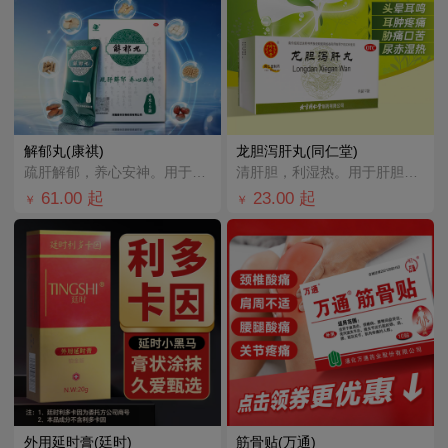
解郁丸(康祺)
龙胆泻肝丸(同仁堂)
疏肝解郁，养心安神。用于肝郁气滞，心神不安所致胸肋胀满，郁闷不舒，心烦心悸，易怒，失眠多梦。
清肝胆，利湿热。用于肝胆湿热所致的头晕目赤，耳鸣耳聋，耳肿疼痛，胁痛口苦，尿赤涩痛，湿热带下。
61.00
起
23.00
起
￥
￥
外用延时膏(廷时)
筋骨贴(万通)