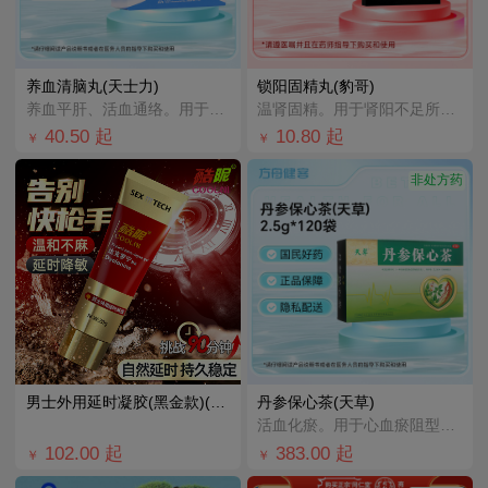
养血清脑丸(天士力)
锁阳固精丸(豹哥)
养血平肝、活血通络。用于血虚肝亢所致各种头晕头痛、眩晕眼花、心烦易怒、失眠多梦。广泛应用于因慢性脑供
温肾固精。用于肾阳不足所致的腰膝酸软、头晕耳鸣、遗精早泄。
40.50
起
10.80
起
￥
￥
非处方药
男士外用延时凝胶(黑金款)(酷昵)
丹参保心茶(天草)
活血化瘀。用于心血瘀阻型胸痹的辅助治疗，可缓解胸闷、心痛、心悸。
102.00
起
383.00
起
￥
￥