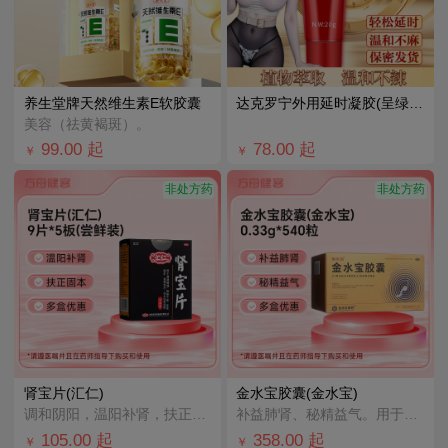
养生堂牌天然维生素E软胶囊
达克罗宁外用延时凝胶(呈绿)(黑金版)
美容（祛黄褐斑）。
99.00
起
78.00
起
￥
￥
非处方药
非处方药
肾宝片(汇仁)
金水宝胶囊(金水宝)
调和阴阳，温阳补肾，扶正固本。用于腰腿酸痛，精神不振，夜尿频多，畏寒怕冷，妇女白带清稀。
补益肺肾、秘精益气。用于肺肾两虚，精气不足，久咳虚喘，神疲乏力，不寐健忘，腰膝酸软，月经不调，阳痿早
105.00
起
358.00
起
￥
￥