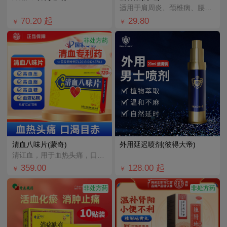
适用于肩周炎、颈椎病、腰椎间盘突出、类风湿关节炎、膝关节炎引起的颈、肩、腰、腿及关节、肌肉疼痛的人群
70.20
起
29.80
￥
￥
非处方药
清血八味片(蒙奇)
外用延迟喷剂(彼得大帝)
清讧血，用于血热头痛，口渴目赤，中暑。
359.00
128.00
起
￥
￥
非处方药
非处方药