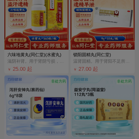
六味地黄丸(同仁堂)(水蜜丸)
锁阳固精丸(同仁堂)
滋阴补肾。用于肾阴亏损，头晕耳鸣，腰膝酸软，骨蒸潮热，盗汗遗精。
温肾固精。用于肾阳不足所致的腰膝酸软、头晕耳鸣、遗精早泄。
25.00
起
27.00
起
￥
￥
非处方药
非处方药