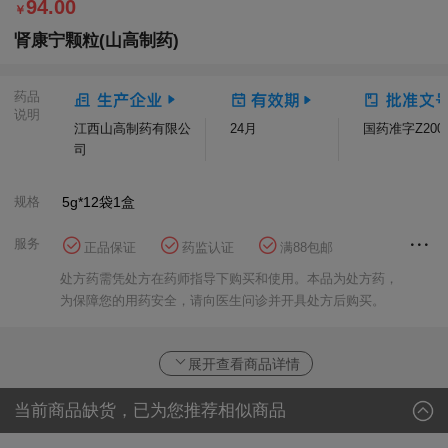
94.00
￥
肾康宁颗粒(山高制药)
药品
说明
江西山高制药有限公
24月
国药准字Z2009
司
规格
5g*12袋
1盒
服务
正品保证
药监认证
满88包邮
花呗分期
方舟健客大药房
处方药需凭处方在药师指导下购买和使用。本品为处方药，
为保障您的用药安全，请向医生问诊并开具处方后购买。
展开查看商品详情
当前商品缺货，已为您推荐相似商品