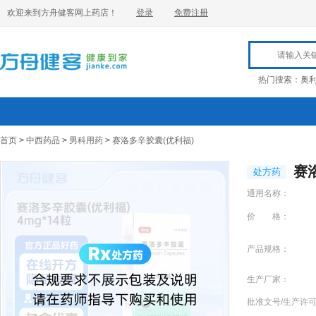
欢迎来到方舟健客网上药店！
登录
免费注册
热门搜索：
奥
首页
>
中西药品
>
男科用药
>
赛洛多辛胶囊(优利福)
赛
处方药
通用名称：
价 格：
产品规格：
生产厂家：
批准文号/生产许