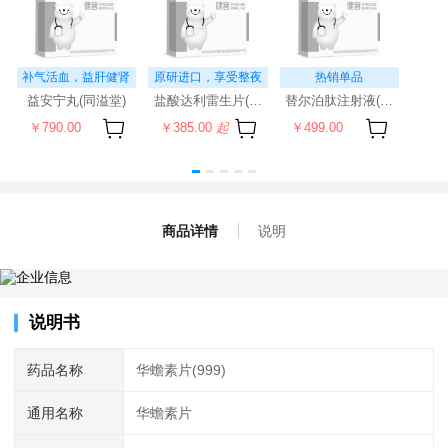
补气活血，益肝健肾
原研进口，享受整夜
热销单品
安眠
益安宁丸(同溢堂)
盐酸达利雷生片(科唯可)
替尔泊肽注射液(穆峰达)
￥790.00
￥385.00
起
￥499.00
商品详情
说明
说明书
药品名称
华蟾素片(999)
通用名称
华蟾素片