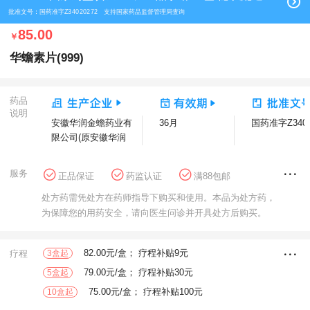
批准文号：国药准字Z34020272 支持国家药品监督管理局查询
85.00
￥
华蟾素片(999)
药品
说明
安徽华润金蟾药业有
36月
国药准字Z3402
限公司(原安徽华润
金蟾药业股份有限公
司)
服务
正品保证
药监认证
满88包邮
花呗分期
方舟健客大药房
处方药需凭处方在药师指导下购买和使用。本品为处方药，
为保障您的用药安全，请向医生问诊并开具处方后购买。
82.00元/盒； 疗程补贴9元
疗程
3盒起
79.00元/盒； 疗程补贴30元
5盒起
75.00元/盒； 疗程补贴100元
10盒起