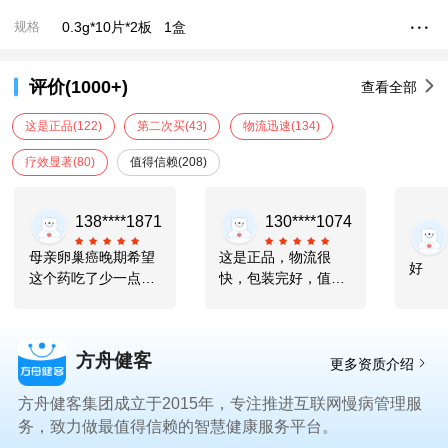
0.3g*10片*2板
1盒
规格
评价(1000+)
查看全部
这是正品
(122)
第二次买
(43)
物流迅速
(134)
疗效显著
(80)
值得信赖
(208)
138****1871
130****1074
母亲卵巢癌晚期希望
这是正品，物流很
好
这个药吃了少一点痛
快，包装完好，值得
苦
信赖。
方舟健客
更多资质介绍
方舟健客集团成立于2015年，专注推进互联网慢病管理服
务，致力做最值得信赖的智慧健康服务平台。