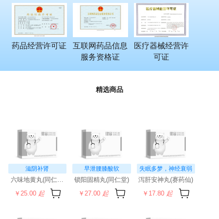
药品经营许可证
互联网药品信息
医疗器械经营许
服务资格证
可证
精选商品
滋阴补肾
早泄腰膝酸软
失眠多梦，神经衰弱
六味地黄丸(同仁堂)(水蜜丸)
锁阳固精丸(同仁堂)
泻肝安神丸(赛药仙)
￥25.00
起
￥27.00
起
￥17.80
起