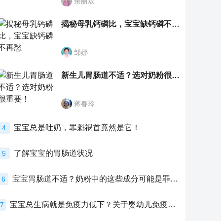
余丽双
揭秘母乳钙磷比，宝宝缺钙磷不再愁
邹娜
新生儿胃肠道不适？选对奶粉很重要！
蒋春玲
宝宝总是吐奶，罪魁祸首竟然是它！
4
了解宝宝的胃肠道状况
5
宝宝胃肠道不适？奶粉中的这些成分可能是罪魁祸首！
6
宝宝总生病就是免疫力低下？关于婴幼儿免疫力的真相，家长必须了解！
7