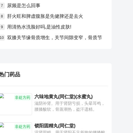
尿频是怎么回事
7
肝火旺和脾虚腹胀是先健脾还是去火
8
用清热水洗脸好吗,是油性皮肤!
9
双膝关节缘骨质增生，关节间隙变窄，骨质节
10
热门药品
六味地黄丸(同仁堂)(水蜜丸)
非处方药
滋阴补肾。用于肾阴亏损，头晕耳鸣，
腰膝酸软，骨蒸潮热，盗汗遗精。
锁阳固精丸(同仁堂)
非处方药
温肾固精。用于肾阳不足所致的腰膝酸