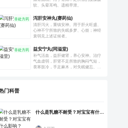
软、头晕耳鸣、遗精早泄。
泻肝安神丸(赛药仙)
非处方药
清肝泻火，重镇安神。用于肝火旺盛、
心神不宁所致的失眠多梦、心烦；神经
衰弱见上述证候者。
益安宁丸(同溢堂)
非处方药
补气活血，益肝健肾，养心安神。治疗
气血虚弱，肝肾不足所致的胸闷气短，
畏寒肢冷，手足麻木，对失眠健忘、神
疲乏力、腰膝酸软也有一定疗效。
热门科普
什么是乳糖不耐受？对宝宝有什么影响？