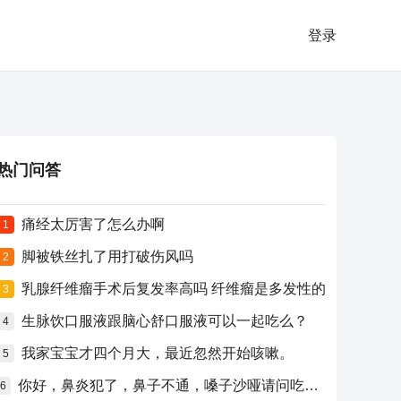
登录
热门问答
痛经太厉害了怎么办啊
1
脚被铁丝扎了用打破伤风吗
2
乳腺纤维瘤手术后复发率高吗 纤维瘤是多发性的
3
生脉饮口服液跟脑心舒口服液可以一起吃么？
4
我家宝宝才四个月大，最近忽然开始咳嗽。
5
你好，鼻炎犯了，鼻子不通，嗓子沙哑请问吃什么药比较好？
6