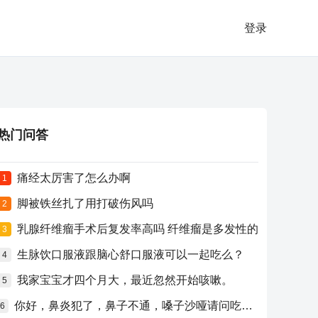
登录
热门问答
痛经太厉害了怎么办啊
1
脚被铁丝扎了用打破伤风吗
2
乳腺纤维瘤手术后复发率高吗 纤维瘤是多发性的
3
生脉饮口服液跟脑心舒口服液可以一起吃么？
4
我家宝宝才四个月大，最近忽然开始咳嗽。
5
你好，鼻炎犯了，鼻子不通，嗓子沙哑请问吃什么药比较好？
6