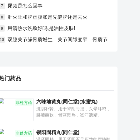
尿频是怎么回事
7
肝火旺和脾虚腹胀是先健脾还是去火
8
用清热水洗脸好吗,是油性皮肤!
9
双膝关节缘骨质增生，关节间隙变窄，骨质节
10
热门药品
六味地黄丸(同仁堂)(水蜜丸)
非处方药
滋阴补肾。用于肾阴亏损，头晕耳鸣，
腰膝酸软，骨蒸潮热，盗汗遗精。
锁阳固精丸(同仁堂)
非处方药
温肾固精。用于肾阳不足所致的腰膝酸