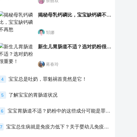
余丽双
揭秘母乳钙磷比，宝宝缺钙磷不再愁
邹娜
新生儿胃肠道不适？选对奶粉很重要！
蒋春玲
宝宝总是吐奶，罪魁祸首竟然是它！
4
了解宝宝的胃肠道状况
5
宝宝胃肠道不适？奶粉中的这些成分可能是罪魁祸首！
6
宝宝总生病就是免疫力低下？关于婴幼儿免疫力的真相，家长必须了解！
7