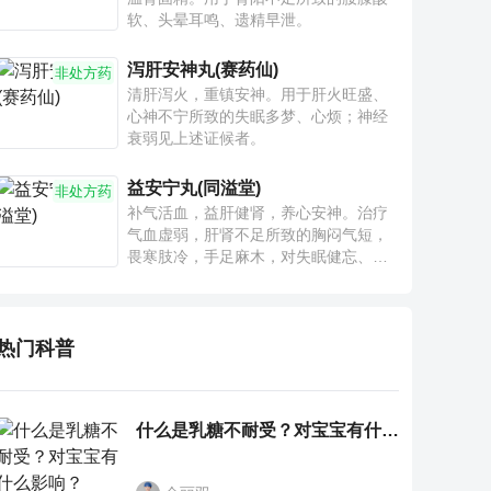
软、头晕耳鸣、遗精早泄。
泻肝安神丸(赛药仙)
非处方药
清肝泻火，重镇安神。用于肝火旺盛、
心神不宁所致的失眠多梦、心烦；神经
衰弱见上述证候者。
益安宁丸(同溢堂)
非处方药
补气活血，益肝健肾，养心安神。治疗
气血虚弱，肝肾不足所致的胸闷气短，
畏寒肢冷，手足麻木，对失眠健忘、神
疲乏力、腰膝酸软也有一定疗效。
热门科普
什么是乳糖不耐受？对宝宝有什么影响？