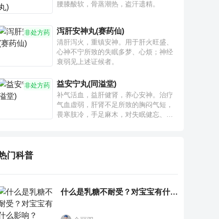
腰膝酸软，骨蒸潮热，盗汗遗精。
泻肝安神丸(赛药仙)
非处方药
清肝泻火，重镇安神。用于肝火旺盛、
心神不宁所致的失眠多梦、心烦；神经
衰弱见上述证候者。
益安宁丸(同溢堂)
非处方药
补气活血，益肝健肾，养心安神。治疗
气血虚弱，肝肾不足所致的胸闷气短，
畏寒肢冷，手足麻木，对失眠健忘、神
疲乏力、腰膝酸软也有一定疗效。
热门科普
什么是乳糖不耐受？对宝宝有什么影响？