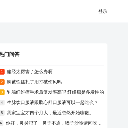
登录
热门问答
痛经太厉害了怎么办啊
1
脚被铁丝扎了用打破伤风吗
2
乳腺纤维瘤手术后复发率高吗 纤维瘤是多发性的
3
生脉饮口服液跟脑心舒口服液可以一起吃么？
4
我家宝宝才四个月大，最近忽然开始咳嗽。
5
你好，鼻炎犯了，鼻子不通，嗓子沙哑请问吃什么药比较好？
6