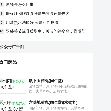
尿频是怎么回事
7
肝火旺和脾虚腹胀是先健脾还是去火
8
用清热水洗脸好吗,是油性皮肤!
9
双膝关节缘骨质增生，关节间隙变窄，骨质节
10
热门药品
锁阳固精丸(同仁堂)
非处方药
温肾固精。用于肾阳不足所致的腰膝酸
软、头晕耳鸣、遗精早泄。
六味地黄丸(同仁堂)(水蜜丸)
非处方药
滋阴补肾。用于肾阴亏损，头晕耳鸣，