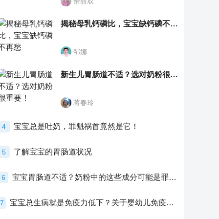
余丽双
揭秘母乳钙磷比，宝宝缺钙磷不再愁
邹娜
新生儿胃肠道不适？选对奶粉很重要！
蒋春玲
宝宝总是吐奶，罪魁祸首竟然是它！
4
了解宝宝的胃肠道状况
5
宝宝胃肠道不适？奶粉中的这些成分可能是罪魁祸首！
6
宝宝总生病就是免疫力低下？关于婴幼儿免疫力的真相，家长必须了解！
7