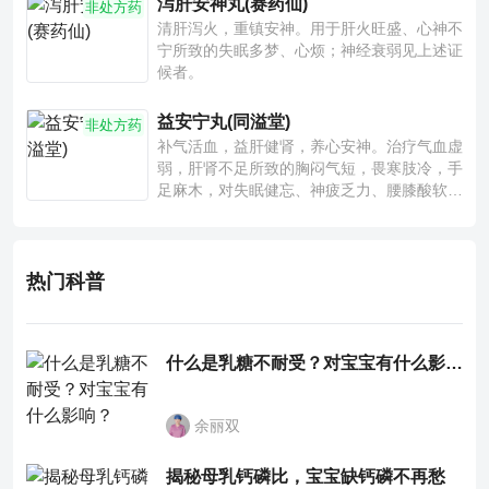
泻肝安神丸(赛药仙)
非处方药
清肝泻火，重镇安神。用于肝火旺盛、心神不
宁所致的失眠多梦、心烦；神经衰弱见上述证
候者。
益安宁丸(同溢堂)
非处方药
补气活血，益肝健肾，养心安神。治疗气血虚
弱，肝肾不足所致的胸闷气短，畏寒肢冷，手
足麻木，对失眠健忘、神疲乏力、腰膝酸软也
有一定疗效。
热门科普
什么是乳糖不耐受？对宝宝有什么影响？
余丽双
揭秘母乳钙磷比，宝宝缺钙磷不再愁