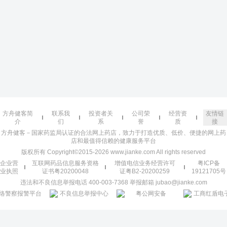
方舟健客简
联系我
投资者关
公司荣
经营资
友情链
介
们
系
誉
质
接
方舟健客－国家药监局认证的合法网上药店，致力于打造优质、低价、便捷的网上药
店和最值得信赖的健康服务平台
版权所有 Copyright©2015-2026 www.jianke.com All rights reserved
企业营
互联网药品信息服务资格
增值电信业务经营许可
粤ICP备
业执照
证书粤20200048
证粤B2-20200259
19121705号
违法和不良信息举报电话 400-003-7368 举报邮箱 jubao@jianke.com