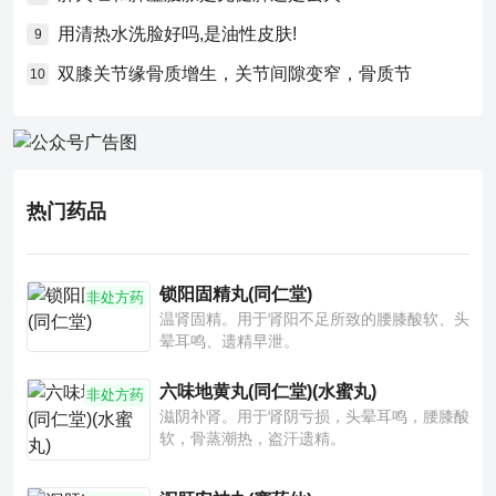
用清热水洗脸好吗,是油性皮肤!
9
双膝关节缘骨质增生，关节间隙变窄，骨质节
10
热门药品
锁阳固精丸(同仁堂)
非处方药
温肾固精。用于肾阳不足所致的腰膝酸软、头
晕耳鸣、遗精早泄。
六味地黄丸(同仁堂)(水蜜丸)
非处方药
滋阴补肾。用于肾阴亏损，头晕耳鸣，腰膝酸
软，骨蒸潮热，盗汗遗精。