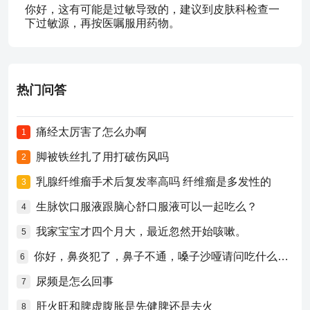
你好，这有可能是过敏导致的，建议到皮肤科检查一
下过敏源，再按医嘱服用药物。
热门问答
痛经太厉害了怎么办啊
1
脚被铁丝扎了用打破伤风吗
2
乳腺纤维瘤手术后复发率高吗 纤维瘤是多发性的
3
生脉饮口服液跟脑心舒口服液可以一起吃么？
4
我家宝宝才四个月大，最近忽然开始咳嗽。
5
你好，鼻炎犯了，鼻子不通，嗓子沙哑请问吃什么药比较好？
6
尿频是怎么回事
7
肝火旺和脾虚腹胀是先健脾还是去火
8