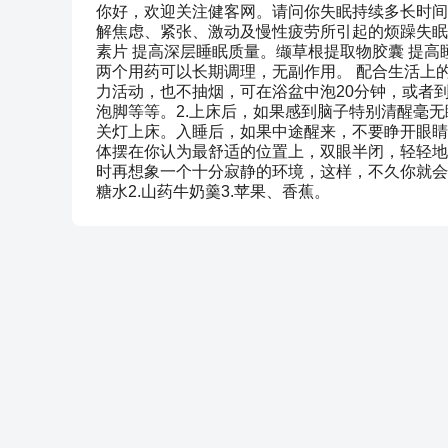
你好，欢迎关注健客网。请问你失眠持续多长时间了
解焦虑、紧张、激动及慢性疲劳所引起的烦躁失眠
素片 提高深层睡眠质量。缬草根提取物胶囊 提高
两个用药可以长期调理，无副作用。 配合生活上
力活动，也不抽烟，可在浴盆中泡20分钟，或者
泡脚等等。2.上床后，如果感到脑子特别清醒毫
关灯上床。入睡后，如果中途醒来，不要睁开眼睛
体摆在你认为最舒适的位置上，双眼半闭，轻轻地
时再想象一个十分寂静的环境，这样，不久你就会慢
糖水2.山药牛奶羹3.苹果、香蕉。