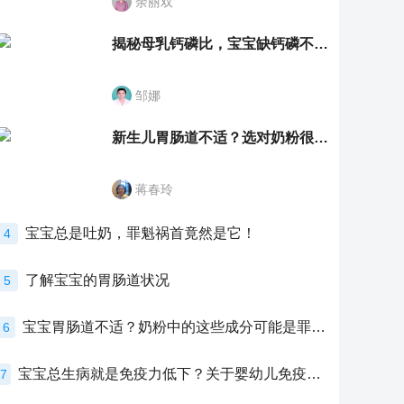
余丽双
揭秘母乳钙磷比，宝宝缺钙磷不再愁
邹娜
新生儿胃肠道不适？选对奶粉很重要！
蒋春玲
宝宝总是吐奶，罪魁祸首竟然是它！
4
了解宝宝的胃肠道状况
5
宝宝胃肠道不适？奶粉中的这些成分可能是罪魁祸首！
6
宝宝总生病就是免疫力低下？关于婴幼儿免疫力的真相，家长必须了解！
7