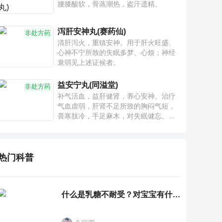
腰膝酸软，骨蒸潮热，盗汗遗精。
泻肝安神丸(赛药仙)
非处方药
清肝泻火，重镇安神。用于肝火旺盛、
心神不宁所致的失眠多梦、心烦；神经
衰弱见上述证候者。
益安宁丸(同溢堂)
非处方药
补气活血，益肝健肾，养心安神。治疗
气血虚弱，肝肾不足所致的胸闷气短，
畏寒肢冷，手足麻木，对失眠健忘、神
疲乏力、腰膝酸软也有一定疗效。
热门科普
什么是乳糖不耐受？对宝宝有什么影响？