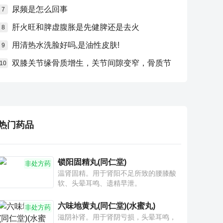
尿频是怎么回事
7
肝火旺和脾虚腹胀是先健脾还是去火
8
用清热水洗脸好吗,是油性皮肤!
9
双膝关节缘骨质增生，关节间隙变窄，骨质节
10
热门药品
锁阳固精丸(同仁堂)
非处方药
温肾固精。用于肾阳不足所致的腰膝酸
软、头晕耳鸣、遗精早泄。
六味地黄丸(同仁堂)(水蜜丸)
非处方药
滋阴补肾。用于肾阴亏损，头晕耳鸣，