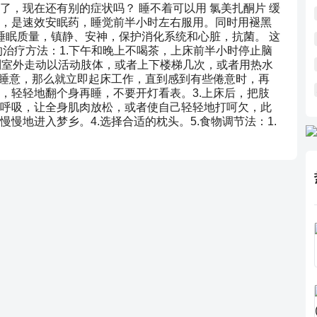
，现在还有别的症状吗？ 睡不着可以用 氯美扎酮片 缓
，是速效安眠药，睡觉前半小时左右服用。同时用褪黑
睡眠质量，镇静、安神，保护消化系统和心脏，抗菌。 这
的治疗方法：1.下午和晚上不喝茶，上床前半小时停止脑
到室外走动以活动肢体，或者上下楼梯几次，或者用热水
无睡意，那么就立即起床工作，直到感到有些倦意时，再
，轻轻地翻个身再睡，不要开灯看表。3.上床后，把肢
呼吸，让全身肌肉放松，或者使自己轻轻地打呵欠，此
慢地进入梦乡。4.选择合适的枕头。5.食物调节法：1.