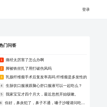
登录
热门问答
痛经太厉害了怎么办啊
1
脚被铁丝扎了用打破伤风吗
2
乳腺纤维瘤手术后复发率高吗 纤维瘤是多发性的
3
生脉饮口服液跟脑心舒口服液可以一起吃么？
4
我家宝宝才四个月大，最近忽然开始咳嗽。
5
你好，鼻炎犯了，鼻子不通，嗓子沙哑请问吃什么药比较好？
6