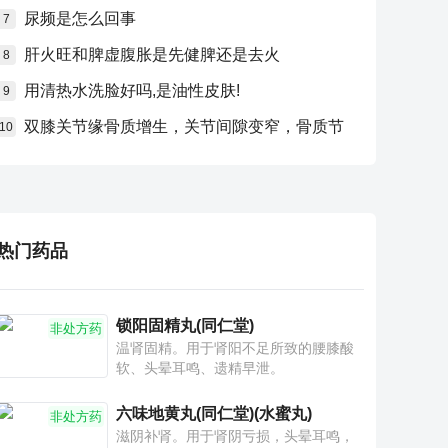
尿频是怎么回事
7
肝火旺和脾虚腹胀是先健脾还是去火
8
用清热水洗脸好吗,是油性皮肤!
9
双膝关节缘骨质增生，关节间隙变窄，骨质节
10
热门药品
锁阳固精丸(同仁堂)
非处方药
温肾固精。用于肾阳不足所致的腰膝酸
软、头晕耳鸣、遗精早泄。
六味地黄丸(同仁堂)(水蜜丸)
非处方药
滋阴补肾。用于肾阴亏损，头晕耳鸣，