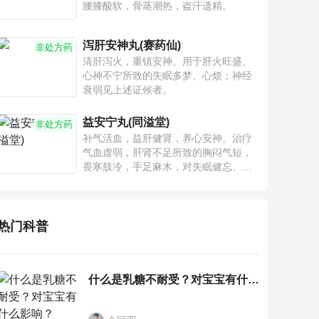
腰膝酸软，骨蒸潮热，盗汗遗精。
泻肝安神丸(赛药仙)
非处方药
清肝泻火，重镇安神。用于肝火旺盛、
心神不宁所致的失眠多梦、心烦；神经
衰弱见上述证候者。
益安宁丸(同溢堂)
非处方药
补气活血，益肝健肾，养心安神。治疗
气血虚弱，肝肾不足所致的胸闷气短，
畏寒肢冷，手足麻木，对失眠健忘、神
疲乏力、腰膝酸软也有一定疗效。
热门科普
什么是乳糖不耐受？对宝宝有什么影响？