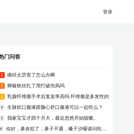
登录
热门问答
痛经太厉害了怎么办啊
1
脚被铁丝扎了用打破伤风吗
2
乳腺纤维瘤手术后复发率高吗 纤维瘤是多发性的
3
生脉饮口服液跟脑心舒口服液可以一起吃么？
4
我家宝宝才四个月大，最近忽然开始咳嗽。
5
你好，鼻炎犯了，鼻子不通，嗓子沙哑请问吃什么药比较好？
6