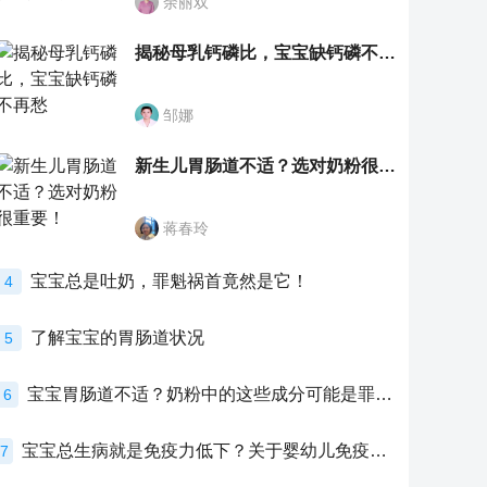
余丽双
揭秘母乳钙磷比，宝宝缺钙磷不再愁
邹娜
新生儿胃肠道不适？选对奶粉很重要！
蒋春玲
宝宝总是吐奶，罪魁祸首竟然是它！
4
了解宝宝的胃肠道状况
5
宝宝胃肠道不适？奶粉中的这些成分可能是罪魁祸首！
6
宝宝总生病就是免疫力低下？关于婴幼儿免疫力的真相，家长必须了解！
7