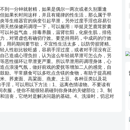
不到一分钟就射精，如果是偶尔一两次或者久别重逢
但如果长时间这样，并且有规律的性生活，那么属于早
炎等生殖器官的病变引起早泄，另外过度手淫也容易引
用天然保健药调理一下，可以服用：毕挺灵芝鹿茸胶囊
可以补益气血，排毒养颜，温肾壮阳，化瘀生肌，排疮
力，对肾虚也有确切疗效。要坚持用药，中成药的疗效
个月，用药期间要节欲，不宜性生活太多，以防劳损肾精。
轻人性欲比较旺盛，容易手淫过度，或者对手淫没有正
自己造成心理负担，认为这么年轻就早泄可怎么办，另
等恶性循环让早泄更严重。所以早泄用药调理身体，心
造点浪漫气氛，做好前戏的爱抚等增加二人的感觉，自
鼓励。平常膳食可以多吃点含镁的食物，有助于提高精
米、荞麦面、高粱面、燕麦、土豆、各种豆类以及花
除手淫，可以用以下方法：1、远离色情读物。不要读有
间衣服，使你不能很轻易碰到你身体的关键部位；3、制
和沮丧，它绝对是解决问题的基础。4、洗澡时，切忌对