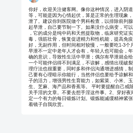
你好，欢迎关注健客网。像你这种情况，进入阴道
等，可能是因为心情起伏，算是正常的生理现象，
泄了。建议你到医院做个男科检查，以排除前列腺
起早泄，自己要节制一下。如果没什么病变，可以
，它的成分是纯中药和天然提取物，临床研究证实
毒，强筋壮骨，恢复促进精力和性机能，提高免疫
好，无副作用，但时间相对较慢，一般要吃1-3
早泄不一定中老年人才会有，年轻人也可能会，年
确的意识，导致性生活中早泄；偶尔有早泄就会给
一个可能伴侣得不到满足，不谅解，感情出现破裂
理疗法也很重要，同时多和伴侣沟通增进感情，制
己要有心理暗示你能行，当然伴侣也要给予谅解和
子的活力，增强男性生育能力，如紫菜、小米、玉
生、芝麻、海产品和香蕉等。 平时要提醒自己戒
关手淫的文章。不要去想手淫这件事。2、穿好夜
定一个有力的每日锻炼计划。锻炼能减缓精神紧张
着镜子自我欣赏。