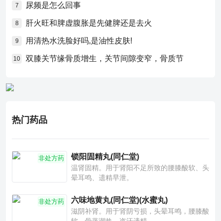
尿频是怎么回事
7
肝火旺和脾虚腹胀是先健脾还是去火
8
用清热水洗脸好吗,是油性皮肤!
9
双膝关节缘骨质增生，关节间隙变窄，骨质节
10
热门药品
锁阳固精丸(同仁堂)
非处方药
温肾固精。用于肾阳不足所致的腰膝酸软、头
晕耳鸣、遗精早泄。
六味地黄丸(同仁堂)(水蜜丸)
非处方药
滋阴补肾。用于肾阴亏损，头晕耳鸣，腰膝酸