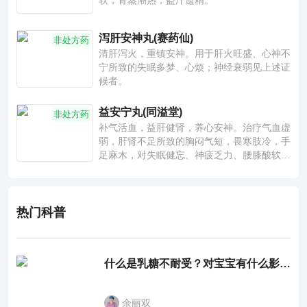
软，骨蒸潮热，盗汗遗精。
泻肝安神丸(赛药仙)
非处方药
清肝泻火，重镇安神。用于肝火旺盛、心神不
宁所致的失眠多梦、心烦；神经衰弱见上述证
候者。
益安宁丸(同溢堂)
非处方药
补气活血，益肝健肾，养心安神。治疗气血虚
弱，肝肾不足所致的胸闷气短，畏寒肢冷，手
足麻木，对失眠健忘、神疲乏力、腰膝酸软也
有一定疗效。
热门科普
什么是乳糖不耐受？对宝宝有什么影响？
余丽双