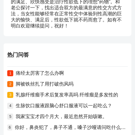
的满足、欣快感受是治疗性欲低下的理想“药物”。和
老公探讨一下，找出适合双方的最满意的性交方式方
法，当女性能够经常在正常性交中体验到性高潮的巨
大的愉快、满足后，性欲低下就不药而愈了。如有不
明白欢迎继续提问，祝好！
热门问答
痛经太厉害了怎么办啊
1
脚被铁丝扎了用打破伤风吗
2
乳腺纤维瘤手术后复发率高吗 纤维瘤是多发性的
3
生脉饮口服液跟脑心舒口服液可以一起吃么？
4
我家宝宝才四个月大，最近忽然开始咳嗽。
5
你好，鼻炎犯了，鼻子不通，嗓子沙哑请问吃什么药比较好？
6