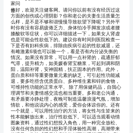
你好，欢迎关注健客网。请问你以前有没有经历过这
方面的创伤或心理阴影？你和老公的夫妻生活质量怎
么样，是不是不够和谐慢慢导致欲望下降呢？另外平
时你有没有容易疲倦乏力、身体怕冷手脚发凉或者腰
膝酸软等症状，你可以详细描述一下，如果女人肾虚
也是可能会性欲低下的。建议你有时间到医院检查一
下是否有妇科疾病，排除由疾病引起的性欲减退，还
有雌激素6项也可以验一个，看是否有内分泌失衡的
情况。如果没有异常，可以用一点补肾的，疏通肝郁
气滞，提升精力，如美媛春肾宝糖浆，可起到调和阴
阳，温阳补肾，安神固精，扶正固本的作用。此外，
蛋白质和锌等重要微量元素的缺乏，可引起性功能减
退，要多吃些含优质蛋白、多种维生素和锌的食物，
可维持性功能的正常水平。 除了用保健药品，自我心
理调节和夫妻情感交流也相当重要。多和老公沟通，
有矛盾要冷静处理，夜晚可制造温馨浪漫气氛，增加
情欲，和他说说内心的感受，爱你会体谅你的。还有
一个就是，可以用性治疗的方法，将女性与生皆来的
性本能解放出来，治疗性欲低下。可以适当观看动情
图象资料，通过性幻想投入角色，用一种完全放松、
没有任何负担的性幻想和手淫体验性高潮，高潮带来