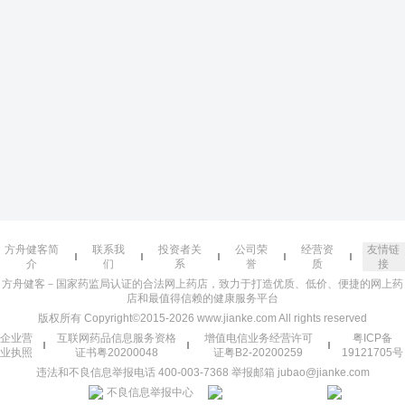
方舟健客简
联系我
投资者关
公司荣
经营资
友情链
介
们
系
誉
质
接
方舟健客－国家药监局认证的合法网上药店，致力于打造优质、低价、便捷的网上药
店和最值得信赖的健康服务平台
版权所有 Copyright©2015-2026 www.jianke.com All rights reserved
企业营
互联网药品信息服务资格
增值电信业务经营许可
粤ICP备
业执照
证书粤20200048
证粤B2-20200259
19121705号
违法和不良信息举报电话 400-003-7368 举报邮箱 jubao@jianke.com