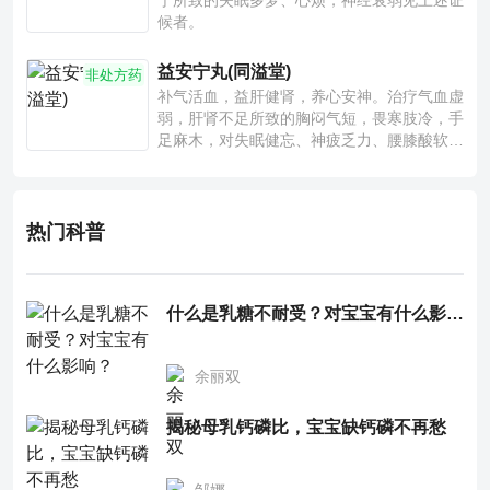
宁所致的失眠多梦、心烦；神经衰弱见上述证
候者。
益安宁丸(同溢堂)
非处方药
补气活血，益肝健肾，养心安神。治疗气血虚
弱，肝肾不足所致的胸闷气短，畏寒肢冷，手
足麻木，对失眠健忘、神疲乏力、腰膝酸软也
有一定疗效。
热门科普
什么是乳糖不耐受？对宝宝有什么影响？
余丽双
揭秘母乳钙磷比，宝宝缺钙磷不再愁