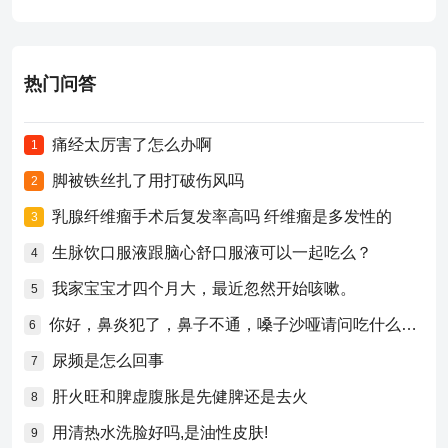
热门问答
痛经太厉害了怎么办啊
1
脚被铁丝扎了用打破伤风吗
2
乳腺纤维瘤手术后复发率高吗 纤维瘤是多发性的
3
生脉饮口服液跟脑心舒口服液可以一起吃么？
4
我家宝宝才四个月大，最近忽然开始咳嗽。
5
你好，鼻炎犯了，鼻子不通，嗓子沙哑请问吃什么药比较好？
6
尿频是怎么回事
7
肝火旺和脾虚腹胀是先健脾还是去火
8
用清热水洗脸好吗,是油性皮肤!
9