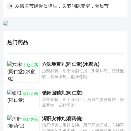
双膝关节缘骨质增生，关节间隙变窄，骨质节
10
热门药品
六味地黄丸(同仁堂)(水蜜丸)
非处方药
滋阴补肾。用于肾阴亏损，头晕耳鸣，腰膝酸
软，骨蒸潮热，盗汗遗精。
锁阳固精丸(同仁堂)
非处方药
温肾固精。用于肾阳不足所致的腰膝酸软、头
晕耳鸣、遗精早泄。
泻肝安神丸(赛药仙)
非处方药
清肝泻火，重镇安神。用于肝火旺盛、心神不