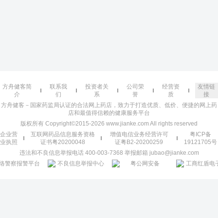
方舟健客简
联系我
投资者关
公司荣
经营资
友情链
介
们
系
誉
质
接
方舟健客－国家药监局认证的合法网上药店，致力于打造优质、低价、便捷的网上药
店和最值得信赖的健康服务平台
版权所有 Copyright©2015-2026 www.jianke.com All rights reserved
企业营
互联网药品信息服务资格
增值电信业务经营许可
粤ICP备
业执照
证书粤20200048
证粤B2-20200259
19121705号
违法和不良信息举报电话 400-003-7368 举报邮箱 jubao@jianke.com