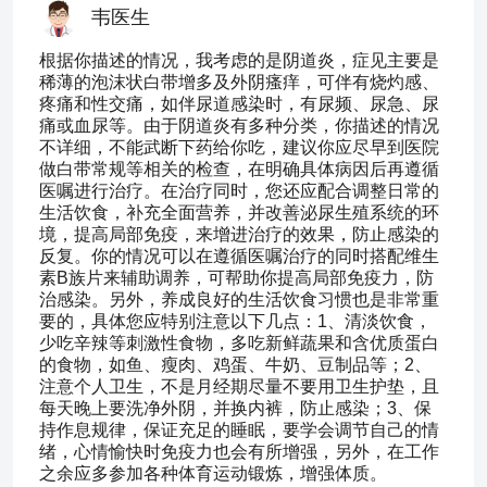
韦医生
根据你描述的情况，我考虑的是阴道炎，症见主要是
稀薄的泡沫状白带增多及外阴瘙痒，可伴有烧灼感、
疼痛和性交痛，如伴尿道感染时，有尿频、尿急、尿
痛或血尿等。由于阴道炎有多种分类，你描述的情况
不详细，不能武断下药给你吃，建议你应尽早到医院
做白带常规等相关的检查，在明确具体病因后再遵循
医嘱进行治疗。在治疗同时，您还应配合调整日常的
生活饮食，补充全面营养，并改善泌尿生殖系统的环
境，提高局部免疫，来增进治疗的效果，防止感染的
反复。你的情况可以在遵循医嘱治疗的同时搭配维生
素B族片来辅助调养，可帮助你提高局部免疫力，防
治感染。另外，养成良好的生活饮食习惯也是非常重
要的，具体您应特别注意以下几点：1、清淡饮食，
少吃辛辣等刺激性食物，多吃新鲜蔬果和含优质蛋白
的食物，如鱼、瘦肉、鸡蛋、牛奶、豆制品等；2、
注意个人卫生，不是月经期尽量不要用卫生护垫，且
每天晚上要洗净外阴，并换内裤，防止感染；3、保
持作息规律，保证充足的睡眠，要学会调节自己的情
绪，心情愉快时免疫力也会有所增强，另外，在工作
之余应多参加各种体育运动锻炼，增强体质。