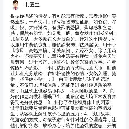
韦医生
根据你描述的情况，有可能患有夜惊，患者睡眠中突
然坐起，一声尖叫，伴有植物神经征象，如心跳、呼
吸加快、大汗淋漓。有强烈的恐惧、焦虑感和窒息
感，偶然有幻觉，如见鬼一般。每次发作约1-2分钟，
儿童多见，大多数在长大后自愈。针对这个情况，可
以服用牛黄镇惊丸，能镇静安神、祛风豁痰。用于小
儿惊风，高热抽搐，牙关禁闭，烦躁不安，除了用药
之外，还需要安排儿童的生活要有规律，避免白天过
度劳累、过于兴奋。睡前不讲紧张兴奋的故事、不看
惊险恐怖的影片，不用威胁的方式哄儿童入睡。睡前
让儿童充分放松，在轻松愉快的心情下安然入睡。提
供一些保健小贴士：1、白天适度增加孩子的运动
量，不仅可以增强体质，还能促进脑神经递质的平
衡，而且晚上也容易睡得深，提高睡眠质量；2、良
好的作息习惯和睡眠卫生，能够促进大脑正常发育并
得到充分的休息；3、排除了生理和身体上的因素，
父母们就要尽量避免那些可能引发夜惊症的事情发
生，从客观上解除孩子心里的压力；4、以讲故事、
做游戏的方式，对孩子进行有针对性的心理疏导，让
他们解除焦虑、放松身心，培养他坚强的意志，开朗