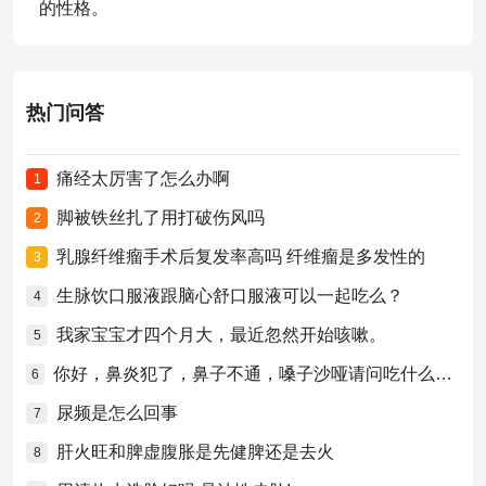
的性格。
热门问答
痛经太厉害了怎么办啊
1
脚被铁丝扎了用打破伤风吗
2
乳腺纤维瘤手术后复发率高吗 纤维瘤是多发性的
3
生脉饮口服液跟脑心舒口服液可以一起吃么？
4
我家宝宝才四个月大，最近忽然开始咳嗽。
5
你好，鼻炎犯了，鼻子不通，嗓子沙哑请问吃什么药比较好？
6
尿频是怎么回事
7
肝火旺和脾虚腹胀是先健脾还是去火
8