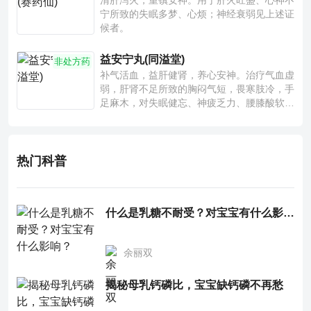
清肝泻火，重镇安神。用于肝火旺盛、心神不
宁所致的失眠多梦、心烦；神经衰弱见上述证
候者。
益安宁丸(同溢堂)
非处方药
补气活血，益肝健肾，养心安神。治疗气血虚
弱，肝肾不足所致的胸闷气短，畏寒肢冷，手
足麻木，对失眠健忘、神疲乏力、腰膝酸软也
有一定疗效。
热门科普
什么是乳糖不耐受？对宝宝有什么影响？
余丽双
揭秘母乳钙磷比，宝宝缺钙磷不再愁