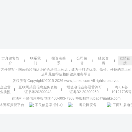
方舟健客简
联系我
投资者关
公司荣
经营资
友情链
介
们
系
誉
质
接
方舟健客－国家药监局认证的合法网上药店，致力于打造优质、低价、便捷的网上药
店和最值得信赖的健康服务平台
版权所有 Copyright©2015-2026 www.jianke.com All rights reserved
企业营
互联网药品信息服务资格
增值电信业务经营许可
粤ICP备
业执照
证书粤20200048
证粤B2-20200259
19121705号
违法和不良信息举报电话 400-003-7368 举报邮箱 jubao@jianke.com