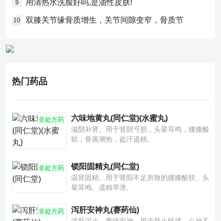
用清热水洗脸好吗,是油性皮肤!
9
双膝关节缘骨质增生，关节间隙变窄，骨质节
10
热门药品
六味地黄丸(同仁堂)(水蜜丸)
非处方药
滋阴补肾。用于肾阴亏损，头晕耳鸣，腰膝酸
软，骨蒸潮热，盗汗遗精。
锁阳固精丸(同仁堂)
非处方药
温肾固精。用于肾阳不足所致的腰膝酸软、头
晕耳鸣、遗精早泄。
泻肝安神丸(赛药仙)
非处方药