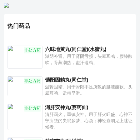
热门药品
六味地黄丸(同仁堂)(水蜜丸)
非处方药
滋阴补肾。用于肾阴亏损，头晕耳鸣，腰膝酸
软，骨蒸潮热，盗汗遗精。
锁阳固精丸(同仁堂)
非处方药
温肾固精。用于肾阳不足所致的腰膝酸软、头
晕耳鸣、遗精早泄。
泻肝安神丸(赛药仙)
非处方药
清肝泻火，重镇安神。用于肝火旺盛、心神不
宁所致的失眠多梦、心烦；神经衰弱见上述证
候者。