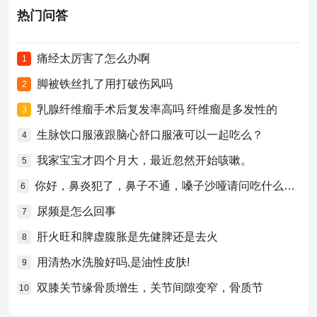
热门问答
痛经太厉害了怎么办啊
1
脚被铁丝扎了用打破伤风吗
2
乳腺纤维瘤手术后复发率高吗 纤维瘤是多发性的
3
生脉饮口服液跟脑心舒口服液可以一起吃么？
4
我家宝宝才四个月大，最近忽然开始咳嗽。
5
你好，鼻炎犯了，鼻子不通，嗓子沙哑请问吃什么药比较好？
6
尿频是怎么回事
7
肝火旺和脾虚腹胀是先健脾还是去火
8
用清热水洗脸好吗,是油性皮肤!
9
双膝关节缘骨质增生，关节间隙变窄，骨质节
10