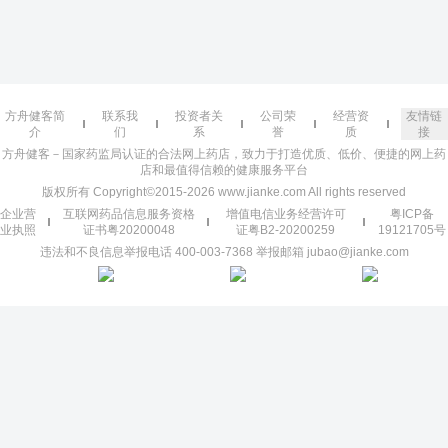
方舟健客简
联系我
投资者关
公司荣
经营资
友情链
介
们
系
誉
质
接
方舟健客－国家药监局认证的合法网上药店，致力于打造优质、低价、便捷的网上药
店和最值得信赖的健康服务平台
版权所有 Copyright©2015-2026 www.jianke.com All rights reserved
企业营
互联网药品信息服务资格
增值电信业务经营许可
粤ICP备
业执照
证书粤20200048
证粤B2-20200259
19121705号
违法和不良信息举报电话 400-003-7368 举报邮箱 jubao@jianke.com