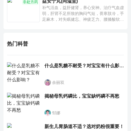
益安宁丸(同溢堂)
非处方药
补气活血，益肝健肾，养心安神。治疗气血虚
弱，肝肾不足所致的胸闷气短，畏寒肢冷，手
足麻木，对失眠健忘、神疲乏力、腰膝酸软也
有一定疗效。
热门科普
什么是乳糖不耐受？对宝宝有什么影响？
余丽双
揭秘母乳钙磷比，宝宝缺钙磷不再愁
邹娜
新生儿胃肠道不适？选对奶粉很重要！