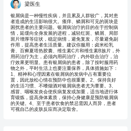
梁医生
银屑病是一种慢性疾病，并且累及人群较广，其对患
者造成的生活影响很大。瘙痒、鳞屑和可见的斑块是
困扰患者的主要问题。银屑病治疗的目的在于控制病
情，延缓向全身发展的进程，减轻红斑、鳞屑、局部
斑片增厚等症状，稳定病情，避免复发，尽量避免副
作用，提高患者生活质量。建议你服用：卤米松乳
膏、百癣夏塔热胶囊、维生素C片和维生素B族片，外
用药治疗为主，必须内用药治疗，内外联合治疗，治
疗效果更明显。患有银屑病的患者，除了按时服用药
物之外，平时生活上也要注重保养，具体措施如下：
1、精神和心理因素在银屑病的发病中占有重要位
置，因此放松心情在预防中也很重要。2、保持良好
的生活习惯、不嗜烟酒对银屑病患者尤为蕈要。3、
感冒、咽喉发炎会使疾病复发或加重，适当地进行体
育锻炼，提高身体素质，保持心身健康是预防银屑病
的关键。4、至于患者饮食的禁忌需因人而异，患者
可视自己的皮肤反应而决定取舍。