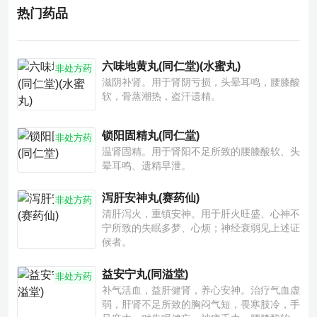
热门药品
六味地黄丸(同仁堂)(水蜜丸)
非处方药
滋阴补肾。用于肾阴亏损，头晕耳鸣，腰膝酸
软，骨蒸潮热，盗汗遗精。
锁阳固精丸(同仁堂)
非处方药
温肾固精。用于肾阳不足所致的腰膝酸软、头
晕耳鸣、遗精早泄。
泻肝安神丸(赛药仙)
非处方药
清肝泻火，重镇安神。用于肝火旺盛、心神不
宁所致的失眠多梦、心烦；神经衰弱见上述证
候者。
益安宁丸(同溢堂)
非处方药
补气活血，益肝健肾，养心安神。治疗气血虚
弱，肝肾不足所致的胸闷气短，畏寒肢冷，手