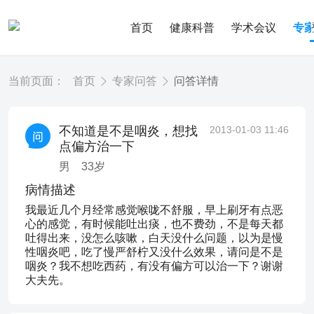
首页
健康科普
学术会议
专
当前页面：
首页
专家问答
问答详情
不知道是不是咽炎，想找
2013-01-03 11:46
点偏方治一下
男
33
岁
病情描述
我最近几个月经常感觉喉咙不舒服，早上刷牙有点恶
心的感觉，有时候能吐出痰，也不费劲，不是每天都
吐得出来，没怎么咳嗽，白天没什么问题，以为是慢
性咽炎吧，吃了慢严舒柠又没什么效果，请问是不是
咽炎？我不想吃西药，有没有偏方可以治一下？谢谢
大夫先。