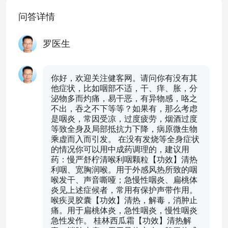
问答详情
罗医生
你好，欢迎关注健客网。请问你有没有其
他症状，比如咽部不适，干、痒、胀，分
泌物多而灼痛，易干恶，有异物感，咯之
不出，吞之不下等等？如果有，那么考虑
是咽炎，常因受凉，过度疲劳，烟酒过度
等致全身及局部抵抗力下降，病原微生物
乘虚而入而引发。 在没有发烧等全身症状
的情况你可以用中成药调理的，建议用
药：慢严舒柠清喉利咽颗粒【功效】清热
利咽、宽胸润喉。用于外感风热所致的咽
喉发干、声音嘶哑；急慢性咽炎、扁桃体
炎见上述症候者，常用有保护声带作用。
喉疾灵胶囊【功效】清热，解毒，消肿止
痛。用于扁桃体炎，急性咽炎，慢性咽炎
急性发作。 桂林西瓜霜【功效】清热解