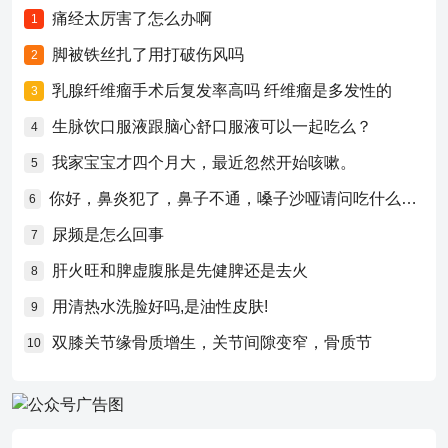
痛经太厉害了怎么办啊
1
脚被铁丝扎了用打破伤风吗
2
乳腺纤维瘤手术后复发率高吗 纤维瘤是多发性的
3
生脉饮口服液跟脑心舒口服液可以一起吃么？
4
我家宝宝才四个月大，最近忽然开始咳嗽。
5
你好，鼻炎犯了，鼻子不通，嗓子沙哑请问吃什么药比较好？
6
尿频是怎么回事
7
肝火旺和脾虚腹胀是先健脾还是去火
8
用清热水洗脸好吗,是油性皮肤!
9
双膝关节缘骨质增生，关节间隙变窄，骨质节
10