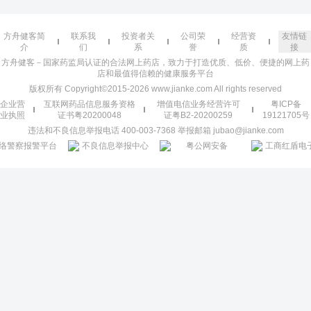
方舟健客简
联系我
投资者关
公司荣
经营资
友情链
介
们
系
誉
质
接
方舟健客－国家药监局认证的合法网上药店，致力于打造优质、低价、便捷的网上药
店和最值得信赖的健康服务平台
版权所有 Copyright©2015-2026 www.jianke.com All rights reserved
企业营
互联网药品信息服务资格
增值电信业务经营许可
粤ICP备
业执照
证书粤20200048
证粤B2-20200259
19121705号
违法和不良信息举报电话 400-003-7368 举报邮箱 jubao@jianke.com