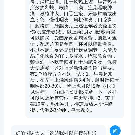
毒，消肿止痛。用于风热上攻、脾胃热盛
所致的乳蛾、喉痹、口糜，症见咽喉肿
痛、喉核肿大、口舌生疮、牙龈肿痛或出
血；急、慢性咽炎，扁桃体炎，口腔炎，
口腔溃疡，牙龈炎见上述证候者及轻度烫
伤(表皮未破)者。以上药品我们健客药房
可以购买，受国家药监局监督，质量可查
证，配送范围是全国，你可以详细查看。
不过本病主要还是进行饮食调养，以清淡
易消化饮食为宜，多喝水，吃稀软食物，
禁烟酒，不吃辛辣和过于油腻食物，保持
大便通畅，这对咽炎急性发作期很重要。
有2个治疗方你不妨一试：1、早晨起来
后，在左手上滴风油精3-4滴，顺时针按摩
咽喉部20-30次，晚上也可以按摩（不加
风油精），仔细把喉咙都按摩一下，这样
可以顾及所有穴位，每天坚持。2、苦丁
茶10克，热水冲开，待凉后放入少许蜂
蜜，含漱2-3分钟，每天数次。
好的谢谢大夫！这药我可以直接买吧？