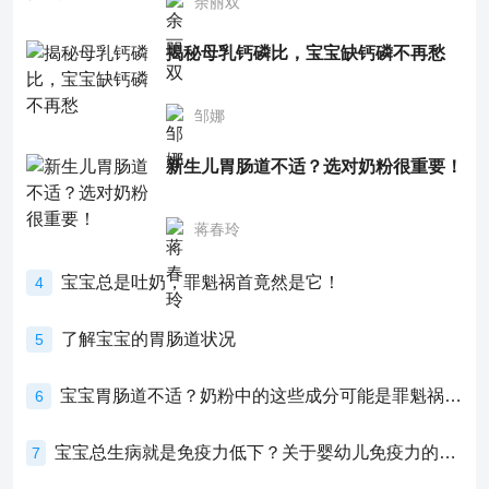
余丽双
揭秘母乳钙磷比，宝宝缺钙磷不再愁
邹娜
新生儿胃肠道不适？选对奶粉很重要！
蒋春玲
宝宝总是吐奶，罪魁祸首竟然是它！
4
了解宝宝的胃肠道状况
5
宝宝胃肠道不适？奶粉中的这些成分可能是罪魁祸首！
6
宝宝总生病就是免疫力低下？关于婴幼儿免疫力的真相，家长必须了解！
7