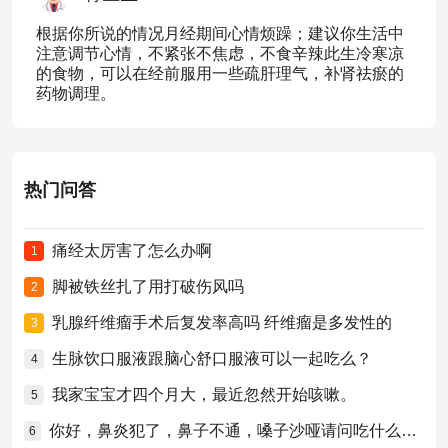
根据你所说的情况月经期间心情烦躁；建议你生活中
注意调节心情，不紧张不焦虑，不食辛辣此生冷寒凉
的食物，可以在经前服用一些疏肝理气，补肾祛瘀的
药物调理。
热门问答
痛经太厉害了怎么办啊
1
脚被铁丝扎了用打破伤风吗
2
乳腺纤维瘤手术后复发率高吗 纤维瘤是多发性的
3
生脉饮口服液跟脑心舒口服液可以一起吃么？
4
我家宝宝才四个月大，最近忽然开始咳嗽。
5
你好，鼻炎犯了，鼻子不通，嗓子沙哑请问吃什么药比较好？
6