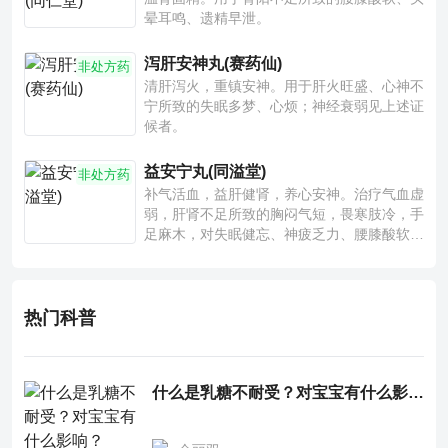
晕耳鸣、遗精早泄。
泻肝安神丸(赛药仙)
非处方药
清肝泻火，重镇安神。用于肝火旺盛、心神不
宁所致的失眠多梦、心烦；神经衰弱见上述证
候者。
益安宁丸(同溢堂)
非处方药
补气活血，益肝健肾，养心安神。治疗气血虚
弱，肝肾不足所致的胸闷气短，畏寒肢冷，手
足麻木，对失眠健忘、神疲乏力、腰膝酸软也
有一定疗效。
热门科普
什么是乳糖不耐受？对宝宝有什么影响？