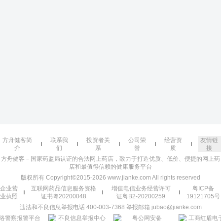
方舟健客简
联系我
投资者关
公司荣
经营资
友情链
介
们
系
誉
质
接
方舟健客－国家药监局认证的合法网上药店，致力于打造优质、低价、便捷的网上药
店和最值得信赖的健康服务平台
版权所有 Copyright©2015-2026 www.jianke.com All rights reserved
企业营
互联网药品信息服务资格
增值电信业务经营许可
粤ICP备
业执照
证书粤20200048
证粤B2-20200259
19121705号
违法和不良信息举报电话 400-003-7368 举报邮箱 jubao@jianke.com