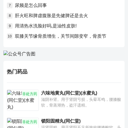
尿频是怎么回事
7
肝火旺和脾虚腹胀是先健脾还是去火
8
用清热水洗脸好吗,是油性皮肤!
9
双膝关节缘骨质增生，关节间隙变窄，骨质节
10
热门药品
六味地黄丸(同仁堂)(水蜜丸)
非处方药
滋阴补肾。用于肾阴亏损，头晕耳鸣，腰膝酸
软，骨蒸潮热，盗汗遗精。
锁阳固精丸(同仁堂)
非处方药
温肾固精。用于肾阳不足所致的腰膝酸软、头