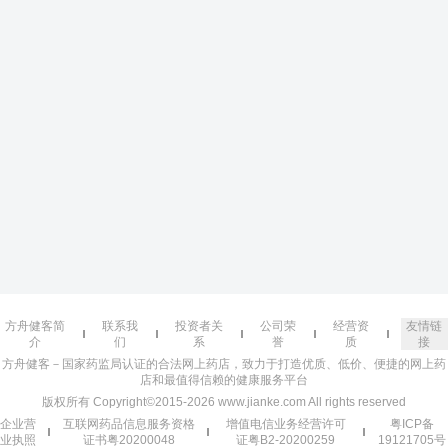
方舟健客简
联系我
投资者关
公司荣
经营资
友情链
介
们
系
誉
质
接
方舟健客－国家药监局认证的合法网上药店，致力于打造优质、低价、便捷的网上药
店和最值得信赖的健康服务平台
版权所有 Copyright©2015-2026 www.jianke.com All rights reserved
企业营
互联网药品信息服务资格
增值电信业务经营许可
粤ICP备
业执照
证书粤20200048
证粤B2-20200259
19121705号