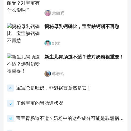
余丽双
揭秘母乳钙磷比，宝宝缺钙磷不再愁
邹娜
新生儿胃肠道不适？选对奶粉很重要！
蒋春玲
宝宝总是吐奶，罪魁祸首竟然是它！
4
了解宝宝的胃肠道状况
5
宝宝胃肠道不适？奶粉中的这些成分可能是罪魁祸首！
6