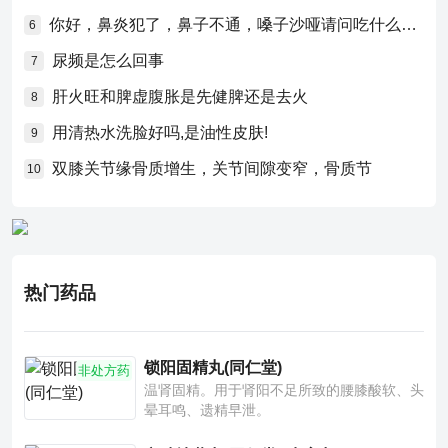
你好，鼻炎犯了，鼻子不通，嗓子沙哑请问吃什么药比较好？
6
尿频是怎么回事
7
肝火旺和脾虚腹胀是先健脾还是去火
8
用清热水洗脸好吗,是油性皮肤!
9
双膝关节缘骨质增生，关节间隙变窄，骨质节
10
热门药品
锁阳固精丸(同仁堂)
非处方药
温肾固精。用于肾阳不足所致的腰膝酸软、头
晕耳鸣、遗精早泄。