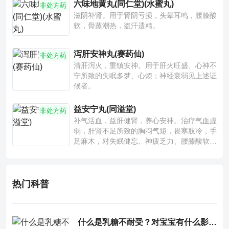
六味地黄丸(同仁堂)(水蜜丸)
非处方药
滋阴补肾。用于肾阴亏损，头晕耳鸣，腰膝酸
软，骨蒸潮热，盗汗遗精。
泻肝安神丸(赛药仙)
非处方药
清肝泻火，重镇安神。用于肝火旺盛、心神不
宁所致的失眠多梦、心烦；神经衰弱见上述证
候者。
益安宁丸(同溢堂)
非处方药
补气活血，益肝健肾，养心安神。治疗气血虚
弱，肝肾不足所致的胸闷气短，畏寒肢冷，手
足麻木，对失眠健忘、神疲乏力、腰膝酸软也
有一定疗效。
热门科普
什么是乳糖不耐受？对宝宝有什么影响？