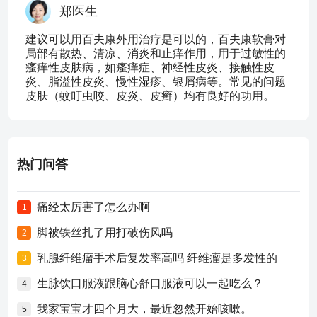
郑医生
建议可以用百夫康外用治疗是可以的，百夫康软膏对
局部有散热、清凉、消炎和止痒作用，用于过敏性的
瘙痒性皮肤病，如瘙痒症、神经性皮炎、接触性皮
炎、脂溢性皮炎、慢性湿疹、银屑病等。常见的问题
皮肤（蚊叮虫咬、皮炎、皮癣）均有良好的功用。
热门问答
痛经太厉害了怎么办啊
1
脚被铁丝扎了用打破伤风吗
2
乳腺纤维瘤手术后复发率高吗 纤维瘤是多发性的
3
生脉饮口服液跟脑心舒口服液可以一起吃么？
4
我家宝宝才四个月大，最近忽然开始咳嗽。
5