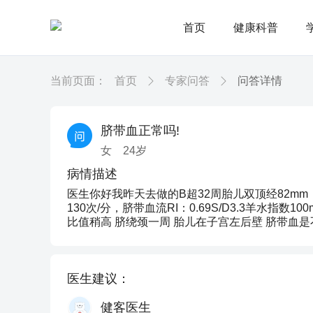
首页
健康科普
当前页面：
首页
专家问答
问答详情
脐带血正常吗!
女
24
岁
病情描述
医生你好我昨天去做的B超32周胎儿双顶经82mm，
130次/分，脐带血流RI：0.69S/D3.3羊水指数1
比值稍高 脐绕颈一周 胎儿在子宫左后壁 脐带血
医生建议：
健客医生