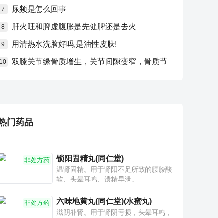
尿频是怎么回事
7
肝火旺和脾虚腹胀是先健脾还是去火
8
用清热水洗脸好吗,是油性皮肤!
9
双膝关节缘骨质增生，关节间隙变窄，骨质节
10
热门药品
锁阳固精丸(同仁堂)
非处方药
温肾固精。用于肾阳不足所致的腰膝酸
软、头晕耳鸣、遗精早泄。
六味地黄丸(同仁堂)(水蜜丸)
非处方药
滋阴补肾。用于肾阴亏损，头晕耳鸣，