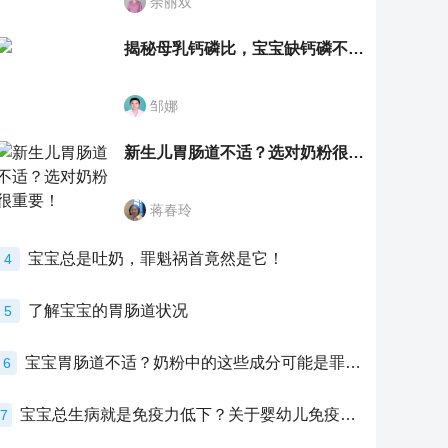
余丽双
揭秘母乳钙磷比，宝宝缺钙磷不再愁
邹娜
新生儿胃肠道不适？选对奶粉很重要！
蒋春玲
宝宝总是吐奶，罪魁祸首竟然是它！
4
了解宝宝的胃肠道状况
5
宝宝胃肠道不适？奶粉中的这些成分可能是罪魁祸首！
6
宝宝总生病就是免疫力低下？关于婴幼儿免疫力的真相，家长必须了解！
7