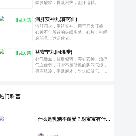
腰膝酸软，骨蒸潮热，盗汗遗精。
泻肝安神丸(赛药仙)
非处方药
清肝泻火，重镇安神。用于肝火旺盛、
心神不宁所致的失眠多梦、心烦；神经
衰弱见上述证候者。
益安宁丸(同溢堂)
非处方药
补气活血，益肝健肾，养心安神。治疗
气血虚弱，肝肾不足所致的胸闷气短，
畏寒肢冷，手足麻木，对失眠健忘、神
疲乏力、腰膝酸软也有一定疗效。
热门科普
什么是乳糖不耐受？对宝宝有什么影响？