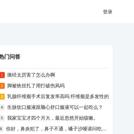
登录
热门问答
痛经太厉害了怎么办啊
1
脚被铁丝扎了用打破伤风吗
2
乳腺纤维瘤手术后复发率高吗 纤维瘤是多发性的
3
生脉饮口服液跟脑心舒口服液可以一起吃么？
4
我家宝宝才四个月大，最近忽然开始咳嗽。
5
你好，鼻炎犯了，鼻子不通，嗓子沙哑请问吃什么药比较好？
6