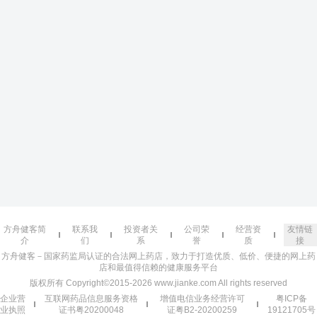
方舟健客简
联系我
投资者关
公司荣
经营资
友情链
介
们
系
誉
质
接
方舟健客－国家药监局认证的合法网上药店，致力于打造优质、低价、便捷的网上药
店和最值得信赖的健康服务平台
版权所有 Copyright©2015-2026 www.jianke.com All rights reserved
企业营
互联网药品信息服务资格
增值电信业务经营许可
粤ICP备
业执照
证书粤20200048
证粤B2-20200259
19121705号