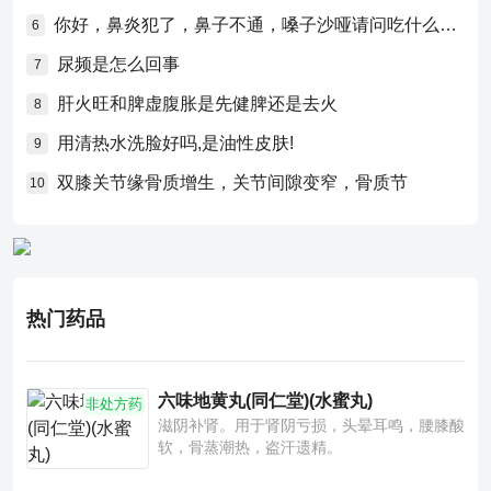
你好，鼻炎犯了，鼻子不通，嗓子沙哑请问吃什么药比较好？
6
尿频是怎么回事
7
肝火旺和脾虚腹胀是先健脾还是去火
8
用清热水洗脸好吗,是油性皮肤!
9
双膝关节缘骨质增生，关节间隙变窄，骨质节
10
热门药品
六味地黄丸(同仁堂)(水蜜丸)
非处方药
滋阴补肾。用于肾阴亏损，头晕耳鸣，腰膝酸
软，骨蒸潮热，盗汗遗精。