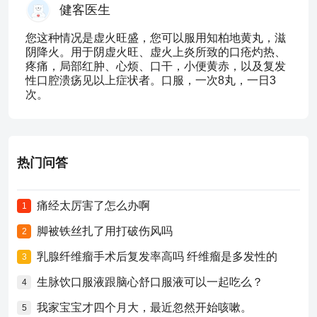
健客医生
您这种情况是虚火旺盛，您可以服用知柏地黄丸，滋
阴降火。用于阴虚火旺、虚火上炎所致的口疮灼热、
疼痛，局部红肿、心烦、口干，小便黄赤，以及复发
性口腔溃疡见以上症状者。口服，一次8丸，一日3
次。
热门问答
痛经太厉害了怎么办啊
1
脚被铁丝扎了用打破伤风吗
2
乳腺纤维瘤手术后复发率高吗 纤维瘤是多发性的
3
生脉饮口服液跟脑心舒口服液可以一起吃么？
4
我家宝宝才四个月大，最近忽然开始咳嗽。
5