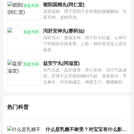
锁阳固精丸(同仁堂)
非处方药
温肾固精。用于肾阳不足所致的腰膝酸软、头
晕耳鸣、遗精早泄。
泻肝安神丸(赛药仙)
非处方药
清肝泻火，重镇安神。用于肝火旺盛、心神不
宁所致的失眠多梦、心烦；神经衰弱见上述证
候者。
益安宁丸(同溢堂)
非处方药
补气活血，益肝健肾，养心安神。治疗气血虚
弱，肝肾不足所致的胸闷气短，畏寒肢冷，手
足麻木，对失眠健忘、神疲乏力、腰膝酸软也
有一定疗效。
热门科普
什么是乳糖不耐受？对宝宝有什么影响？