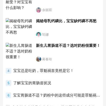
余丽双
揭秘母乳钙磷比，宝宝缺钙磷不再愁
邹娜
新生儿胃肠道不适？选对奶粉很重要！
蒋春玲
宝宝总是吐奶，罪魁祸首竟然是它！
4
了解宝宝的胃肠道状况
5
宝宝胃肠道不适？奶粉中的这些成分可能是罪魁祸首！
6