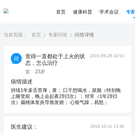
首页
健康科普
学术会议
专
当前页面：
首页
专家问答
问答详情
觉得一直都处于上火的状
2010-09-28 16:51
态，怎么治疗
女
23
岁
病情描述
持续1年多舌苔厚，黄； 口干想喝水，尿频（特别晚
上睡觉前，晚上会起夜2到3次）； 经常（1年2到3
次）扁桃体发炎导致发烧； 心烦气躁，易怒；
医生建议：
2010-10-11 13:40