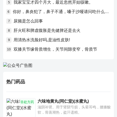
我家宝宝才四个月大，最近忽然开始咳嗽。
5
你好，鼻炎犯了，鼻子不通，嗓子沙哑请问吃什么药比较好？
6
尿频是怎么回事
7
肝火旺和脾虚腹胀是先健脾还是去火
8
用清热水洗脸好吗,是油性皮肤!
9
双膝关节缘骨质增生，关节间隙变窄，骨质节
10
热门药品
六味地黄丸(同仁堂)(水蜜丸)
非处方药
滋阴补肾。用于肾阴亏损，头晕耳鸣，腰膝酸
软，骨蒸潮热，盗汗遗精。