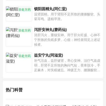
锁阳固精丸(同仁堂)
非处方药
温肾固精。用于肾阳不足所致的腰膝酸软、头
晕耳鸣、遗精早泄。
泻肝安神丸(赛药仙)
非处方药
清肝泻火，重镇安神。用于肝火旺盛、心神不
宁所致的失眠多梦、心烦；神经衰弱见上述证
候者。
益安宁丸(同溢堂)
非处方药
补气活血，益肝健肾，养心安神。治疗气血虚
弱，肝肾不足所致的胸闷气短，畏寒肢冷，手
足麻木，对失眠健忘、神疲乏力、腰膝酸软也
有一定疗效。
热门科普