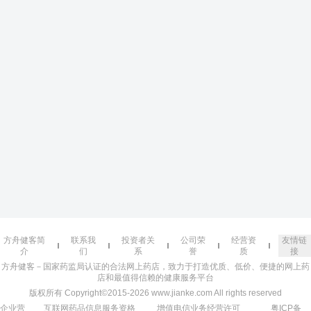
方舟健客简
联系我
投资者关
公司荣
经营资
友情链
介
们
系
誉
质
接
方舟健客－国家药监局认证的合法网上药店，致力于打造优质、低价、便捷的网上药
店和最值得信赖的健康服务平台
版权所有 Copyright©2015-2026 www.jianke.com All rights reserved
企业营
互联网药品信息服务资格
增值电信业务经营许可
粤ICP备