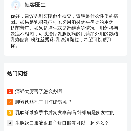
健客医生
你好，建议先到医院做个检查，查明是什么性质的病
因。如果是乳腺炎症可以选用消炎药头孢类的用药，
抗菌普广。如果是增生或是纤维瘤等情况，用药将与
炎症不相同，可以治疗乳腺疾病的用药如外用的散结
乳癖贴膏(粉红丝秀)和乳块消颗粒，希望可以帮到
你。
热门问答
痛经太厉害了怎么办啊
1
脚被铁丝扎了用打破伤风吗
2
乳腺纤维瘤手术后复发率高吗 纤维瘤是多发性的
3
生脉饮口服液跟脑心舒口服液可以一起吃么？
4