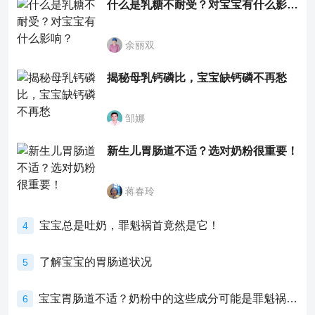
什么是乳糖不耐受？对宝宝有什么影响？
余丽双
揭秘母乳钙磷比，宝宝缺钙磷不再愁
邹娜
新生儿胃肠道不适？选对奶粉很重要！
蒋春玲
宝宝总是吐奶，罪魁祸首竟然是它！
4
了解宝宝的胃肠道状况
5
宝宝胃肠道不适？奶粉中的这些成分可能是罪魁祸首！
6