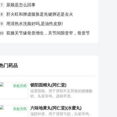
尿频是怎么回事
7
肝火旺和脾虚腹胀是先健脾还是去火
8
用清热水洗脸好吗,是油性皮肤!
9
双膝关节缘骨质增生，关节间隙变窄，骨质节
10
热门药品
锁阳固精丸(同仁堂)
非处方药
温肾固精。用于肾阳不足所致的腰膝酸
软、头晕耳鸣、遗精早泄。
六味地黄丸(同仁堂)(水蜜丸)
非处方药
滋阴补肾。用于肾阴亏损，头晕耳鸣，