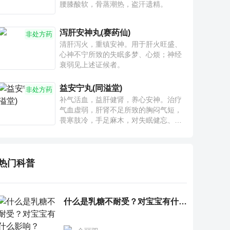
腰膝酸软，骨蒸潮热，盗汗遗精。
泻肝安神丸(赛药仙)
非处方药
清肝泻火，重镇安神。用于肝火旺盛、
心神不宁所致的失眠多梦、心烦；神经
衰弱见上述证候者。
益安宁丸(同溢堂)
非处方药
补气活血，益肝健肾，养心安神。治疗
气血虚弱，肝肾不足所致的胸闷气短，
畏寒肢冷，手足麻木，对失眠健忘、神
疲乏力、腰膝酸软也有一定疗效。
热门科普
什么是乳糖不耐受？对宝宝有什么影响？