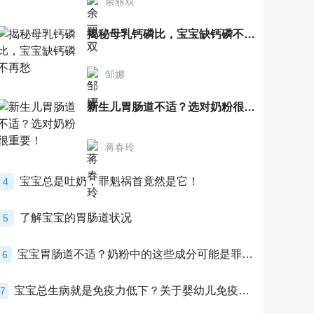
余丽双
揭秘母乳钙磷比，宝宝缺钙磷不再愁
邹娜
新生儿胃肠道不适？选对奶粉很重要！
蒋春玲
宝宝总是吐奶，罪魁祸首竟然是它！
4
了解宝宝的胃肠道状况
5
宝宝胃肠道不适？奶粉中的这些成分可能是罪魁祸首！
6
宝宝总生病就是免疫力低下？关于婴幼儿免疫力的真相，家长必须了解！
7