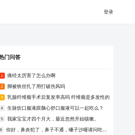
登录
热门问答
痛经太厉害了怎么办啊
1
脚被铁丝扎了用打破伤风吗
2
乳腺纤维瘤手术后复发率高吗 纤维瘤是多发性的
3
生脉饮口服液跟脑心舒口服液可以一起吃么？
4
我家宝宝才四个月大，最近忽然开始咳嗽。
5
你好，鼻炎犯了，鼻子不通，嗓子沙哑请问吃什么药比较好？
6