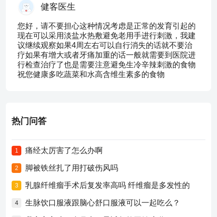
健客医生
您好，请不要担心这种情况考虑是正常的发育引起的
现在可以采用淡盐水热敷避免老用手进行刺激，我建
议继续观察如果4周左右可以自行消失的话就不要治
疗如果有增大或者牙痛加重的话一般就需要到医院进
行检查治疗了也是需要注意避免生冷辛辣刺激的食物
祝您健康多吃蔬菜和水高含维生素多的食物
热门问答
痛经太厉害了怎么办啊
1
脚被铁丝扎了用打破伤风吗
2
乳腺纤维瘤手术后复发率高吗 纤维瘤是多发性的
3
生脉饮口服液跟脑心舒口服液可以一起吃么？
4