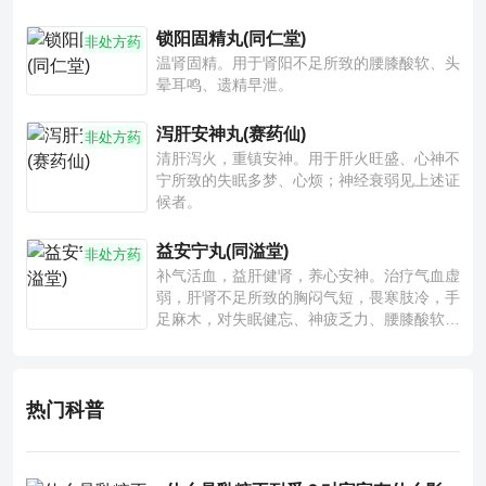
锁阳固精丸(同仁堂)
非处方药
温肾固精。用于肾阳不足所致的腰膝酸软、头
晕耳鸣、遗精早泄。
泻肝安神丸(赛药仙)
非处方药
清肝泻火，重镇安神。用于肝火旺盛、心神不
宁所致的失眠多梦、心烦；神经衰弱见上述证
候者。
益安宁丸(同溢堂)
非处方药
补气活血，益肝健肾，养心安神。治疗气血虚
弱，肝肾不足所致的胸闷气短，畏寒肢冷，手
足麻木，对失眠健忘、神疲乏力、腰膝酸软也
有一定疗效。
热门科普