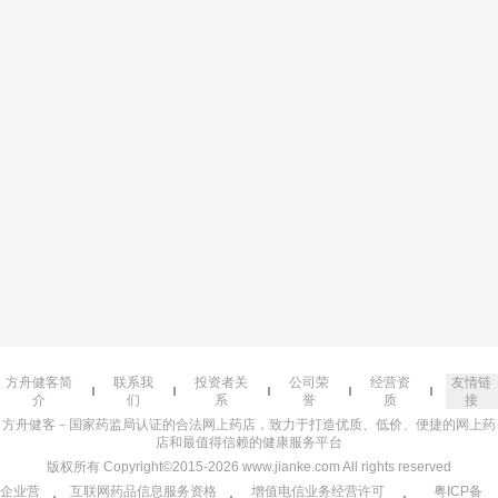
方舟健客简
联系我
投资者关
公司荣
经营资
友情链
介
们
系
誉
质
接
方舟健客－国家药监局认证的合法网上药店，致力于打造优质、低价、便捷的网上药
店和最值得信赖的健康服务平台
版权所有 Copyright©2015-2026 www.jianke.com All rights reserved
企业营
互联网药品信息服务资格
增值电信业务经营许可
粤ICP备