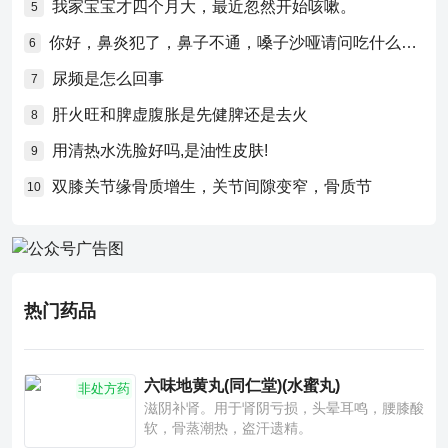
我家宝宝才四个月大，最近忽然开始咳嗽。
5
你好，鼻炎犯了，鼻子不通，嗓子沙哑请问吃什么药比较好？
6
尿频是怎么回事
7
肝火旺和脾虚腹胀是先健脾还是去火
8
用清热水洗脸好吗,是油性皮肤!
9
双膝关节缘骨质增生，关节间隙变窄，骨质节
10
热门药品
六味地黄丸(同仁堂)(水蜜丸)
非处方药
滋阴补肾。用于肾阴亏损，头晕耳鸣，腰膝酸
软，骨蒸潮热，盗汗遗精。