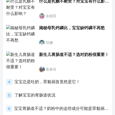
什么是乳糖不耐受？对宝宝有什么影响？
余丽双
揭秘母乳钙磷比，宝宝缺钙磷不再愁
邹娜
新生儿胃肠道不适？选对奶粉很重要！
蒋春玲
宝宝总是吐奶，罪魁祸首竟然是它！
4
了解宝宝的胃肠道状况
5
宝宝胃肠道不适？奶粉中的这些成分可能是罪魁祸首！
6