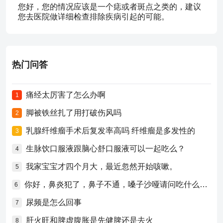
您好，您的情况应该是一个痣或者斑点之类的，建议
您去医院做详细检查排除疾病引起的可能。
热门问答
痛经太厉害了怎么办啊
1
脚被铁丝扎了用打破伤风吗
2
乳腺纤维瘤手术后复发率高吗 纤维瘤是多发性的
3
生脉饮口服液跟脑心舒口服液可以一起吃么？
4
我家宝宝才四个月大，最近忽然开始咳嗽。
5
你好，鼻炎犯了，鼻子不通，嗓子沙哑请问吃什么药比较好？
6
尿频是怎么回事
7
肝火旺和脾虚腹胀是先健脾还是去火
8