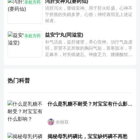
泻肝安神丸(赛药仙)
非处方药
清肝泻火，重镇安神。用于肝火旺盛、心神不
宁所致的失眠多梦、心烦；神经衰弱见上述证
候者。
益安宁丸(同溢堂)
非处方药
补气活血，益肝健肾，养心安神。治疗气血虚
弱，肝肾不足所致的胸闷气短，畏寒肢冷，手
足麻木，对失眠健忘、神疲乏力、腰膝酸软也
有一定疗效。
热门科普
什么是乳糖不耐受？对宝宝有什么影响？
余丽双
揭秘母乳钙磷比，宝宝缺钙磷不再愁