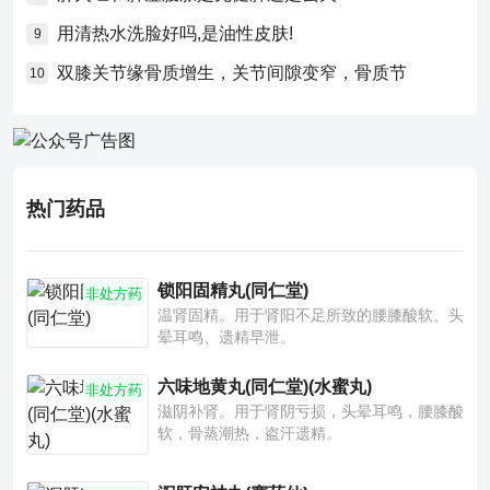
用清热水洗脸好吗,是油性皮肤!
9
双膝关节缘骨质增生，关节间隙变窄，骨质节
10
热门药品
锁阳固精丸(同仁堂)
非处方药
温肾固精。用于肾阳不足所致的腰膝酸软、头
晕耳鸣、遗精早泄。
六味地黄丸(同仁堂)(水蜜丸)
非处方药
滋阴补肾。用于肾阴亏损，头晕耳鸣，腰膝酸
软，骨蒸潮热，盗汗遗精。