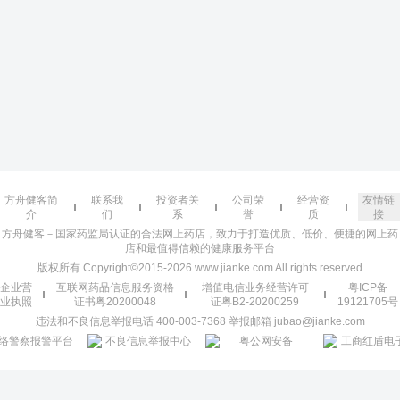
方舟健客简
联系我
投资者关
公司荣
经营资
友情链
介
们
系
誉
质
接
方舟健客－国家药监局认证的合法网上药店，致力于打造优质、低价、便捷的网上药
店和最值得信赖的健康服务平台
版权所有 Copyright©2015-2026 www.jianke.com All rights reserved
企业营
互联网药品信息服务资格
增值电信业务经营许可
粤ICP备
业执照
证书粤20200048
证粤B2-20200259
19121705号
违法和不良信息举报电话 400-003-7368 举报邮箱 jubao@jianke.com