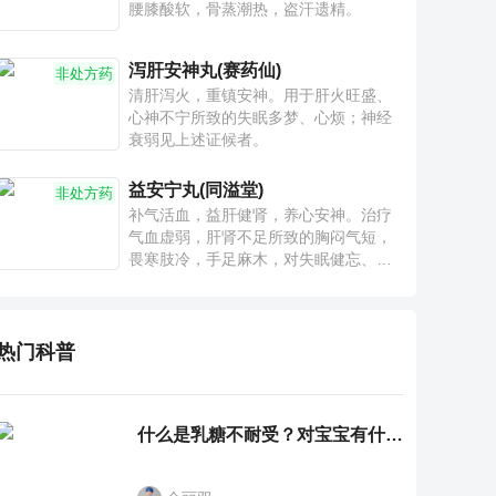
腰膝酸软，骨蒸潮热，盗汗遗精。
泻肝安神丸(赛药仙)
非处方药
清肝泻火，重镇安神。用于肝火旺盛、
心神不宁所致的失眠多梦、心烦；神经
衰弱见上述证候者。
益安宁丸(同溢堂)
非处方药
补气活血，益肝健肾，养心安神。治疗
气血虚弱，肝肾不足所致的胸闷气短，
畏寒肢冷，手足麻木，对失眠健忘、神
疲乏力、腰膝酸软也有一定疗效。
热门科普
什么是乳糖不耐受？对宝宝有什么影响？