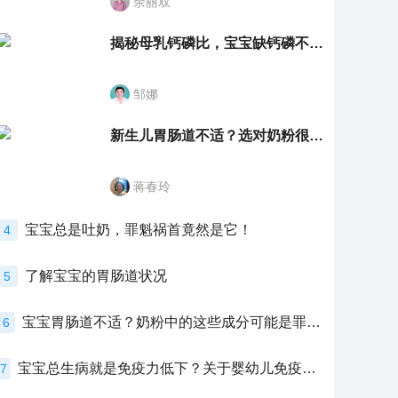
余丽双
揭秘母乳钙磷比，宝宝缺钙磷不再愁
邹娜
新生儿胃肠道不适？选对奶粉很重要！
蒋春玲
宝宝总是吐奶，罪魁祸首竟然是它！
4
了解宝宝的胃肠道状况
5
宝宝胃肠道不适？奶粉中的这些成分可能是罪魁祸首！
6
宝宝总生病就是免疫力低下？关于婴幼儿免疫力的真相，家长必须了解！
7