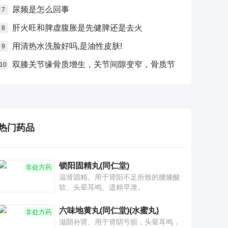
尿频是怎么回事
7
肝火旺和脾虚腹胀是先健脾还是去火
8
用清热水洗脸好吗,是油性皮肤!
9
双膝关节缘骨质增生，关节间隙变窄，骨质节
10
热门药品
锁阳固精丸(同仁堂)
非处方药
温肾固精。用于肾阳不足所致的腰膝酸
软、头晕耳鸣、遗精早泄。
六味地黄丸(同仁堂)(水蜜丸)
非处方药
滋阴补肾。用于肾阴亏损，头晕耳鸣，