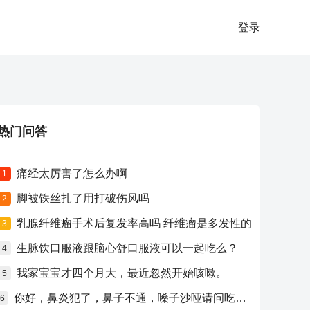
登录
热门问答
痛经太厉害了怎么办啊
1
脚被铁丝扎了用打破伤风吗
2
乳腺纤维瘤手术后复发率高吗 纤维瘤是多发性的
3
生脉饮口服液跟脑心舒口服液可以一起吃么？
4
我家宝宝才四个月大，最近忽然开始咳嗽。
5
你好，鼻炎犯了，鼻子不通，嗓子沙哑请问吃什么药比较好？
6