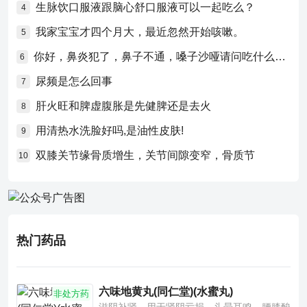
生脉饮口服液跟脑心舒口服液可以一起吃么？
4
我家宝宝才四个月大，最近忽然开始咳嗽。
5
你好，鼻炎犯了，鼻子不通，嗓子沙哑请问吃什么药比较好？
6
尿频是怎么回事
7
肝火旺和脾虚腹胀是先健脾还是去火
8
用清热水洗脸好吗,是油性皮肤!
9
双膝关节缘骨质增生，关节间隙变窄，骨质节
10
热门药品
六味地黄丸(同仁堂)(水蜜丸)
非处方药