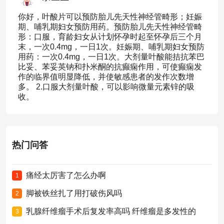
你好，叶酸片可以预防胎儿先天性神经管畸形；妊娠
期、哺乳期妇女预防用药。预防胎儿先天性神经管畸
形：口服，育龄妇女从计划怀孕时起至怀孕后三个月
末，一次0.4mg，一日1次。妊娠期、哺乳期妇女预防
用药：一次0.4mg，一日1次。大剂量叶酸能拮抗苯巴
比妥、苯妥英钠和扑米酮的抗癫痫作用，可使癫痫发
作的临界值明显降低，并使敏感患者的发作次数增
多。 2.口服大剂量叶酸，可以影响微量元素锌的吸
收。
热门问答
痛经太厉害了怎么办啊
1
脚被铁丝扎了用打破伤风吗
2
乳腺纤维瘤手术后复发率高吗 纤维瘤是多发性的
3