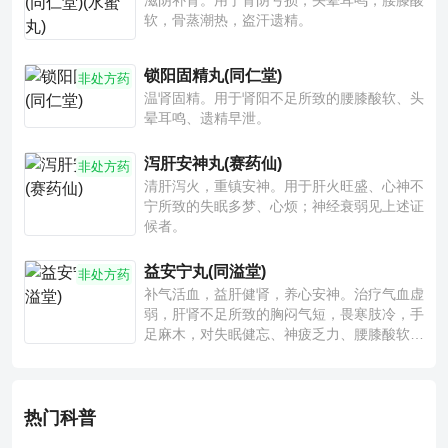
滋阴补肾。用于肾阴亏损，头晕耳鸣，腰膝酸
软，骨蒸潮热，盗汗遗精。
锁阳固精丸(同仁堂)
非处方药
温肾固精。用于肾阳不足所致的腰膝酸软、头
晕耳鸣、遗精早泄。
泻肝安神丸(赛药仙)
非处方药
清肝泻火，重镇安神。用于肝火旺盛、心神不
宁所致的失眠多梦、心烦；神经衰弱见上述证
候者。
益安宁丸(同溢堂)
非处方药
补气活血，益肝健肾，养心安神。治疗气血虚
弱，肝肾不足所致的胸闷气短，畏寒肢冷，手
足麻木，对失眠健忘、神疲乏力、腰膝酸软也
有一定疗效。
热门科普