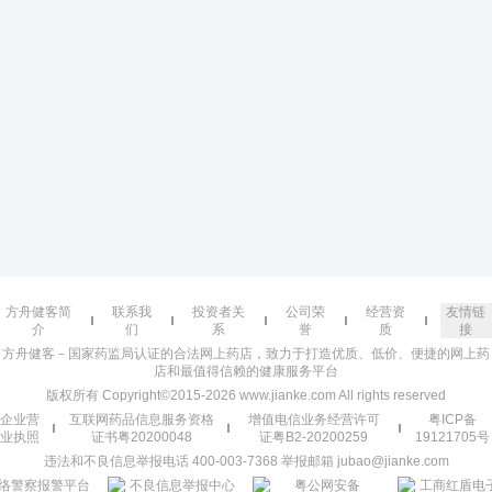
方舟健客简
联系我
投资者关
公司荣
经营资
友情链
介
们
系
誉
质
接
方舟健客－国家药监局认证的合法网上药店，致力于打造优质、低价、便捷的网上药
店和最值得信赖的健康服务平台
版权所有 Copyright©2015-2026 www.jianke.com All rights reserved
企业营
互联网药品信息服务资格
增值电信业务经营许可
粤ICP备
业执照
证书粤20200048
证粤B2-20200259
19121705号
违法和不良信息举报电话 400-003-7368 举报邮箱 jubao@jianke.com