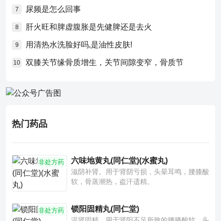
尿频是怎么回事
7
肝火旺和脾虚腹胀是先健脾还是去火
8
用清热水洗脸好吗,是油性皮肤!
9
双膝关节缘骨质增生，关节间隙变窄，骨质节
10
热门药品
六味地黄丸(同仁堂)(水蜜丸)
非处方药
滋阴补肾。用于肾阴亏损，头晕耳鸣，腰膝酸
软，骨蒸潮热，盗汗遗精。
锁阳固精丸(同仁堂)
非处方药
温肾固精。用于肾阳不足所致的腰膝酸软、头