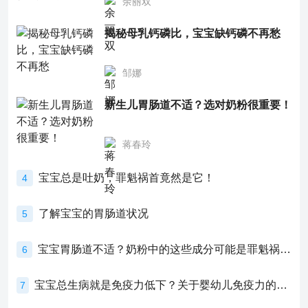
余丽双
揭秘母乳钙磷比，宝宝缺钙磷不再愁
邹娜
新生儿胃肠道不适？选对奶粉很重要！
蒋春玲
宝宝总是吐奶，罪魁祸首竟然是它！
4
了解宝宝的胃肠道状况
5
宝宝胃肠道不适？奶粉中的这些成分可能是罪魁祸首！
6
宝宝总生病就是免疫力低下？关于婴幼儿免疫力的真相，家长必须了解！
7