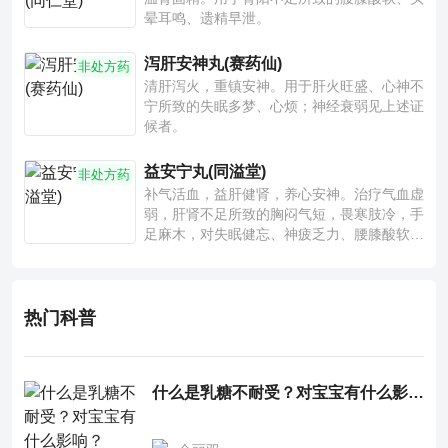
晕耳鸣、遗精早泄。
泻肝安神丸(赛药仙)
非处方药
清肝泻火，重镇安神。用于肝火旺盛、心神不
宁所致的失眠多梦、心烦；神经衰弱见上述证
候者。
益安宁丸(同溢堂)
非处方药
补气活血，益肝健肾，养心安神。治疗气血虚
弱，肝肾不足所致的胸闷气短，畏寒肢冷，手
足麻木，对失眠健忘、神疲乏力、腰膝酸软也
有一定疗效。
热门科普
什么是乳糖不耐受？对宝宝有什么影响？