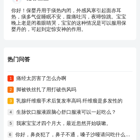
你好！保婴丹用于痰热内闭，外感风寒引起面赤耳
热，痰多气促睡眠不安，腹痛吐泻，夜啼惊跳。宝宝
晚上老是闭着眼睛哭，宝宝的这种情况是可以服用保
婴丹的，可起到定惊安神的作用。
热门问答
痛经太厉害了怎么办啊
1
脚被铁丝扎了用打破伤风吗
2
乳腺纤维瘤手术后复发率高吗 纤维瘤是多发性的
3
生脉饮口服液跟脑心舒口服液可以一起吃么？
4
我家宝宝才四个月大，最近忽然开始咳嗽。
5
你好，鼻炎犯了，鼻子不通，嗓子沙哑请问吃什么药比较好？
6