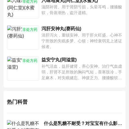
六味地黄丸(同仁堂)(水蜜丸)
非处方药
滋阴补肾。用于肾阴亏损，头晕耳鸣，腰膝酸
软，骨蒸潮热，盗汗遗精。
泻肝安神丸(赛药仙)
非处方药
清肝泻火，重镇安神。用于肝火旺盛、心神不
宁所致的失眠多梦、心烦；神经衰弱见上述证
候者。
益安宁丸(同溢堂)
非处方药
补气活血，益肝健肾，养心安神。治疗气血虚
弱，肝肾不足所致的胸闷气短，畏寒肢冷，手
足麻木，对失眠健忘、神疲乏力、腰膝酸软也
有一定疗效。
热门科普
什么是乳糖不耐受？对宝宝有什么影响？