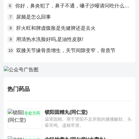
你好，鼻炎犯了，鼻子不通，嗓子沙哑请问吃什么药比较好？
6
尿频是怎么回事
7
肝火旺和脾虚腹胀是先健脾还是去火
8
用清热水洗脸好吗,是油性皮肤!
9
双膝关节缘骨质增生，关节间隙变窄，骨质节
10
热门药品
锁阳固精丸(同仁堂)
非处方药
温肾固精。用于肾阳不足所致的腰膝酸软、头
晕耳鸣、遗精早泄。