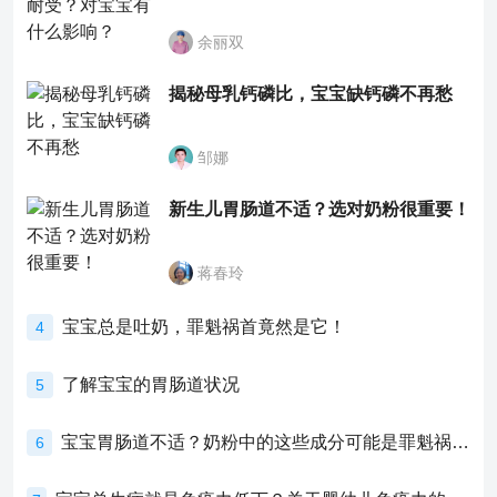
余丽双
揭秘母乳钙磷比，宝宝缺钙磷不再愁
邹娜
新生儿胃肠道不适？选对奶粉很重要！
蒋春玲
宝宝总是吐奶，罪魁祸首竟然是它！
4
了解宝宝的胃肠道状况
5
宝宝胃肠道不适？奶粉中的这些成分可能是罪魁祸首！
6