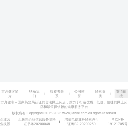
方舟健客简
联系我
投资者关
公司荣
经营资
友情链
介
们
系
誉
质
接
方舟健客－国家药监局认证的合法网上药店，致力于打造优质、低价、便捷的网上药
店和最值得信赖的健康服务平台
版权所有 Copyright©2015-2026 www.jianke.com All rights reserved
企业营
互联网药品信息服务资格
增值电信业务经营许可
粤ICP备
业执照
证书粤20200048
证粤B2-20200259
19121705号