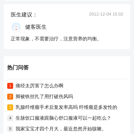
医生建议：
2012-12-04 15:02
健客医生
正常现象，不需要治疗，注意营养的均衡。
热门问答
痛经太厉害了怎么办啊
1
脚被铁丝扎了用打破伤风吗
2
乳腺纤维瘤手术后复发率高吗 纤维瘤是多发性的
3
生脉饮口服液跟脑心舒口服液可以一起吃么？
4
我家宝宝才四个月大，最近忽然开始咳嗽。
5