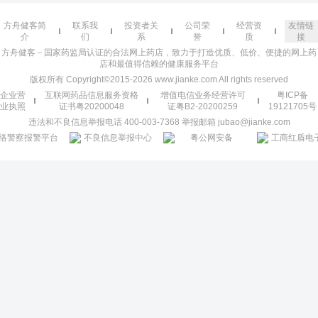
方舟健客简
联系我
投资者关
公司荣
经营资
友情链
介
们
系
誉
质
接
方舟健客－国家药监局认证的合法网上药店，致力于打造优质、低价、便捷的网上药
店和最值得信赖的健康服务平台
版权所有 Copyright©2015-2026 www.jianke.com All rights reserved
企业营
互联网药品信息服务资格
增值电信业务经营许可
粤ICP备
业执照
证书粤20200048
证粤B2-20200259
19121705号
违法和不良信息举报电话 400-003-7368 举报邮箱 jubao@jianke.com