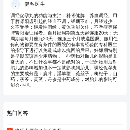
健客医生
调经促孕丸的功能与主治：补肾健脾，养血调经。用
于脾肾阳虚引起的经血不调，经期不准，月经过少，
久不受孕；继发性闭经，黄体功能欠佳，不孕症等属
脾肾阳虚证候者。自月经周期第五天起连服20天；无
周期者每月连服20天，连服三个月或遵医嘱。服用任
何药物都要在有条件的医院的有丰富经验的专科医生
的指导下进行以免造成难以挽回的后果。妊娠期特别
是早期应该是少用药物，一些药物对胎儿的影响是非
常大的，不过什么事都不是绝对的，一些药物用后对
胎儿的影响增加也不一定就影响到胎儿。调经促孕丸
的主要成分是：鹿茸，淫羊藿，莬丝子，枸杞子，山
药，茯苓，黃芪，丹参是中药成分，对胎儿的影响可
能会小些。
热门问答