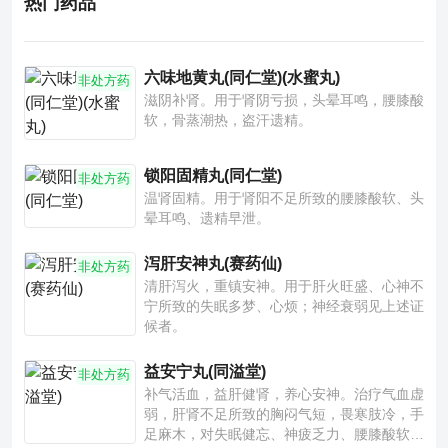
热门药品
六味地黄丸(同仁堂)(水蜜丸)
非处方药
滋阴补肾。用于肾阴亏损，头晕耳鸣，腰膝酸
软，骨蒸潮热，盗汗遗精。
锁阳固精丸(同仁堂)
非处方药
温肾固精。用于肾阳不足所致的腰膝酸软、头
晕耳鸣、遗精早泄。
泻肝安神丸(赛药仙)
非处方药
清肝泻火，重镇安神。用于肝火旺盛、心神不
宁所致的失眠多梦、心烦；神经衰弱见上述证
候者。
益安宁丸(同溢堂)
非处方药
补气活血，益肝健肾，养心安神。治疗气血虚
弱，肝肾不足所致的胸闷气短，畏寒肢冷，手
足麻木，对失眠健忘、神疲乏力、腰膝酸软也