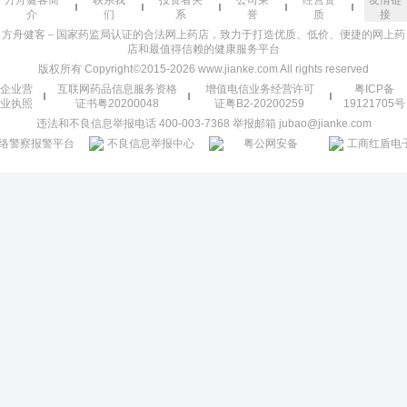
方舟健客简
联系我
投资者关
公司荣
经营资
友情链
介
们
系
誉
质
接
方舟健客－国家药监局认证的合法网上药店，致力于打造优质、低价、便捷的网上药
店和最值得信赖的健康服务平台
版权所有 Copyright©2015-2026 www.jianke.com All rights reserved
企业营
互联网药品信息服务资格
增值电信业务经营许可
粤ICP备
业执照
证书粤20200048
证粤B2-20200259
19121705号
违法和不良信息举报电话 400-003-7368 举报邮箱 jubao@jianke.com