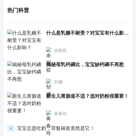
热门科普
什么是乳糖不耐受？对宝宝有什么影响？
余丽双
揭秘母乳钙磷比，宝宝缺钙磷不再愁
邹娜
新生儿胃肠道不适？选对奶粉很重要！
蒋春玲
宝宝总是吐奶，罪魁祸首竟然是它！
4