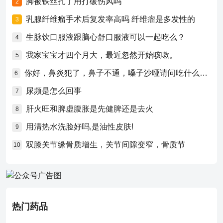
脚被铁丝扎了用打破伤风吗
2
乳腺纤维瘤手术后复发率高吗 纤维瘤是多发性的
3
生脉饮口服液跟脑心舒口服液可以一起吃么？
4
我家宝宝才四个月大，最近忽然开始咳嗽。
5
你好，鼻炎犯了，鼻子不通，嗓子沙哑请问吃什么药比较好？
6
尿频是怎么回事
7
肝火旺和脾虚腹胀是先健脾还是去火
8
用清热水洗脸好吗,是油性皮肤!
9
双膝关节缘骨质增生，关节间隙变窄，骨质节
10
热门药品