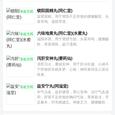
锁阳固精丸(同仁堂)
非处方药
温肾固精。用于肾阳不足所致的腰膝酸软、头
晕耳鸣、遗精早泄。
六味地黄丸(同仁堂)(水蜜丸)
非处方药
滋阴补肾。用于肾阴亏损，头晕耳鸣，腰膝酸
软，骨蒸潮热，盗汗遗精。
泻肝安神丸(赛药仙)
非处方药
清肝泻火，重镇安神。用于肝火旺盛、心神不
宁所致的失眠多梦、心烦；神经衰弱见上述证
候者。
益安宁丸(同溢堂)
非处方药
补气活血，益肝健肾，养心安神。治疗气血虚
弱，肝肾不足所致的胸闷气短，畏寒肢冷，手
足麻木，对失眠健忘、神疲乏力、腰膝酸软也
有一定疗效。