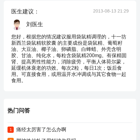
医生建议：
2013-08-13 21:29
刘医生
您好，根据您的情况建议服用袋鼠精调理的，十一坊
新西兰袋鼠精软胶囊 的主要成份是袋鼠精、葡萄籽
油、大豆油、椰子油、卵磷脂、白蜂蜡、外壳含明
胶、甘油、纯化水，每粒含袋鼠精200mg。有保精固
肾、提高男性性能力，消除疲劳，平衡人体荷尔蒙，
延缓机体衰老的功效。每次2粒，每日1次；饭后食
用。可直接食用，或用温开水冲调或与其它食物一起
食用。
热门问答
痛经太厉害了怎么办啊
1