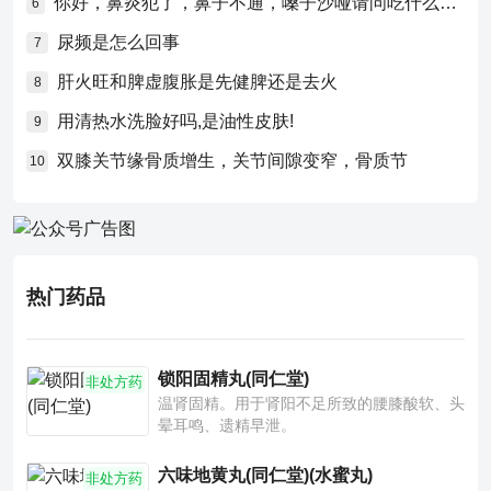
你好，鼻炎犯了，鼻子不通，嗓子沙哑请问吃什么药比较好？
6
尿频是怎么回事
7
肝火旺和脾虚腹胀是先健脾还是去火
8
用清热水洗脸好吗,是油性皮肤!
9
双膝关节缘骨质增生，关节间隙变窄，骨质节
10
热门药品
锁阳固精丸(同仁堂)
非处方药
温肾固精。用于肾阳不足所致的腰膝酸软、头
晕耳鸣、遗精早泄。
六味地黄丸(同仁堂)(水蜜丸)
非处方药