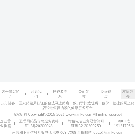
方舟健客简
联系我
投资者关
公司荣
经营资
友情链
介
们
系
誉
质
接
方舟健客－国家药监局认证的合法网上药店，致力于打造优质、低价、便捷的网上药
店和最值得信赖的健康服务平台
版权所有 Copyright©2015-2026 www.jianke.com All rights reserved
企业营
互联网药品信息服务资格
增值电信业务经营许可
粤ICP备
业执照
证书粤20200048
证粤B2-20200259
19121705号
违法和不良信息举报电话 400-003-7368 举报邮箱 jubao@jianke.com