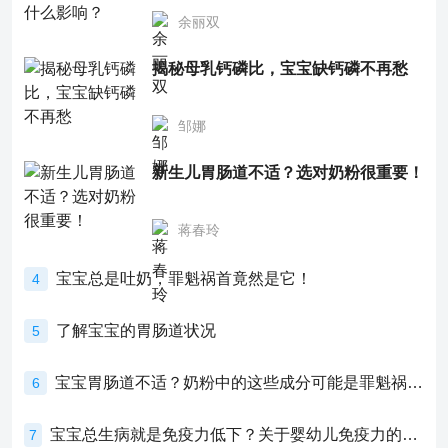
余丽双
揭秘母乳钙磷比，宝宝缺钙磷不再愁
邹娜
新生儿胃肠道不适？选对奶粉很重要！
蒋春玲
宝宝总是吐奶，罪魁祸首竟然是它！
4
了解宝宝的胃肠道状况
5
宝宝胃肠道不适？奶粉中的这些成分可能是罪魁祸首！
6
宝宝总生病就是免疫力低下？关于婴幼儿免疫力的真相，家长必须了解！
7