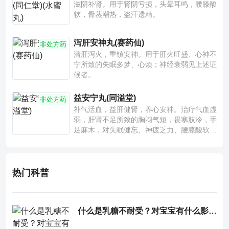
滋阴补肾。用于肾阴亏损，头晕耳鸣，腰膝酸
软，骨蒸潮热，盗汗遗精。
泻肝安神丸(赛药仙)
非处方药
清肝泻火，重镇安神。用于肝火旺盛、心神不
宁所致的失眠多梦、心烦；神经衰弱见上述证
候者。
益安宁丸(同溢堂)
非处方药
补气活血，益肝健肾，养心安神。治疗气血虚
弱，肝肾不足所致的胸闷气短，畏寒肢冷，手
足麻木，对失眠健忘、神疲乏力、腰膝酸软也
有一定疗效。
热门科普
什么是乳糖不耐受？对宝宝有什么影响？