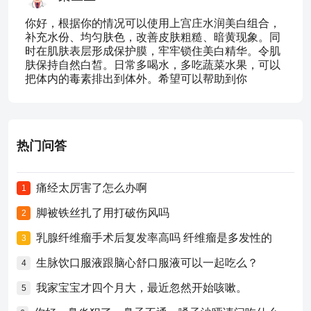
你好，根据你的情况可以使用上宫庄水润美白组合，
补充水份、均匀肤色，改善皮肤粗糙、暗黄现象。同
时在肌肤表层形成保护膜，牢牢锁住美白精华。令肌
肤保持自然白皙。日常多喝水，多吃蔬菜水果，可以
把体内的毒素排出到体外。希望可以帮助到你
热门问答
痛经太厉害了怎么办啊
1
脚被铁丝扎了用打破伤风吗
2
乳腺纤维瘤手术后复发率高吗 纤维瘤是多发性的
3
生脉饮口服液跟脑心舒口服液可以一起吃么？
4
我家宝宝才四个月大，最近忽然开始咳嗽。
5