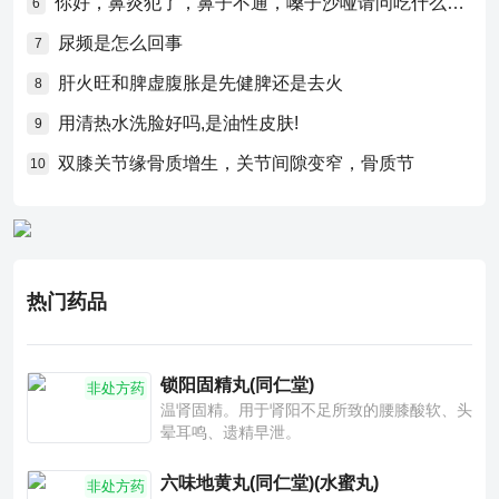
你好，鼻炎犯了，鼻子不通，嗓子沙哑请问吃什么药比较好？
6
尿频是怎么回事
7
肝火旺和脾虚腹胀是先健脾还是去火
8
用清热水洗脸好吗,是油性皮肤!
9
双膝关节缘骨质增生，关节间隙变窄，骨质节
10
热门药品
锁阳固精丸(同仁堂)
非处方药
温肾固精。用于肾阳不足所致的腰膝酸软、头
晕耳鸣、遗精早泄。
六味地黄丸(同仁堂)(水蜜丸)
非处方药