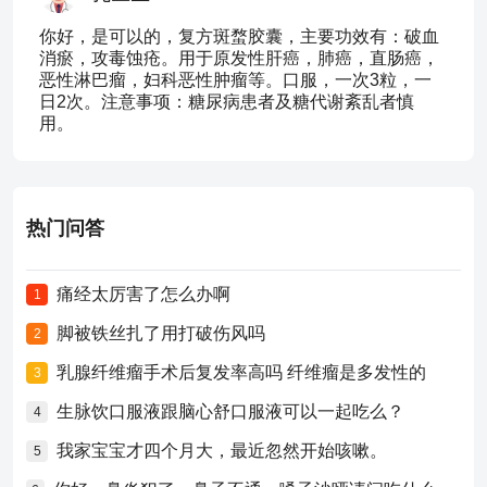
你好，是可以的，复方斑蝥胶囊，主要功效有：破血
消瘀，攻毒蚀疮。用于原发性肝癌，肺癌，直肠癌，
恶性淋巴瘤，妇科恶性肿瘤等。口服，一次3粒，一
日2次。注意事项：糖尿病患者及糖代谢紊乱者慎
用。
热门问答
痛经太厉害了怎么办啊
1
脚被铁丝扎了用打破伤风吗
2
乳腺纤维瘤手术后复发率高吗 纤维瘤是多发性的
3
生脉饮口服液跟脑心舒口服液可以一起吃么？
4
我家宝宝才四个月大，最近忽然开始咳嗽。
5