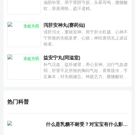
滋阴补肾。用于肾阴亏损，头晕耳鸣，腰膝酸
软，骨蒸潮热，盗汗遗精。
泻肝安神丸(赛药仙)
非处方药
清肝泻火，重镇安神。用于肝火旺盛、心神不
宁所致的失眠多梦、心烦；神经衰弱见上述证
候者。
益安宁丸(同溢堂)
非处方药
补气活血，益肝健肾，养心安神。治疗气血虚
弱，肝肾不足所致的胸闷气短，畏寒肢冷，手
足麻木，对失眠健忘、神疲乏力、腰膝酸软也
有一定疗效。
热门科普
什么是乳糖不耐受？对宝宝有什么影响？