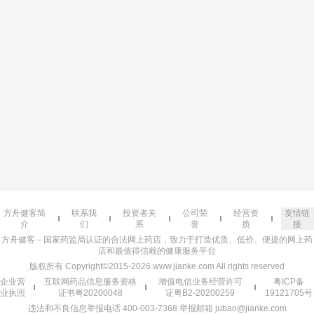
方舟健客简
联系我
投资者关
公司荣
经营资
友情链
介
们
系
誉
质
接
方舟健客－国家药监局认证的合法网上药店，致力于打造优质、低价、便捷的网上药
店和最值得信赖的健康服务平台
版权所有 Copyright©2015-2026 www.jianke.com All rights reserved
企业营
互联网药品信息服务资格
增值电信业务经营许可
粤ICP备
业执照
证书粤20200048
证粤B2-20200259
19121705号
违法和不良信息举报电话 400-003-7368 举报邮箱 jubao@jianke.com