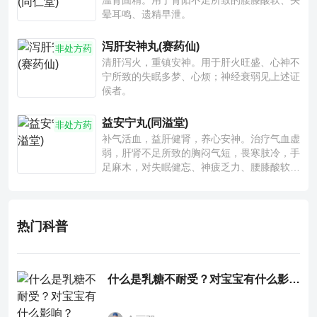
温肾固精。用于肾阳不足所致的腰膝酸软、头
晕耳鸣、遗精早泄。
泻肝安神丸(赛药仙)
非处方药
清肝泻火，重镇安神。用于肝火旺盛、心神不
宁所致的失眠多梦、心烦；神经衰弱见上述证
候者。
益安宁丸(同溢堂)
非处方药
补气活血，益肝健肾，养心安神。治疗气血虚
弱，肝肾不足所致的胸闷气短，畏寒肢冷，手
足麻木，对失眠健忘、神疲乏力、腰膝酸软也
有一定疗效。
热门科普
什么是乳糖不耐受？对宝宝有什么影响？