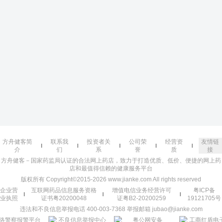
方舟健客简
联系我
投资者关
公司荣
经营资
友情链
介
们
系
誉
质
接
方舟健客－国家药监局认证的合法网上药店，致力于打造优质、低价、便捷的网上药
店和最值得信赖的健康服务平台
版权所有 Copyright©2015-2026 www.jianke.com All rights reserved
企业营
互联网药品信息服务资格
增值电信业务经营许可
粤ICP备
业执照
证书粤20200048
证粤B2-20200259
19121705号
违法和不良信息举报电话 400-003-7368 举报邮箱 jubao@jianke.com