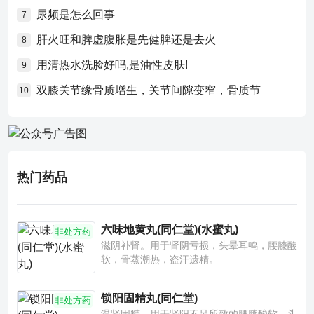
尿频是怎么回事
7
肝火旺和脾虚腹胀是先健脾还是去火
8
用清热水洗脸好吗,是油性皮肤!
9
双膝关节缘骨质增生，关节间隙变窄，骨质节
10
热门药品
六味地黄丸(同仁堂)(水蜜丸)
非处方药
滋阴补肾。用于肾阴亏损，头晕耳鸣，腰膝酸
软，骨蒸潮热，盗汗遗精。
锁阳固精丸(同仁堂)
非处方药