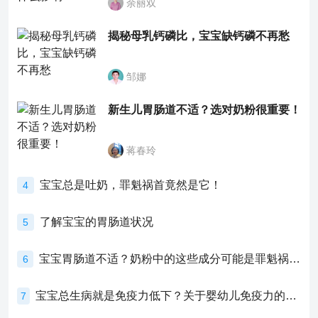
余丽双
揭秘母乳钙磷比，宝宝缺钙磷不再愁
邹娜
新生儿胃肠道不适？选对奶粉很重要！
蒋春玲
宝宝总是吐奶，罪魁祸首竟然是它！
4
了解宝宝的胃肠道状况
5
宝宝胃肠道不适？奶粉中的这些成分可能是罪魁祸首！
6
宝宝总生病就是免疫力低下？关于婴幼儿免疫力的真相，家长必须了解！
7