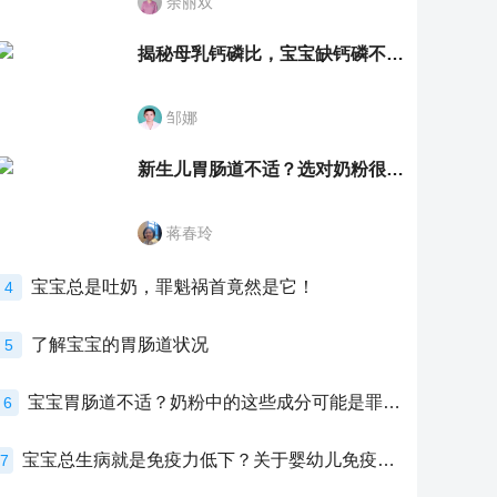
余丽双
揭秘母乳钙磷比，宝宝缺钙磷不再愁
邹娜
新生儿胃肠道不适？选对奶粉很重要！
蒋春玲
宝宝总是吐奶，罪魁祸首竟然是它！
4
了解宝宝的胃肠道状况
5
宝宝胃肠道不适？奶粉中的这些成分可能是罪魁祸首！
6
宝宝总生病就是免疫力低下？关于婴幼儿免疫力的真相，家长必须了解！
7