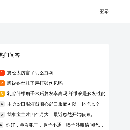
登录
热门问答
痛经太厉害了怎么办啊
1
脚被铁丝扎了用打破伤风吗
2
乳腺纤维瘤手术后复发率高吗 纤维瘤是多发性的
3
生脉饮口服液跟脑心舒口服液可以一起吃么？
4
我家宝宝才四个月大，最近忽然开始咳嗽。
5
你好，鼻炎犯了，鼻子不通，嗓子沙哑请问吃什么药比较好？
6