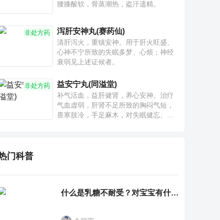
腰膝酸软，骨蒸潮热，盗汗遗精。
泻肝安神丸(赛药仙)
非处方药
清肝泻火，重镇安神。用于肝火旺盛、
心神不宁所致的失眠多梦、心烦；神经
衰弱见上述证候者。
益安宁丸(同溢堂)
非处方药
补气活血，益肝健肾，养心安神。治疗
气血虚弱，肝肾不足所致的胸闷气短，
畏寒肢冷，手足麻木，对失眠健忘、神
疲乏力、腰膝酸软也有一定疗效。
热门科普
什么是乳糖不耐受？对宝宝有什么影响？