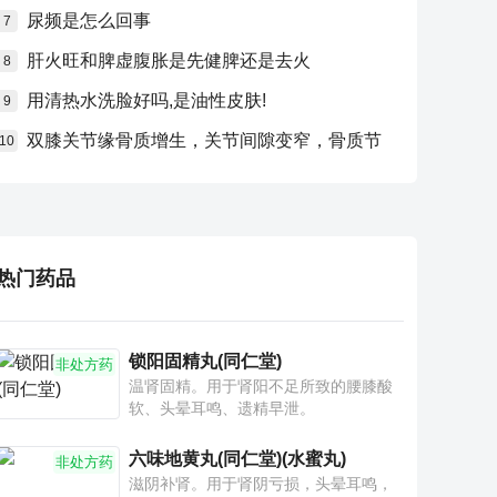
尿频是怎么回事
7
肝火旺和脾虚腹胀是先健脾还是去火
8
用清热水洗脸好吗,是油性皮肤!
9
双膝关节缘骨质增生，关节间隙变窄，骨质节
10
热门药品
锁阳固精丸(同仁堂)
非处方药
温肾固精。用于肾阳不足所致的腰膝酸
软、头晕耳鸣、遗精早泄。
六味地黄丸(同仁堂)(水蜜丸)
非处方药
滋阴补肾。用于肾阴亏损，头晕耳鸣，